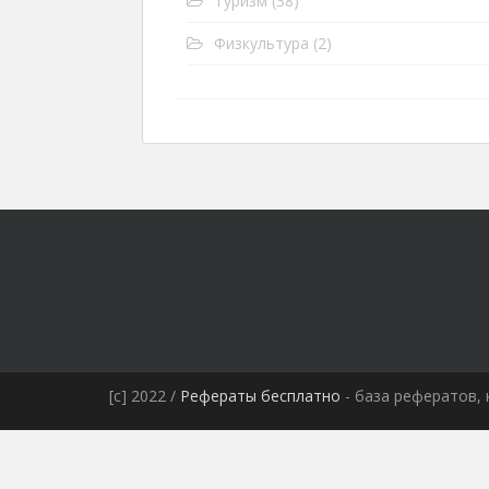
Туризм
(38)
Физкультура
(2)
[c] 2022 /
Рефераты бесплатно
- база рефератов, 