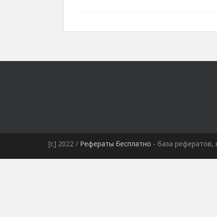
[c] 2022 /
Рефераты бесплатно
- база рефератов, 