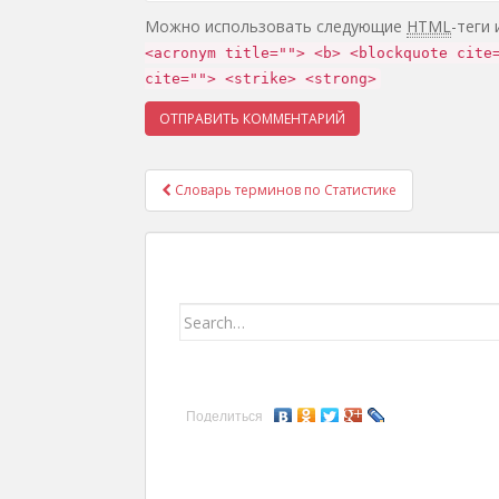
Можно использовать следующие
HTML
-теги
<acronym title=""> <b> <blockquote cite
cite=""> <strike> <strong>
Словарь терминов по Статистике
Навигация записей
Search for:
Поделиться