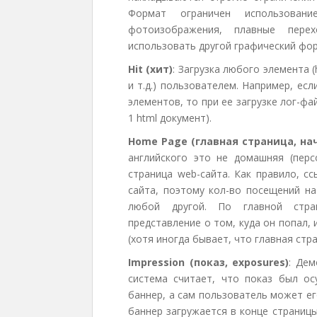
Формат ограничен использован
фотоизображения, плавные пере
использовать другой графический ф
Hit (хит)
: Загрузка любого элемента 
и т.д.) пользователем. Например, ес
элементов, то при ее загрузке лог-фа
1 html документ).
Home Page (главная страница, на
английского это не домашняя (перс
страница web-сайта. Как правило, с
сайта, поэтому кол-во посещений н
любой другой. По главной стран
представление о том, куда он попал, 
(хотя иногда бывает, что главная стр
Impression (показ, exposures)
: Де
система считает, что показ был ос
баннер, а сам пользователь может его
баннер загружается в конце страницы