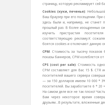
страницу, которую рекламирует сей ба
Cookies (куки, печенье)
: Небольшо
Ваш браузер при его посещении. При 
здесь были и, например, не станет 
прошлый раз. В более изощренных си
изучить пристрастия посетите
соответствующую рекламу.К сожале
боятся cookies и отключают данную о
CPM
: Стоимость за тысячу показов 
показы баннеров, CPM колеблется от 
CPS (cost per sale)
: Стоимость одно
CPM составляет для Вас 15 $. CTR и
посетителей вашего сервера соверша
— за 150 долларов имеем 10 000 * 3%
посетителей. Вы заработаете 6 * 20 =
На самом деле все не так плохо! Част
Вам через некоторое время соверш
друзьям…В результате, вложенные ден