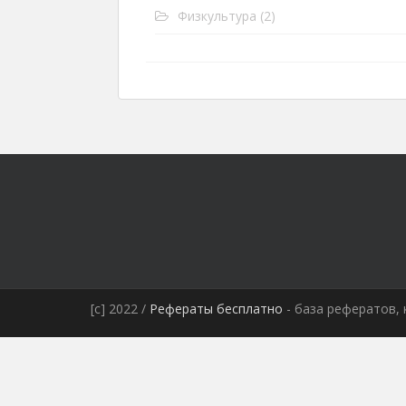
Физкультура
(2)
[c] 2022 /
Рефераты бесплатно
- база рефератов, 