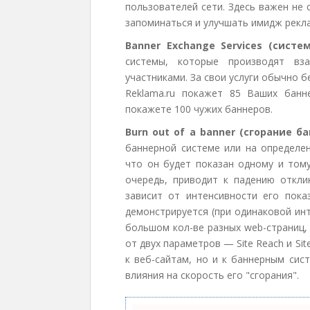
пользователей сети. Здесь важен не 
запоминаться и улучшать имидж рекл
Banner Exchange Services (сист
системы, которые производят вз
участниками. За свои услуги обычно 
Reklama.ru покажет 85 Ваших банн
покажете 100 чужих баннеров.
Burn out of a banner (сгорание ба
баннерной системе или на определен
что он будет показан одному и тому
очередь, приводит к падению отклик
зависит от интенсивности его пока
демонстрируется (при одинаковой ин
большом кол-ве разных web-страниц, 
от двух параметров — Site Reach и Si
к веб-сайтам, но и к баннерным сис
влияния на скорость его "сгорания".