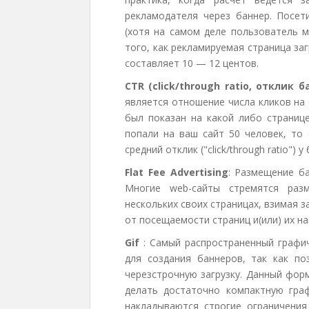
рекламодателя через баннер. Посет
(хотя на самом деле пользователь м
того, как рекламируемая страница заг
составляет 10 — 12 центов.
CTR (click/through ratio, отклик б
является отношение числа кликов на 
был показан на какой либо странице
попали на ваш сайт 50 человек, то 
средний отклик ("click/through ratio"
Flat Fee Advertising
: Размещение ба
Многие web-сайты стремятся раз
нескольких своих страницах, взимая з
от посещаемости страниц и(или) их н
Gif
: Самый распространенный графи
для создания баннеров, так как по
черезстрочную загрузку. Данный фор
делать достаточно компактную граф
накладываются строгие ограничения