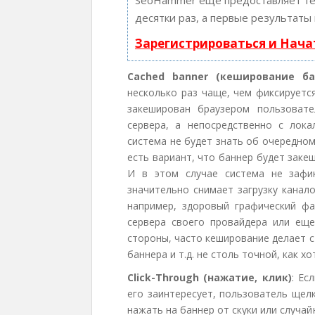
SeoHammer еще предоставляет т
десятки раз, а первые результаты
Зарегистрироваться и Нач
Cached banner (кеширование ба
несколько раз чаще, чем фиксируетс
закеширован браузером пользовате
сервера, а непосредственно с лока
система не будет знать об очередно
есть вариант, что баннер будет заке
И в этом случае система не зафик
значительно снимает загрузку канал
например, здоровый графический фа
сервера своего провайдера или еще
стороны, часто кеширование делает с
баннера и т.д. не столь точной, как хо
Click-Through (нажатие, клик)
: Ес
его заинтересует, пользователь щел
нажать на баннер от скуки или случай