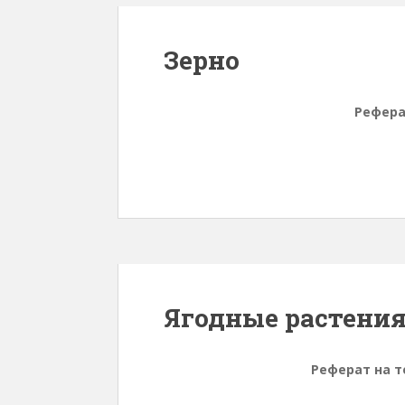
Зерно
Рефера
Ягодные растени
Реферат на т