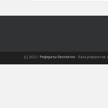
[c] 2022 /
Рефераты бесплатно
- база рефератов, 