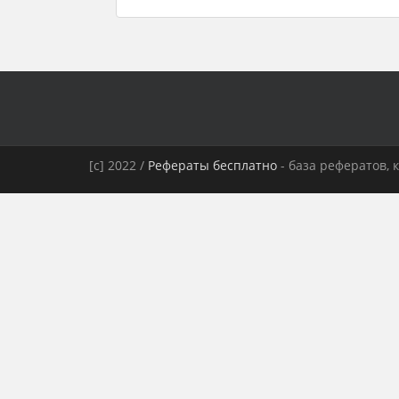
[c] 2022 /
Рефераты бесплатно
- база рефератов, 