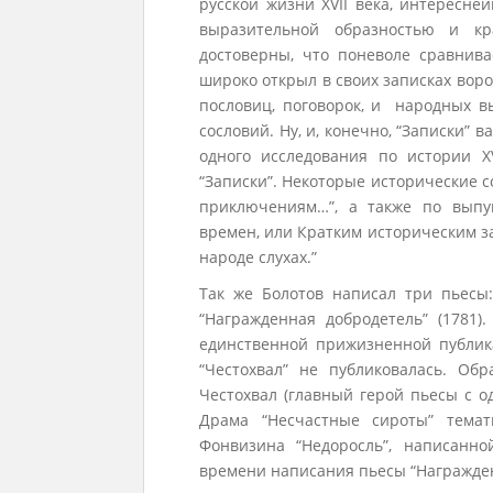
русской жизни ХVII века, интересн
выразительной образностью и кр
достоверны, что поневоле сравни
широко открыл в своих записках воро
пословиц, поговорок, и народных в
сословий. Ну, и, конечно, “Записки” 
одного исследования по истории X
“Записки”. Некоторые исторические 
приключениям…”, а также по вып
времен, или Кратким историческим з
народе слухах.”
Так же Болотов написал три пьесы: 
“Награжденная добродетель” (1781)
единственной прижизненной публик
“Честохвал” не публиковалась. Обра
Честохвал (главный герой пьесы с 
Драма “Несчастные сироты” темат
Фонвизина “Недоросль”, написанно
времени написания пьесы “Награжден