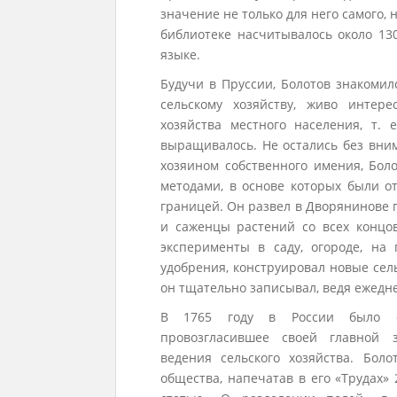
значение не только для него самого, н
библиотеке насчитывалось около 13
языке.
Будучи в Пруссии, Болотов знакоми
сельскому хозяйству, живо интер
хозяйства местного населения, т. 
выращивалось. Не остались без вни
хозяином собственного имения, Бол
методами, в основе которых были о
границей. Он развел в Дворянинове 
и саженцы растений со всех концо
эксперименты в саду, огороде, на
удобрения, конструировал новые сел
он тщательно записывал, ведя ежедн
В 1765 году в России было ос
провозгласившее своей главной 
ведения сельского хозяйства. Бол
общества, напечатав в его «Трудах»