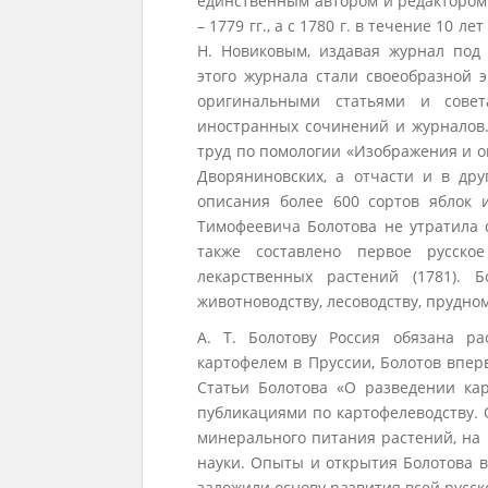
единственным автором и редактором 
– 1779 гг., а с 1780 г. в течение 10 
Н. Новиковым, издавая журнал под
этого журнала стали своеобразной э
оригинальными статьями и сове
иностранных сочинений и журналов. 
труд по помологии «Изображения и о
Дворяниновских, а отчасти и в дру
описания более 600 сортов яблок 
Тимофеевича Болотова не утратила 
также составлено первое русско
лекарственных растений (1781). 
животноводству, лесоводству, прудном
А. Т. Болотову Россия обязана р
картофелем в Пруссии, Болотов впе
Статьи Болотова «О разведении ка
публикациями по картофелеводству.
минерального питания растений, на
науки. Опыты и открытия Болотова в
заложили основу развития всей русск