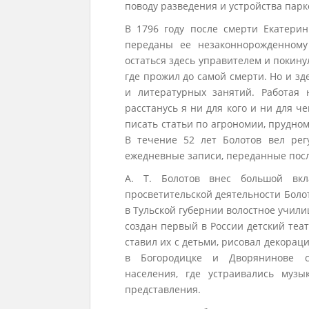
поводу разведения и устройства парк
В 1796 году после смерти Екатери
переданы ее незаконнорожденному
остаться здесь управителем и покин
где прожил до самой смерти. Но и зд
и литературных занятий. Работая 
расстанусь я ни для кого и ни для ч
писать статьи по агрономии, прудном
В течение 52 лет Болотов вел рег
ежедневные записи, переданные посл
А. Т. Болотов внес большой вкл
просветительской деятельности Болот
в Тульской губернии волостное учили
создан первый в России детский театр
ставил их с детьми, рисовал декорац
в Богородицке и Дворянинове с
населения, где устраивались муз
представления.