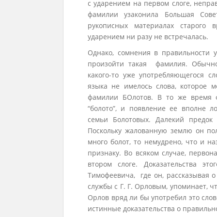
с ударением на первом слоге, непра
фамилии узаконила Большая Сове
рукописных материалах старого 
ударением ни разу не встречалась.
Однако, сомнения в правильности у
произойти такая фамилия. Обычно
какого-то уже употребляющегося сл
языка не имелось слова, которое 
фамилии БОлотов. В то же время 
“болото”, и появление ее вполне л
семьи Болотовых. Далекий предок
Поскольку жалованную землю он пол
много болот, то немудрено, что и н
признаку. Во всяком случае, перво
втором слоге. Доказательства эт
Тимофеевича, где он, рассказывая о
службы с Г. Г. Орловым, упоминает, ч
Орлов вряд ли бы употребил это слов
истинные доказательства о правильно