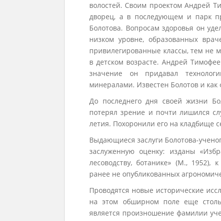
волостей. Своим проектом Андрей Ти
дворец, а в последующем и парк п
Болотова. Вопросам здоровья он уд
низком уровне, образованных врач
привилегированные классы, тем не м
в детском возрасте. Андрей Тимофе
значение он придавал технолог
минералами. Известен Болотов и как
До последнего дня своей жизни Бо
потерял зрение и почти лишился слу
летия. Похоронили его на кладбище с
Выдающиеся заслуги Болотова-ученог
заслуженную оценку: изданы «Избр
лесоводству, ботанике» (М., 1952),
ранее не опубликованных агрономиче
Проводятся новые исторические иссл
на этом обширном поле еще стольк
является произношение фамилии учен