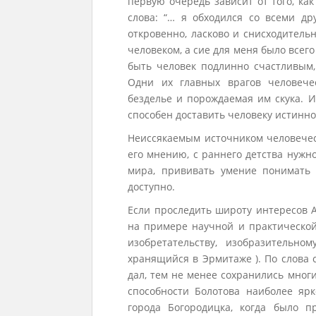
первую очередь зависит от того, ка
слова: “… я обходился со всеми дру
откровенно, ласково и снисходитель
человеком, а сие для меня было всег
быть человек подлинно счастливым,
Одни их главных врагов человече
безделье и порождаемая им скука. И
способен доставить человеку истинн
Неиссякаемым источником человечес
его мнению, с раннего детства нужн
мира, прививать умение понимать 
доступно.
Если проследить широту интересов 
на примере научной и практической 
изобретательству, изобразительном
хранящийся в Эрмитаже ). По слова 
дал, тем не менее сохранились мног
способности Болотова наиболее яр
города Богородицка, когда было 