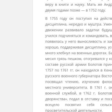
веру в книги и науку. Мать же Ан
двумя годами позже — в 1752 году.
В 1755 году он поступил на дейст
дисциплина, нередко и муштра. Умен
движении развивало задатки буду
учился подчиняться и командовать, 
появилась у него выносливость и зак
хорошо, поддерживая дисциплину, ус
много хлебнул на военных дорогах. 
месил грязь пешком, отогревался у к
составе русской армии Болотов прин
1757 по 1761 гг. он находился в Ке
русского военного губернатора Вост
посвящал чтению, изучению филос
местного университета. В 1761 г. о
военной службой, в 1762 г. Болотов
дворянства», подал в отставку и по
всецело посвятил себя сельск
просветительской деятельности.