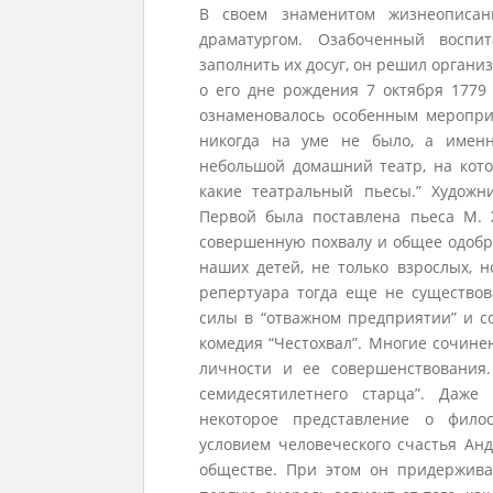
В своем знаменитом жизнеописани
драматургом. Озабоченный воспи
заполнить их досуг, он решил органи
о его дне рождения 7 октября 1779
ознаменовалось особенным меропри
никогда на уме не было, а именн
небольшой домашний театр, на кото
какие театральный пьесы.” Художни
Первой была поставлена пьеса М. Х
совершенную похвалу и общее одобре
наших детей, не только взрослых, н
репертуара тогда еще не существов
силы в “отважном предприятии” и с
комедия “Честохвал”. Многие сочин
личности и ее совершенствования
семидесятилетнего старца”. Даже
некоторое представление о филос
условием человеческого счастья А
обществе. При этом он придержива