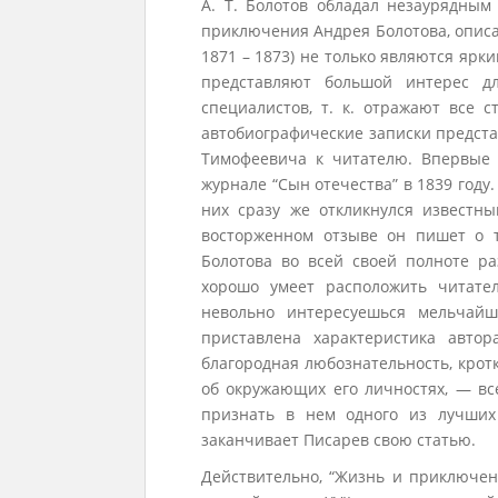
А. Т. Болотов обладал незаурядным
приключения Андрея Болотова, описа
1871 – 1873) не только являются яр
представляют большой интерес дл
специалистов, т. к. отражают все с
автобиографические записки предста
Тимофеевича к читателю. Впервые 
журнале “Сын отечества” в 1839 году
них сразу же откликнулся известн
восторженном отзыве он пишет о т
Болотова во всей своей полноте ра
хорошо умеет расположить читате
невольно интересуешься мельчайш
приставлена характеристика автор
благородная любознательность, крот
об окружающих его личностях, — все
признать в нем одного из лучших
заканчивает Писарев свою статью.
Действительно, “Жизнь и приключе