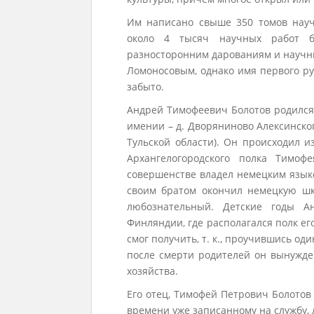
Им написано свыше 350 томов науч
около 4 тысяч научных работ б
разносторонним дарованиям и научны
Ломоносовым, однако имя первого ру
забыто.
Андрей Тимофеевич Болотов родился 7
имении – д. Дворяниново Алексинско
Тульской области). Он происходил и
Архангелогородского полка Тимоф
совершенстве владел немецким языком
своим братом окончил немецкую шк
любознательный. Детские годы 
Финляндии, где располагался полк ег
смог получить, т. к., проучившись оди
после смерти родителей он вынужде
хозяйства.
Его отец, Тимофей Петрович Болотов 
времени уже записанному на службу, 