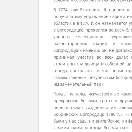
В 1774 году Екатерина II, оценив з
поручила ему управление своими им
области), а в 1776 г. он назначается
в Богородицке, проявился во всем бл
ученого, селекционера, журнали
разносторонних знаний и накло
богородицких имений, он, не доволь
принимал участие во всех делах 
строительству дворца и соборной це
города, прекрасно сочетая новые п
самым главным результатом богород
им замечательный парк.
Пруды, каналы, искусственные каск
прекрасные беседки, гроты и други
перелистывая созданный им альбо
Бобринских, Богородицк 1786 г.». «
были у нас сады ни английские, ни 
самими нами, и когда бы мы назыв