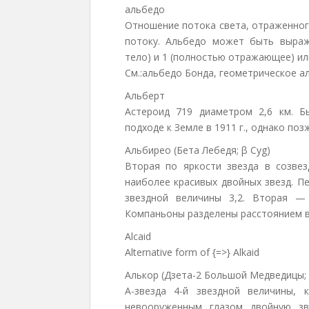
альбедо
Отношение потока света, отраженног
потоку. Альбедо может быть выра
тело) и 1 (полностью отражающее) ил
См.:альбедо Бонда, геометрическое а
Альберт
Астероид 719 диаметром 2,6 км. 
подходе к Земле в 1911 г., однако по
Альбирео (Бета Лебедя; β Cyg)
Вторая по яркости звезда в созве
наиболее красивых двойных звезд. П
звездной величины 3,2. Вторая — 
Компаньоны разделены расстоянием в 
Alcaid
Alternative form of {=>} Alkaid
Алькор (Дзета-2 Большой Медведицы;
А-звезда 4-й звездной величины,
невооруженным глазом двойную зв