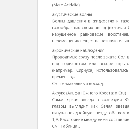
(Mare Acidalia).
акустические волны
Волны давления в жидкостях и газо
газообразных слоях звезд (включая 
нарушенное равновесие восстана
перемещения вещества незначительн
акронические наблюдения
Проводимые сразу после заката Солн
над горизонтом или вскоре скрыв
(например, Сириуса) использовали
времен года.
См.: гелиакальный восход.
Акрукс (Альфа Южного Креста; α Cru)
Самая яркая звезда в созвездии 
глазом выглядит как белая звезд
визуально- двойную звезду, оба комп
1,9. Расстояние между ними составляе
См.: Таблица 3.