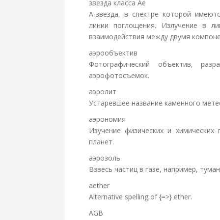
звезда класса Ae
A-звезда, в спектре которой имеют
линии поглощения. Излучение в л
взаимодействия между двумя компоне
аэрообъектив
Фотографический объектив, разр
аэрофотосъемок.
аэролит
Устаревшее название каменного мете
аэрономия
Изучение физических и химических 
планет.
аэрозоль
Взвесь частиц в газе, например, тума
aether
Alternative spelling of {=>} ether.
AGB