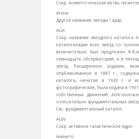
Сокр. Асимптотическая ветвь гиганто
Агена
Другое название звезды Гадар.
AGK
Сокр. название звездного каталога As
каталогизации всех звезд со склоне
включительно был предложен Ф.В.А
семнадцать обсерваторий, и в пятна
звезд. Расширенное издание, в
опубликованное в 1887 г., содерж
каталога, начатая в 1920 г. и и
фотографические, была издана в 1951
собственных движений. AGK-полож
относительно фундаментальных звез
См.: фундаментальный каталог.
AGN
Сокр. активное галактическое ядро.
Анихито