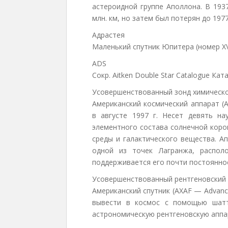
астероидной группе Аполлона. В 193
млн. км, но затем был потерян до 197
Адрастея
Mаленький спутник Юпитера (номер XV
ADS
Cокр. Aitken Double Star Catalogue Ка
Усовершенствованный зонд химическ
Американский космический аппарат (A
в августе 1997 г. Несет девять н
элементного состава солнечной коро
среды и галактического вещества. А
одной из точек Лагранжа, распол
поддерживается его почти постоянно
Усовершенствованный рентгеновский
Американский спутник (AXAF — Advanced
вывести в космос с помощью шатт
астрономическую рентгеновскую аппа