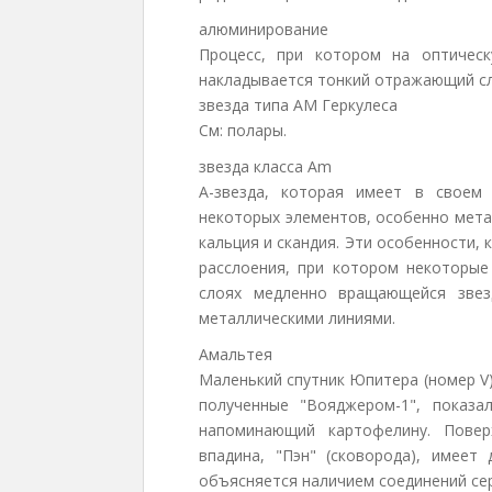
алюминирование
Процесс, при котором на оптическ
накладывается тонкий отражающий с
звезда типа AM Геркулеса
См: полары.
звезда класса Am
А-звезда, которая имеет в своем
некоторых элементов, особенно метал
кальция и скандия. Эти особенности,
расслоения, при котором некоторые
слоях медленно вращающейся звез
металлическими линиями.
Амальтея
Маленький спутник Юпитера (номер V)
полученные "Вояджером-1", показ
напоминающий картофелину. Повер
впадина, "Пэн" (сковорода), имеет
объясняется наличием соединений сер