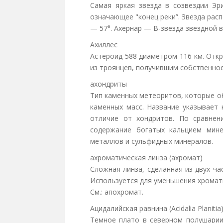
Самая яркая звезда в созвездии Эр
означающее "конец реки”. Звезда ра
— 57°. Ахернар — B-звезда звездной в
Ахиллес
Астероид 588 диаметром 116 км. Отк
из троянцев, получившим собственно
ахондриты
Тип каменных метеоритов, которые о
каменных масс. Название указывает 
отличие от хондритов. По сравнен
содержание богатых кальцием мин
металлов и сульфидных минералов.
ахроматическая линза (ахромат)
Сложная линза, сделанная из двух ч
Используется для уменьшения хромат
См.: апохромат.
Ацидалийская равнина (Acidalia Planitia
Темное плато в северном полушарии