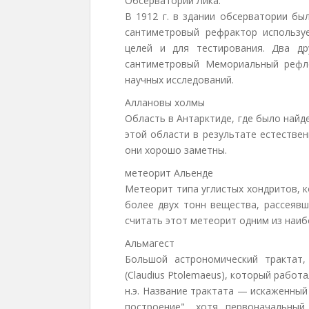
Обсерватории Лика.
В 1912 г. в здании обсерватории бы
сантиметровый рефрактор использу
целей и для тестирования. Два др
сантиметровый Мемориальный рефл
научных исследований.
Аллановы холмы
Область в Антарктиде, где было най
этой области в результате естестве
они хорошо заметны.
метеорит Альенде
Метеорит типа углистых хондритов, к
более двух тонн вещества, рассеявш
считать этот метеорит одним из наиб
Альмагест
Большой астрономический трактат
(Claudius Ptolemaeus), который работ
н.э. Название трактата — искаженный
построение", хотя первоначальны