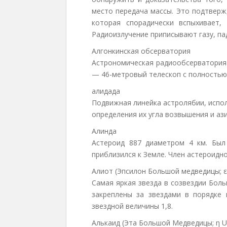
место передача массы. Это подтверж
которая спорадически вспыхивает,
Радиоизлучение приписывают газу, п
Алгонкинская обсерватория
Астрономическая радиообсерватория 
— 46-метровый телескоп с полностью
алидада
Подвижная линейка астролябии, испо
определения их угла возвышения и аз
Алинда
Астероид 887 диаметром 4 км. Был
приблизился к Земле. Член астероидн
Алиот (Эпсилон Большой медведицы; 
Самая яркая звезда в созвездии Бол
закреплены за звездами в порядке 
звездной величины 1,8.
Алькаид (Эта Большой Медведицы; η 