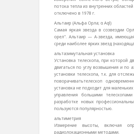
потока тепла из внутренних областе
отключено в 1978 г.
Альтаир (Альфа Орла; α Aql)
Самая яркая звезда в созвездии Орл
орел". Альтаир — А-звезда, имеющая
среди наиболее ярких звезд (находяща
альтазимутальная установка
Установка телескопа, при которой д
двигаться по углу возвышения и по 
установки телескопа, т.к. для отсл
поворачиватьтелескоп одновремен
установка не подходит для маленьки
управления большими телескопами
разработке новых профессиональны
пользуются популярностью.
альтиметрия
Измерение высоты, включая опр
радиолокационными методами.