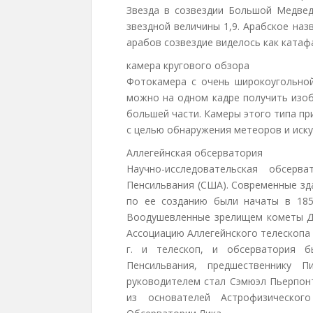
Звезда в созвездии Большой Медведи
звездной величины 1,9. Арабское наз
арабов созвездие виделось как катафа
камера кругового обзора
Фотокамера с очень широкоугольной
можно на одном кадре получить изоб
большей части. Камеры этого типа п
с целью обнаружения метеоров и иску
Аллегейнская обсерватория
Научно-исследовательская обсерв
Пенсильвания (США). Современные зд
по ее созданию были начаты в 1858
Воодушевленные зрелищем кометы До
Ассоциацию Аллегейнского телескопа
г. и телескоп, и обсерватория б
Пенсильвания, предшественнику П
руководителем стал Сэмюэл Пьерпонт
из основателей Астрофизическог