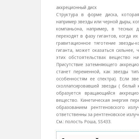
аккреционный диск
Структура в форме диска, котора
например звезды или черной дыры, ко
компаньона, например, в тесных 
переходят в фазу гигантов, когда и
гравитационное тяготение звезды-
гиганта, может оказаться сильнее, 
этих обстоятельствах вещество на
Присутствие затемняющего аккрецио
станет переменной, как звезды т
особенностям ее спектра). Если зв
сколлапсировавшей звезды ( белый к
образуется вращающийся аккрецио
вещество. Кинетическая энергия пе
образованием рентгеновского излу
ответственны за рентгеновское излуч
См.: полость Роша, SS433.