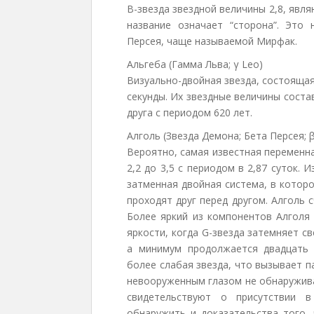
B-звезда звездной величины 2,8, явл
название означает “сторона”. Это
Персея, чаще называемой Мирфак.
Альгеба (Гамма Льва; γ Leo)
Визуально-двойная звезда, состоящая
секунды. Их звездные величины соста
друга с периодом 620 лет.
Алголь (Звезда Демона; Бета Персея; 
Вероятно, самая известная переменн
2,2 до 3,5 с периодом в 2,87 суток.
затменная двойная система, в котор
проходят друг перед другом. Алголь
Более яркий из компонентов Алголя 
яркости, когда G-звезда затемняет с
а минимум продолжается двадцать 
более слабая звезда, что вызывает п
невооруженным глазом не обнаружива
свидетельствуют о присутствии 
обнаружить и доказательства того,