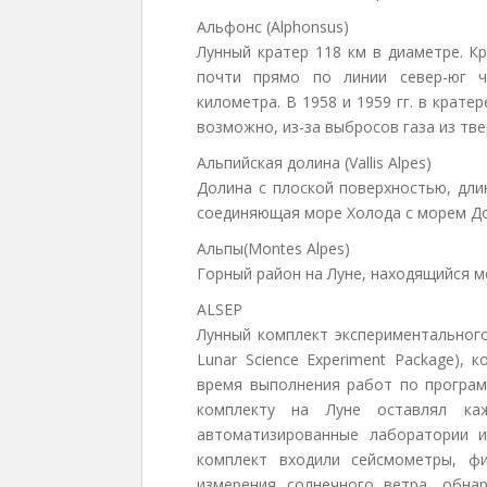
Альфонс (Alphonsus)
Лунный кратер 118 км в диаметре. К
почти прямо по линии север-юг ч
километра. В 1958 и 1959 гг. в крат
возможно, из-за выбросов газа из тв
Альпийская долина (Vallis Alpes)
Долина с плоской поверхностью, дли
соединяющая море Холода с морем Д
Альпы(Montes Alpes)
Горный район на Луне, находящийся 
ALSEP
Лунный комплект экспериментального
Lunar Science Experiment Package),
время выполнения работ по программ
комплекту на Луне оставлял ка
автоматизированные лаборатории 
комплект входили сейсмометры, ф
измерения солнечного ветра, обн