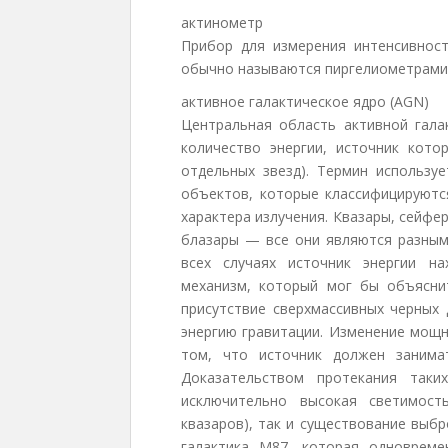
актинометр
Прибор для измерения интенсивност
обычно называются пиргелиометрами
активное галактическое ядро (AGN)
Центральная область активной гала
количество энергии, источник кото
отдельных звезд). Термин использу
объектов, которые классифицируютс
характера излучения. Квазары, сейфер
блазары — все они являются разным
всех случаях источник энергии на
механизм, который мог бы объясни
присутствие сверхмассивных черных
энергию гравитации. Изменение мощн
том, что источник должен занима
Доказательством протекания таки
исключительно высокая светимост
квазаров), так и существование выбр
галактика M87, которая одновреме