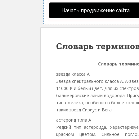
Начать продвижение сайта
Словарь терминов
Словарь термино
звезда класса А
Звезда спектрального класса A. А-зв
11000 K и белый цвет. Для их спектр
бальмеровские линии водорода. Прис
типа железа, особенно в более холо
таких звезд Сириус и Вега.
астероид типа А
Редкий тип астероида, характериз
красном цветом. Сильное погл