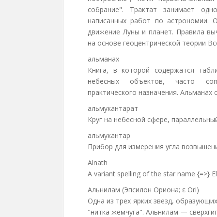
собрание". Трактат занимает одн
написанных работ по астрономии. 
движение Луны и планет. Правила вы
на основе геоцентрической теории Вс
альманах
Книга, в которой содержатся табл
небесных объектов, часто соп
практического назначения. Альманах 
альмукантарат
Круг на небесной сфере, параллельны
альмукантар
Прибор для измерения угла возвышени
Alnath
A variant spelling of the star name {=>} E
Альнилам (Эпсилон Ориона; ε Ori)
Одна из трех ярких звезд, образующи
"нитка жемчуга". Альнилам — сверхгиг