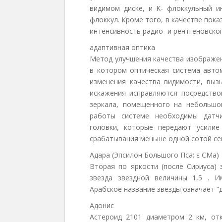
видимом диске, и K- флоккульный и
флоккул. Кроме того, в качестве пок
интенсивность радио- и рентгеновско
адаптивная оптика
Метод улучшения качества изображен
в котором оптическая система авто
изменения качества видимости, выз
искажения исправляются посредство
зеркала, помещенного на небольшо
работы системе необходимы датчи
головки, которые передают усили
срабатывания меньше одной сотой се
Адара (Эпсилон Большого Пса; ε CMa)
Вторая по яркости (после Сириуса) 
звезда звездной величины 1,5 . И
Арабское название звезды означает “
Адонис
Астероид 2101 диаметром 2 км, от