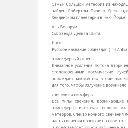
Самый большой метеорит из находящ
найден Робертом Пири в Гренланди
Хейденском планетарии в Нью-Йорке.
Аль Велорум
См: Звезда Дельта Щита.
Насос
Русское название созвездия {=>} Antlia
атмосферный ливень
Внезапное усиление потока вторичн
столкновениями космических луч
порождает множество вторичных ча
для того, чтобы излучение возникало
свечение атмосферы
Все типы свечения, возникающие 
атмосферы), исключая тепловое изл
метеоров. Спектр ночного свечения л
часть свечения возникает в слое толщ
и представляет собой излучение на 