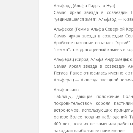
Альфард (Альфа Гидры; α Hya)
Самая яркая звезда в созвездии 
“уединившаяся змея”. Альфард — K-зв
Альфекка (Гемма; Альфа Северной Кор
Самая яркая звезда в созвездии Сев
Арабское название означает “яркий” 
"гемма", т.е. драгоценный камень в ко
Альферац (Сирра; Альфа Андромеды; α
Самая яркая звезда в созвездии А
Пегаса. Ранее относилась именно к э
Альферац — А-звезда звездной величи
Альфонсины
Таблицы, дающие положение Солн
покровительством короля Кастили
астрономов, использующих принципы
основе более поздних наблюдений. Т
400 лет, пока их не заменили работ
находили наибольшее применение.