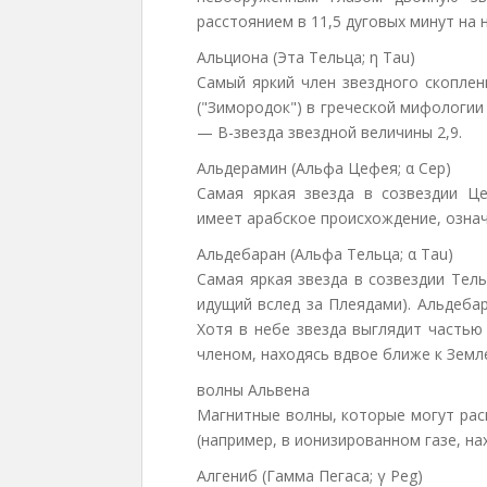
расстоянием в 11,5 дуговых минут на 
Альциона (Эта Тельца; η Tau)
Самый яркий член звездного скоплен
("Зимородок") в греческой мифологи
— B-звезда звездной величины 2,9.
Альдерамин (Альфа Цефея; α Cep)
Самая яркая звезда в созвездии Це
имеет арабское происхождение, означ
Альдебаран (Альфа Тельца; α Tau)
Самая яркая звезда в созвездии Тель
идущий вслед за Плеядами). Альдебар
Хотя в небе звезда выглядит частью
членом, находясь вдвое ближе к Земл
волны Альвена
Магнитные волны, которые могут рас
(например, в ионизированном газе, н
Алгениб (Гамма Пегаса; γ Peg)