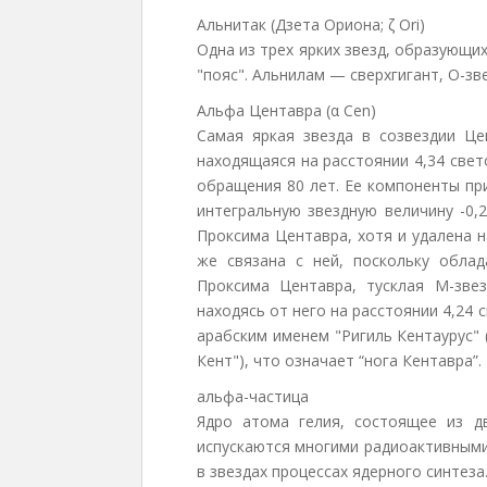
Альнитак (Дзета Ориона; ζ Ori)
Одна из трех ярких звезд, образующи
"пояс". Альнилам — сверхгигант, О-зв
Альфа Центавра (α Cen)
Самая яркая звезда в созвездии Це
находящаяся на расстоянии 4,34 свет
обращения 80 лет. Ее компоненты пр
интегральную звездную величину -0,
Проксима Центавра, хотя и удалена н
же связана с ней, поскольку обла
Проксима Центавра, тусклая M-звез
находясь от него на расстоянии 4,24
арабским именем "Ригиль Кентаурус" 
Кент"), что означает “нога Кентавра”
альфа-частица
Ядро атома гелия, состоящее из д
испускаются многими радиоактивными
в звездах процессах ядерного синтеза