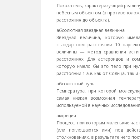
Показатель, характеризующий реальну
небесным объектом (в противоположн
расстояния до объекта).
абсолютная звездная величина
Звездная величина, которую имел
стандартном расстоянии 10 парсек
величины — метод сравнения истин
расстояниях. Для астероидов и ко
которую имело бы это тело при нул
расстоянии 1 а.е. как от Солнца, так и
абсолютный нуль
Температура, при которой молекуля
самая низкая возможная температ
используемой в научных исследованиях
аккреция
Процесс, при которым маленькие час
(или поглощаются ими) под дейст
столкновениях, в результате чего по