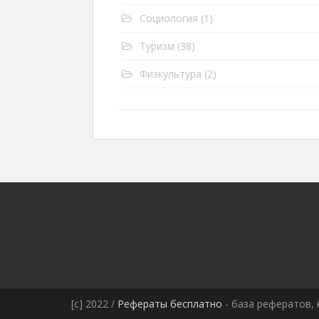
Социология
(1)
Туризм
(38)
Физкультура
(2)
[c] 2022 /
Рефераты бесплатно
- база рефератов, 