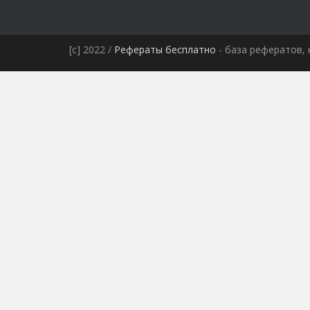
[c] 2022 /
Рефераты бесплатно
- база рефератов, 