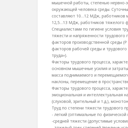
мышечной работы, степенью нервно-э
окружающей человека среды. Суточные
составляют 10…12 МДж, работников м
12,5…13 МДж, работников тяжелого ф
Специалистами по гигиене условия тр
тяжести и напряженности трудового п
факторов производственной среды (Р 
факторов рабочей среды и трудового 
труда»).
Факторы трудового процесса, характе
основном мышечные усилия и затраты 
масса поднимаемого и перемещаемого 
наклоны, перемещение в пространстве
Факторы трудового процесса, характе
эмоциональная и интеллектуальная на
(слуховой, зрительный и т.д.), монотонн
Труд по степени тяжести трудового п
- легкий (оптимальные по физической 
-средней тяжести (допустимые условия
- тяжелый трех степеней (вредные усл