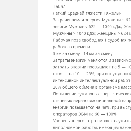
Табл.1
Легкий
Средней тяжести
Тяжелый
Затрачиваемая энергия Мужчины ~ 62
энергияМужчины 625 — 1040 кДж; Же
Мужчины > 1040 кДж; Женщины > 624 
Рабочая поза свободная
Неудобная п
рабочего времени
3 км за смену
14 км за смену
Затраты энергии меняются и зависимо
затраты энергии превышают на 5 — 1
стоя — на 10 — 25%, при вынужденно
интенсивной интеллектуальной работе
20% общего обмена в организме (масс
Повышение суммарных энергетических
степенью нервно-эмоциональной напря
энергии повышается на 48%, при высту
операторов ЭВМ на 60 — 100%.
Уровень энергозатрат может служить
выполняемой работы, имеющим важное