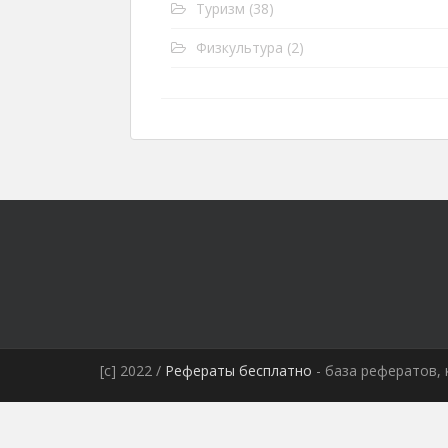
Туризм
(38)
Физкультура
(2)
[c] 2022 /
Рефераты бесплатно
- база рефератов, 