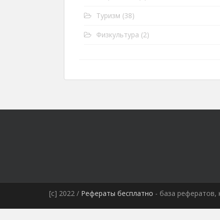
Туризм
(38)
Физкультура
(2)
[c] 2022 /
Рефераты бесплатно
- база рефератов, 