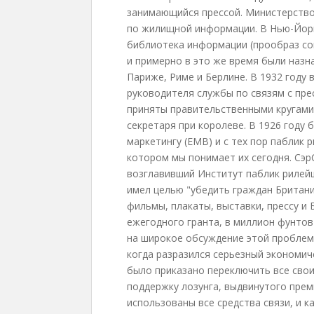
занимающийся прессой. Министерство
по жилищной информации. В Нью-Йорк
библиотека информации (прообраз с
и примерно в это же время были назн
Париже, Риме и Берлине. В 1932 году
руководителя службы по связям с пре
приняты правительственными кругами.
секретаря при королеве. В 1926 году
маркетингу (ЕМВ) и с тех пор паблик 
котором мы понимает их сегодня. Сэр
возглавивший Институт паблик рилейш
имел целью "убедить граждан Британ
фильмы, плакаты, выставки, прессу и 
ежегодного гранта, в миллион фунтов 
на широкое обсуждение этой проблем
когда разразился серьезный экономич
было приказано переключить все свои
поддержку лозунга, выдвинутого прем
использованы все средства связи, и к