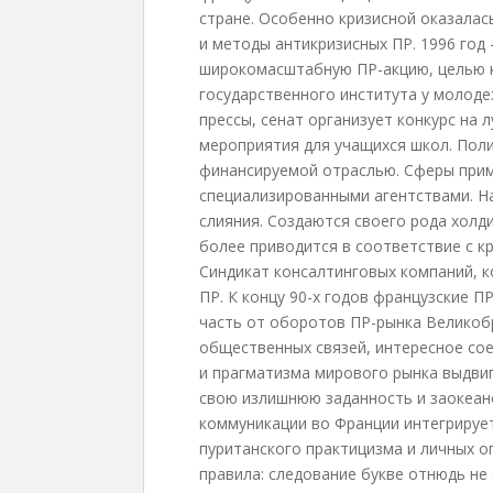
стране. Особенно кризисной оказала
и методы антикризисных ПР. 1996 год
широкомасштабную ПР-акцию, целью к
государственного института у молоде
прессы, сенат организует конкурс на 
мероприятия для учащихся школ. Пол
финансируемой отраслью. Сферы прим
специализированными агентствами. На
слияния. Создаются своего рода холди
более приводится в соответствие с к
Синдикат консалтинговых компаний, 
ПР. К концу 90-х годов французские 
часть от оборотов ПР-рынка Великоб
общественных связей, интересное со
и прагматизма мирового рынка выдвиг
свою излишнюю заданность и заокеан
коммуникации во Франции интегрируе
пуританского практицизма и личных о
правила: следование букве отнюдь не