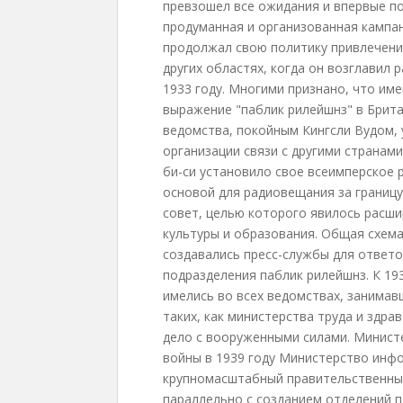
превзошел все ожидания и впервые п
продуманная и организованная кампан
продолжал свою политику привлечения
других областях, когда он возглавил 
1933 году. Многими признано, что им
выражение "паблик рилейшнз" в Брит
ведомства, покойным Кингсли Вудом, 
организации связи с другими странами
би-си установило свое всеимперское
основой для радиовещания за границу.
совет, целью которого явилось расши
культуры и образования. Общая схема
создавались пресс-службы для ответо
подразделения паблик рилейшнз. К 19
имелись во всех ведомствах, занимав
таких, как министерства труда и здра
дело с вооруженными силами. Минист
войны в 1939 году Министерство инф
крупномасштабный правительственный
параллельно с созданием отделений п