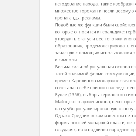
негодование народа, такие изобрази
множество горожан и несли весомую с
пропаганды, рекламы.
Подобные же функции были свойстве
которые относятся к геральдике: герб
утвердить статус и вес того или ино
образования, продемонстрировать ег
зачастую с помощью использования 
и символы.
Весьма сильной ритуальная основа вз
такой значимой форме коммуникации, 
времен Каролингов монархическая вла
сочетала в себе принцип наследствен
Булле (1356), выборы германского им
Майнцского архиепископа; некоторы
на сугубо ритуализированную основу 
Однако Средним векам известны не т
формы высшей монаршей власти, не т
государях, но и подлинно народные п