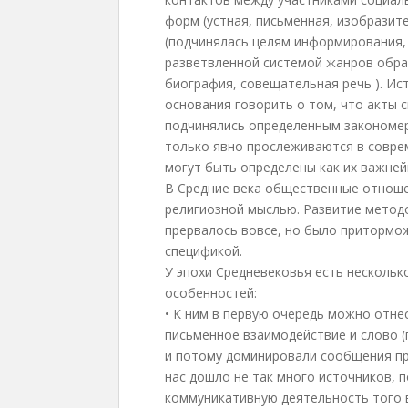
форм (устная, письменная, изобразит
(подчинялась целям информирования, 
разветвленной системой жанров обра
биография, совещательная речь ). Ис
основания говорить о том, что акты 
подчинялись определенным закономерн
только явно прослеживаются в совре
могут быть определены как их важней
В Средние века общественные отноше
религиозной мыслью. Развитие методо
прервалось вовсе, но было притормо
спецификой.
У эпохи Средневековья есть несколь
особенностей:
• К ним в первую очередь можно отнес
письменное взаимодействие и слово 
и потому доминировали сообщения пр
нас дошло не так много источников,
коммуникативную деятельность того 