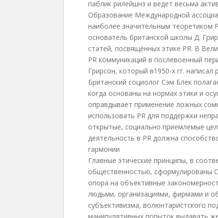
паблик рилейшнз и ведет весьма акти
Образование Международной ассоциа
наиболее значительным теоретиком P
основатель британской школы Д. Грирс
статей, посвящённых этике PR. В Ве
PR коммуникаций в послевоенный пер
Грирсон, который в1950-х гг. написал
Британский социолог Сэм Блек полага
когда основаны на нормах этики и ос
оправдывает применение ложных сомн
использовать PR для поддержки непра
открытые, социально приемлемые цел
деятельность в PR должна способств
гармонии
Главные этические принципы, в соотв
общественностью, сформулированы С.
опора на объективные закономерност
людьми, организациями, фирмами и о
субъективизма, волюнтаристского по
манипулятивных попыток выдавать же