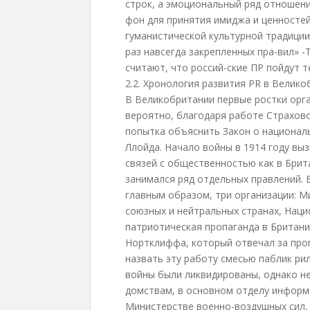
строк, а эмоциональный ряд отношен
фон для принятия имиджа и ценностей 
гуманистической культурной традиции
раз навсегда закрепленных пра-вил» 
считают, что россий-ские ПР пойдут те
2.2. Хронология развития PR в Велико
В Великобритании первые ростки орг
вероятно, благодаря работе Страхово
попытка объяснить Закон о национал
Ллойда. Начало войны в 1914 году вы
связей с общественностью как в Брит
занимался ряд отдельных правлений. 
главным образом, три организации: 
союзных и нейтральных странах, Нац
патриотическая пропаганда в Британи
Нортклиффа, который отвечал за проп
назвать эту работу смесью паблик ри
войны были ликвидированы, однако не
домствам, в основном отделу информ
Министерстве военно-воздушных сил, с