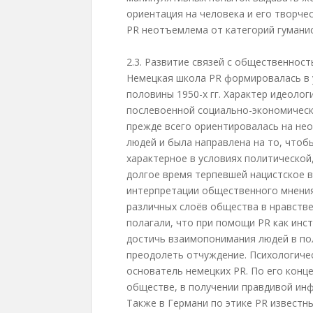
ориентация на человека и его творче
PR неотъемлема от категорий гуманис
2.3. Развитие связей с общественност
Немецкая школа PR формировалась в 
половины 1950-х гг. Характер идеоло
послевоенной социально-экономическо
прежде всего ориентировалась на не
людей и была направлена на то, чтоб
характерное в условиях политической
долгое время терпевшей нацистское в
интерпретации общественного мнения
различных слоёв общества в нравств
полагали, что при помощи PR как ин
достичь взаимопонимания людей в по
преодолеть отчуждение. Психологичес
основатель немецких PR. По его конц
обществе, в получении правдивой ин
Также в Германи по этике PR известны 