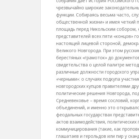
собрания дает история Российского г
чрезвычайно широкие законодательны
функции. Собираясь весьма часто, с
общественной жизни» и имея четкий п
площадь перед Никольским собором, 
представителей всех пяти «концов» го
настоящей лицевой стороной, демокр
Великого Новгорода. При этом русски
берестяных «грамоток» до документо
свидетельства о целой палитре мето
различные должности городского упр
«черными»: о случаях подкупа участн
новгородских купцов правителями дру
политические решения Новгорода, под
Средневековье – время сословий, кор
объединений, и именно это открывал
феодальных государствах представите
актов взаимодействия, политических
коммуницирования (такие, как пропов
глашатаев и герольдов или пир у скан