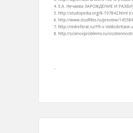
4.
Е.А. Нечаева ЗАРОЖДЕНИЕ И РАЗ
5.
http://studopedia.org/8-197842.html (г
6.
http://www.studfiles.ru/preview/145584
7.
http://redreferat.ru/PR-v-Velikobritanii-
8.
http://scienceproblems.ru/osobennosti-r
...