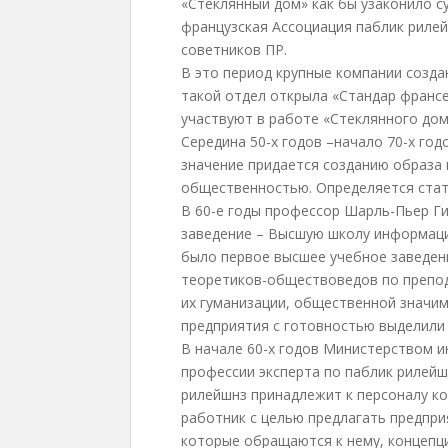
«Стеклянный дом» как бы узаконило с
французская Ассоциация паблик риле
советников ПР.
В это период крупные компании созд
такой отдел открыла «Стандар франсе
участвуют в работе «Стеклянного до
Середина 50-х годов –начало 70-х го
значение придается созданию образа
общественностью. Определяется стат
В 60-е годы профессор Шарль-Пьер Г
заведение – Высшую школу информаци
было первое высшее учебное заведени
теоретиков-обществоведов по препо
их гуманизации, общественной значим
предприятия с готовностью выделили с
В начале 60-х годов Министерством 
профессии эксперта по паблик рилейш
рилейшнз принадлежит к персоналу ко
работник с целью предлагать предпри
которые обращаются к нему, концепц