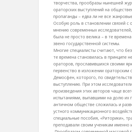
творчества, прообразы нынешней журн
ораторских выступлений на обществе
пропаганды – едва ли не все жанровы
Особую роль в становлении связей с 
мнению современных исследователей,
была не просто велика – в те времен
звено государственной системы.
Многие специалисты считают, что без
те времена становилась в принципе 
ораторов, прославившихся своими ярк
первенство в изложении ораторским 
Демосфен, которого, по свидетельств
выступлению. При этом исследовател
произведения этих авторов чаще все
испытаниями, выпавшими на долю их п
античном обществе сложилась и разв
устного коммуникационного воздейств
специальные пособия, «Риторики», тр
преподавали своим ученикам именно 
Прообразом современной массовой г