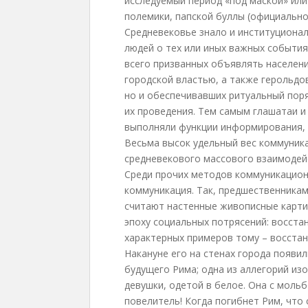
исследуемый период «под маской» или
полемики, папской буллы (официально
Средневековье знало и институцион
людей о тех или иных важных события
всего призванных объявлять населен
городской властью, а также герольдо
но и обеспечивавших ритуальный пор
их проведения. Тем самым глашатаи и
выполняли функции информирования, 
Весьма высок удельный вес коммуник
средневекового массового взаимодейс
Среди прочих методов коммуникацион
коммуникация. Так, предшественника
считают настенные живописные карти
эпоху социальных потрясений: восстан
характерных примеров тому – восстан
Накануне его на стенах города появи
будущего Рима; одна из аллегорий из
девушки, одетой в белое. Она с мольб
повелитель! Когда погибнет Рим, что