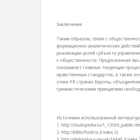
Заключение
Таким образом, связи с общественно
формационно-аналитических действий
реализации целей субъекта управлени
к общественности. Предложенная эво
показывает главные тенденции процес
нравственных стандартов, а также о
этики PR странах Европы, объединё
гуманистическими принципами свобод
Источники использованной литерату
1.
http://studopedia.ru/1_13569_pablik-rile
2.
http://bibliofond.ru (глава 2)
3.
http://diplomba.ru/work/16845 (глава 