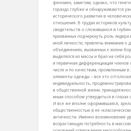
феномен, заметим, однако, что генет
гораздо глубже и обнаруживаются уже
исторического развития в человечес
отношения. В трудах историков куль
свидетельств о сложившихся в глуби
призванных подчеркнуть роль лидера 
иной личности, привлечь внимание к 
объединениях, вызванных к жизни бор
выделялся из массы и брал на себя р
и первичная дифференциация членов 
числе и по качествам, проявленным в 
элементы одежды – все это отголоск
индивидуальность, продемонстрироват
в общественной жизни, принадлежност
иным способом утвердиться в глазах 
И все же вполне оформившаяся, зрела
общественностью в ее «классическом
античности. Именно возникновение ур
возрастающую потребность в массово
оснований утверждения многообразны