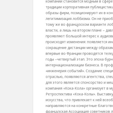
компании становится модным в сфере 
традиции корпоративная публицистик
образы фирм, позиционируют их в ко
легитимизация лоббизма. Он не приоб
тому же во французском варианте ло
власти, а лишь на втором плане – дав
проявляют большой интерес к аудиов
происходят изменения: появляется и
сокращение дистанции между образами
впервые во Франции проводятся теле
годы –четвертый этап. Это эпоха бур
интернационализации бизнеса. В про
«инженерия событий». Создание специ
отраслью, появляются агентства, спе
для этого является спонсорство и мец
компания «Кока-Кола» организует в му
Ретроспектива «Кока-Колы». Выставку
искусства, что привлекает к ней все
направляются на конкретные благотво
французская Ассоциация советников л