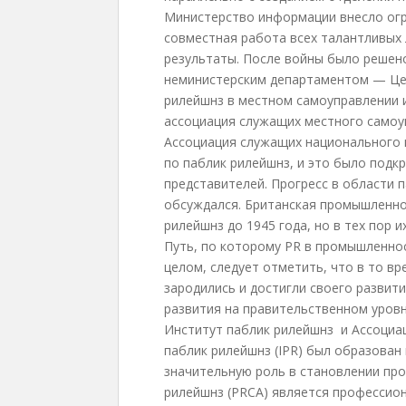
Министерство информации внесло огр
совместная работа всех талантливых
результаты. После войны было реше
неминистерским департаментом — Це
рилейшнз в местном самоуправлении 
ассоциация служащих местного самоуп
Ассоциация служащих национального 
по паблик рилейшнз, и это было подк
представителей. Прогресс в области 
обсуждался. Британская промышленно
рилейшнз до 1945 года, но в тех пор 
Путь, по которому PR в промышленнос
целом, следует отметить, что в то вр
зародились и достигли своего развит
развития на правительственном уровне
Институт паблик рилейшнз и Ассоциац
паблик рилейшнз (IPR) был образован 
значительную роль в становлении про
рилейшнз (PRCA) является профессио