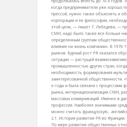
продолжалась вплоть до 70-х годов.
когда предприниматели уже хорошо п
прессой, нужно также объяснять и об
корпорации и ее философии, необход
этой цели, — пишет Т. Лебедева, — п
СМИ, надо было также все больше н
определенным группам общественност
влияние на жизнь компании». В 1970-
рынков. Бурный рост PR оказался об
ситуации — растущей взаимозависим
промышленностью других стран, когд
необходимость формирования мультин
заинтересованной общественности. «Ч
е годы и была связана с процессами
рынка, интернационализации СМИ, ра
массовых коммуникаций. Именно в да
профессия. Наиболее значимыми сред
можно считать французскую, английск
2.1. История развития PR во Франции.
По мере развития общественных отно