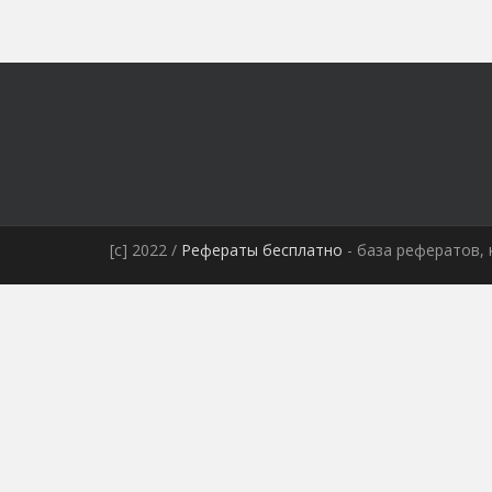
[c] 2022 /
Рефераты бесплатно
- база рефератов, 