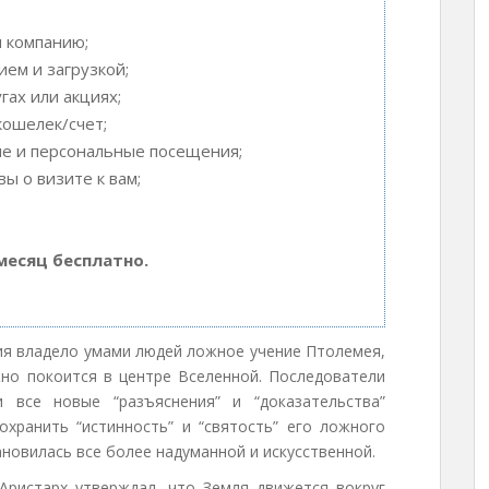
и компанию;
ем и загрузкой;
ах или акциях;
кошелек/счет;
ые и персональные посещения;
ы о визите к вам;
месяц бесплатно.
ия владело умами людей ложное учение Птолемея,
но покоится в центре Вселенной. Последователи
 все новые “разъяснения” и “доказательства”
охранить “истинность” и “святость” его ложного
ановилась все более надуманной и искусственной.
Аристарх утверждал, что Земля движется вокруг