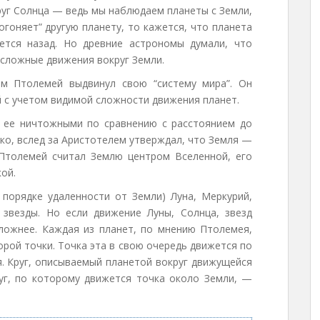
уг Солнца — ведь мы наблюдаем планеты с Земли,
огоняет” другую планету, то кажется, что планета
ется назад. Но древние астрономы думали, что
сложные движения вокруг Земли.
ном Птолемей выдвинул свою “систему мира”. Он
 с учетом видимой сложности движения планет.
 ее ничтожными по сравнению с расстоянием до
ако, вслед за Аристотелем утверждал, что Земля —
 Птолемей считал Землю центром Вселенной, его
ой.
 порядке удаленности от Земли) Луна, Меркурий,
 звезды. Но если движение Луны, Солнца, звезд
сложнее. Каждая из планет, по мнению Птолемея,
орой точки. Точка эта в свою очередь движется по
я. Круг, описываемый планетой вокруг движущейся
руг, по которому движется точка около Земли, —