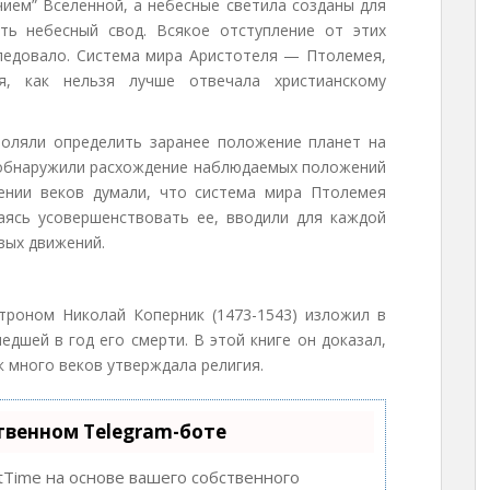
чием” Вселенной, а небесные светила созданы для
ть небесный свод. Всякое отступление от этих
ледовало. Система мира Аристотеля — Птолемея,
, как нельзя лучше отвечала христианскому
воляли определить заранее положение планет на
 обнаружили расхождение наблюдаемых положений
ении веков думали, что система мира Птолемея
аясь усовершенствовать ее, вводили для каждой
вых движений.
троном Николай Коперник (1473-1543) изложил в
едшей в год его смерти. В этой книге он доказал,
к много веков утверждала религия.
твенном Telegram-боте
tTime на основе вашего собственного