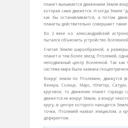
планет вызывается движением Земли вокр
которая сама движется. И когда Земля “д
как бы останавливается, а потом движ
планеты действительно совершают такие 
Во 2 веке н.э. александрийский астро
пытался объяснить устройство Вселенной
Считая Землю шарообразной, а размеры
планет и тем более звезд. Птолемей, одн
неподвижный центр Вселенной. Так как
система мира была названа геоцентрическ
Вокруг земли по Птолемею, движутся (в
Венера, Солнце, Марс, Юпитер, Сатурн,
круговое, то движение планет гораздо 
движется не вокруг Земли, а вокруг некот
кругу, в центре которого находится Земл
точки, Птолемей назвал эпициклом, а к
деферентом.