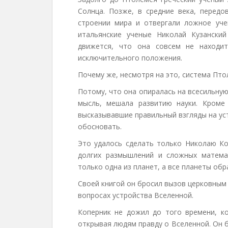
Солнца. Позже, в средние века, передо
строении мира и отвергали ложное уче
итальянские ученые Николай Кузански
движется, что она совсем не находи
исключительного положения.
Почему же, несмотря на это, система Пт
Потому, что она опиралась на всесильну
мысль, мешала развитию науки. Кроме
высказывавшие правильный взгляды на ус
обосновать.
Это удалось сделать только Николаю Ко
долгих размышлений и сложных матема
только одна из планет, а все планеты об
Своей книгой он бросил вызов церковным
вопросах устройства Вселенной.
Коперник не дожил до того времени, ко
открывая людям правду о Вселенной. Он б