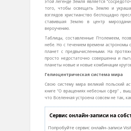
этой легенде Земля является “сосредото
того, чтобы освещать Землю и украша
взглядов христианство беспощадно прес
ставившая Землю в центр мироздания
вероучению.
Таблицы, составленные Птолемеем, поз
небе. Но с течением времени астрономы
планет с предвычисленными. На протяж
просто недостаточно совершенна и пыт
планеты новые и новые комбинации круго
Гелиоцентрическая система мира
Свою систему мира великий польский ас
книге “О вращениях небесных сфер” , выш
что Вселенная устроена совсем не так, ка
Сервис онлайн-записи на собс
Попробуйте сервис онлайн-записи Visi