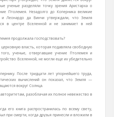
вые ученые разделяли точку зрения Аристарха о
ние Птолемея. Незадолго до Коперника великие
й и Леонардо да Винчи утверждали, что Земля
тся в центре Вселенной и не занимает в ней
олемея продолжала господствовать?
ю церковную власть, которая подавляла свободную
 того, ученые, отвергавшие учение Птолемея и
тройство Вселенной, не могли еще их убедительно
пернику. После тридцати лет упорнейшего труда,
тических вычислений он показал, что Земля —
ращаются вокруг Солнца.
 авторитетам, разоблачая их полное невежество в
гда его книга распространилась по всему свету,
ыл при смерти, когда друзья принесли и вложили в