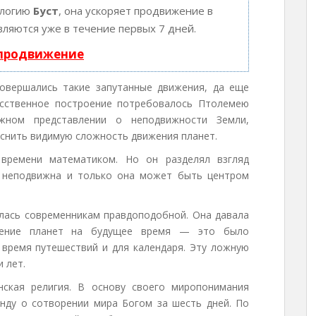
ологию
Буст
, она ускоряет продвижение в
вляются уже в течение первых 7 дней.
 продвижение
совершались такие запутанные движения, да еще
усственное построение потребовалось Птолемею
жном представлении о неподвижности Земли,
снить видимую сложность движения планет.
времени математиком. Но он разделял взгляд
я неподвижна и только она может быть центром
лась современникам правдоподобной. Она давала
жение планет на будущее время — это было
 время путешествий и для календаря. Эту ложную
 лет.
нская религия. В основу своего миропонимания
нду о сотворении мира Богом за шесть дней. По