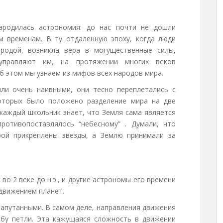
зародилась астрономия: до нас почти не дошли
м временам. В ту отдаленную эпоху, когда люди
родой, возникла вера в могущественные силы,
правляют им, на протяжении многих веков
б этом мы узнаем из мифов всех народов мира.
ли очень наивными, они тесно переплетались с
которых было положено разделение мира на две
 каждый школьник знает, что Земля сама является
ротивопоставлялось “небесному” . Думали, что
орой прикреплены звезды, а Землю принимали за
во 2 веке до н.э., и другие астрономы его времени
движением планет.
запутанными. В самом деле, направления движения
ебу петли. Эта кажущаяся сложность в движении