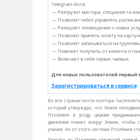
Telegram-бота:
— Разгрузит мастера, специалиста ил
— Позволит гибко управлять расписани
— Разошлет оповещения о новых услуг
— Позволит принять оплату на карту/
— Позволит записываться на группов
— Поможет получить от клиента отзыв
— Включает в себя сервис чаевых.
Для новых пользователей первый 
Зарегистрироваться в сервисе
Во все странах почти полтора тысячелет
который утверждал, что Земля неподвиж
Птолемея в угоду церкви придумывали
движения планет вокруг Земли, чтобы с
учения. Но от этого система Птолемея ст
Задолго до Птолемея греческий ученый 