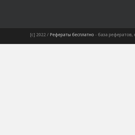
[c] 2022 /
Рефераты бесплатно
- база рефератов, 