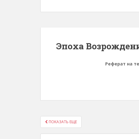
Эпоха Возрожден
Реферат на т
ПОКАЗАТЬ ЕЩЕ
НАВИГАЦИЯ ПО ЗАП