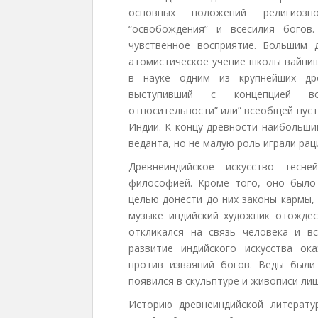
основных положений религиозн
“освобождения” и всесилия богов
чувственное восприятие. Большим
атомистическое учение школы вайниш
в науке одним из крупнейших др
выступивший с концепцией вс
относительности” или” всеобщей пус
Индии. К концу древности наибольши
веданта, но не малую роль играли ра
Древнеиндийское искусство тес
философией. Кроме того, оно было 
целью донести до них законы кармы, 
музыке индийский художник отождес
откликался на связь человека и вс
развитие индийского искусства ок
против изваяний богов. Веды был
появился в скульптуре и живописи ли
Историю древнеиндийской литерату