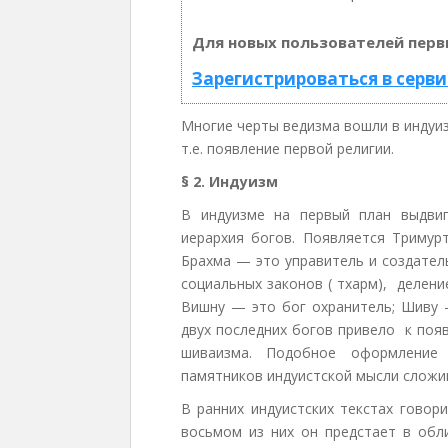
Для новых пользователей перв
Зарегистрироваться в серви
Многие черты ведизма вошли в индуиз
т.е. появление первой религии.
§ 2. Индуизм
В индуизме на первый план выдвиг
иерархия богов. Появляется Тримур
Брахма — это управитель и создател
социальных законов ( тхарм), делени
Вишну — это бог охранитель; Шиву 
двух последних богов привело к поя
шиваизма. Подобное оформление 
памятников индуистской мысли сложи
В ранних индуистских текстах говор
восьмом из них он предстает в обл