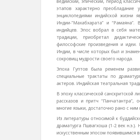
ведийский, эпический, период класси
этапов характерно преобладание 
энциклопедиями индийской жизни я
Индии-”Махабхарата” и “Рамаяна”.
индийцев. Эпос вобрал в себя мате
традиции, приобретал дидактиче
философские произведения и идеи.
Индии, в числе которых был и знаме
сокровищ мудрости своего народа.
Эпоха Гуптов была ременем разви
специальные трактаты по драматург
актеров. Индийская театральная трад
В эпоху классической санскритской 
рассказов и притч “Панчатантра”, 
многие языки, достаточно рано с ним
Из литературы относимой к буддийск
драматурга Пшвагхоша (1-2 век н.э.)
искусственным эпосом появившимся в 