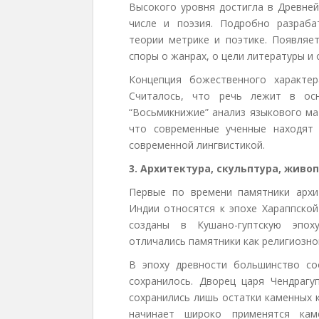
Высокого уровня достигла в Древней
числе и поэзия. Подробно разраба
теории метрике и поэтике. Появляет
споры о жанрах, о цели литературы и
Концепция божественного характе
Считалось, что речь лежит в осн
“Восьмикнижие” анализ языкового ма
что современные ученные находят
современной лингвистикой.
3. Архитектура, скульптура, жив
Первые по времени памятники архи
Индии относятся к эпохе Хараппско
созданы в Кушано-гуптскую эпох
отличались памятники как религиозног
В эпоху древности большинство со
сохранилось. Дворец царя Чендраг
сохранились лишь остатки каменных 
начинает широко применятся каме