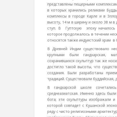
представлены пещерными комплексам
в которых хранились реликвии Будд
комплексы в городе Карле и в Элло
высоту, 14 м в ширину и около 38 м в
ступ. В Гуптскую эпоху началось 
которое продолжалось в течении нес
относятся также индуистский храм в 
В Древней Индии существовало нес
крупными были гандхарская, ма
сохранившихся скульптур так же носи
достигло такой высоты, что существ
создания. Были разработаны прие
традиций. Существовали буддийская, 
В гандхарской школе сочетались
среднеазиатская. Именно здесь были
бога; эти скульптуры изображали и 
которой совпадет с Кушанской эпохо
ряду с чисто религиозными архитекту