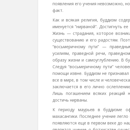
появления его учения невозможно, н
факт.
Как и всякая религия, буддизм сод
именуется “нирваной”. Достигнуть е
Жизнь — страдания, которое возник
существованию и его радостям. Поэт
“восьмеричному пути” — праведны
усилиям, праведной речи, праведно
образу жизни и самоуглублению. В б
Следуя “восьмеричному пути” челове
помощи извне. Буддизм не признавал
все в мире, в том числе и человеческ
заключается в его лично ослеплении
Лишь погашением всяких реакций 
достичь нирваны.
К периоду маурьев в буддизме оф
махасангики. Последнее учение легло
появляются еще в первом веке до на
является учение о ботхисатве-суще