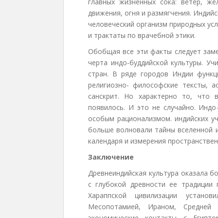
главных жизненных сока: ветер, ж
движения, огня и размягчения. Индий
человеческий организм природных ус
и трактаты по врачебной этики.
Обобщая все эти факты следует заме
черта индо-буддийской культуры. Уч
стран. В ряде городов Индии функц
религиозно- философские тексты, а
санскрит. Но характерно то, что 
появилось. И это не случайно. Индо
особым рационализмом. индийских уч
больше волновали тайны вселенной и
календаря и измерения пространстве
Заключение
Древнеиндийская культура оказала бо
с глубокой древности ее традиции 
Хараппской цивилизации устано
Месопотамией, Ираном, Средней 
экономические контакты с Египто