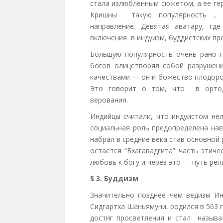
стала излюбленным сюжетом, а ее ге
Кришны такую популярность , 
направление. Девятая аватару, г
включения в индуизм, буддистских пр
Большую популярность очень рано п
богов олицетворял собой разрушен
качествами — он и божество плодород
Это говорит о том, что в ортод
верования.
Индийцы считали, что индуистом нел
социальная роль предопределена нав
набрал в средние века став основной 
остается “Бхагавадгита” часть этич
любовь к богу и через это — путь ре
§ 3. Буддизм
Значительно позднее чем ведизм Ин
Сидгартха Шаньямуни, родился в 563 г
достиг просветления и стал называ