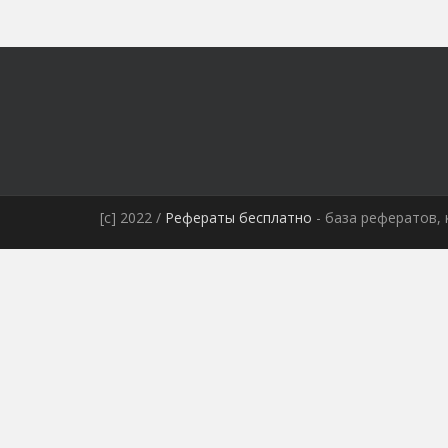
[c] 2022 /
Рефераты бесплатно
- база рефератов, 