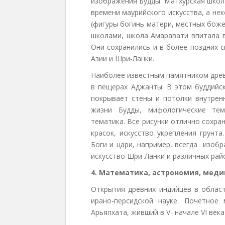
изображения Будды. Матхурская школ
времени маурийского искусства, а не
(фигуры богинь матери, местных божес
школами, школа Амаравати впитала в
Они сохранились и в более поздних 
Азии и Шри-Ланки.
Наиболее известным памятником древ
в пещерах Аджанты. В этом буддийс
покрывает стены и потолки внутрен
жизни Будды, мифологические тем
тематика. Все рисунки отлично сохран
красок, искусство укрепления грунт
Боги и цари, например, всегда изоб
искусство Шри-Ланки и различных рай
4. Математика, астрономия, мед
Открытия древних индийцев в област
ирано-персидской науке. Почетное
Арьяпхата, живший в V- начале VI века 