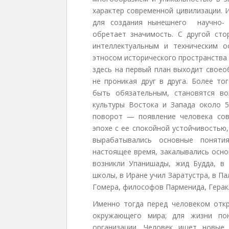
характер современной цивилизации. 
для создания нынешнего научно- 
обретает значимость. С другой сто
интеллектуальным и техническим о
этносом исторического пространства 
здесь на первый план выходит своео
не проникая друг в друга. Более то
быть обязательным, становятся в
культуры Востока и Запада около 5
поворот — появление человека сов
эпохе с ее спокойной устойчивостью
вырабатывались основные поняти
настоящее время, закалывались осно
возникли Упанишады, жид Будда, в
школы, в Иране учил Заратустра, в П
Гомера, философов Парменида, Геракл
Именно тогда перед человеком отк
окружающего мира; для жизни по
организации. Человек ищет новые