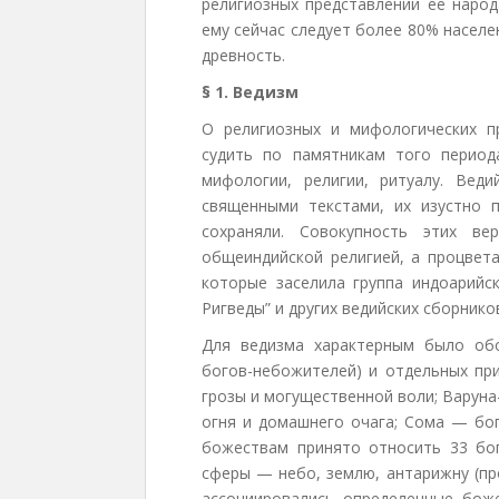
религиозных представлений ее народ
ему сейчас следует более 80% населе
древность.
§ 1. Ведизм
О религиозных и мифологических 
судить по памятникам того перио
мифологии, религии, ритуалу. Ве
священными текстами, их изустно 
сохраняли. Совокупность этих в
общеиндийской религией, а процвет
которые заселила группа индоарийс
Ригведы” и других ведийских сборников
Для ведизма характерным было об
богов-небожителей) и отдельных пр
грозы и могущественной воли; Варуна
огня и домашнего очага; Сома — бог
божествам принято относить 33 бог
сферы — небо, землю, антарижну (пр
ассоциировались определенные боже