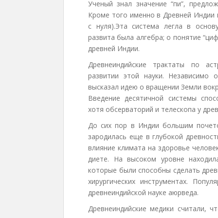
Ученый знал значение “пи”, предло
Кроме того именно в Древней Индии в
с нуля).Эта система легла в осно
развита была алгебра; о понятие “циф
древней Индии.
Древнеиндийские трактаты по ас
развитии этой науки. Независимо 
высказал идею о вращении Земли вокр
Введение десятичной системы спос
хотя обсерваторий и телескопа у древ
До сих пор в Индии большим почето
зародилась еще в глубокой древност
влияние климата на здоровье челове
диете. На высоком уровне находила
которые были способны сделать древ
хирургических инструментах. Попул
древнеиндийской науке аюрведа.
Древнеиндийские медики считали, ч