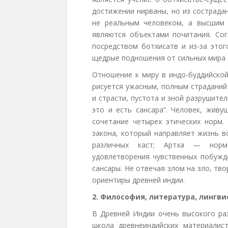
достижении нирваны, но из сострада
не реальным человеком, а высшим
являются объектами почитания. Сог
посредством ботхисатв и из-за это
щедрые подношения от сильных мира 
Отношение к миру в индо-буддийской
рисуется ужасным, полным страданий
и страсти, пустота и зной разрушите
это и есть сансара”. Человек, жив
сочетание четырех этических норм.
закона, который направляет жизнь в
различных каст; Артха — норм 
удовлетворения чувственных побужд
сансары. Не отвечая злом на зло, тв
ориентиры древней индии.
2. Философия, литература, лингв
В Древней Индии очень высокого ра
школа древнеиндийских материалис