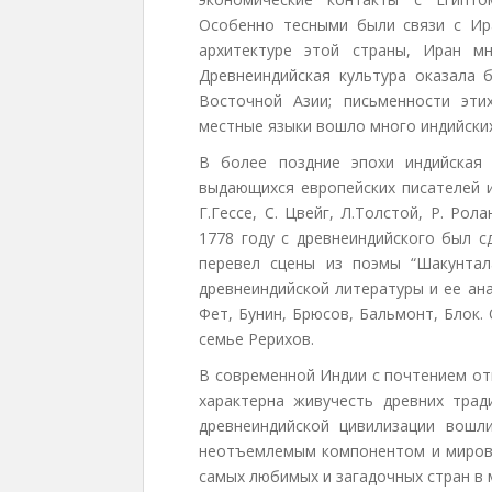
Особенно тесными были связи с Ира
архитектуре этой страны, Иран мн
Древнеиндийская культура оказала 
Восточной Азии; письменности эти
местные языки вошло много индийских
В более поздние эпохи индийская
выдающихся европейских писателей и 
Г.Гессе, С. Цвейг, Л.Толстой, Р. Рол
1778 году с древнеиндийского был с
перевел сцены из поэмы “Шакунтал
древнеиндийской литературы и ее ан
Фет, Бунин, Брюсов, Бальмонт, Блок.
семье Рерихов.
В современной Индии с почтением от
характерна живучесть древних трад
древнеиндийской цивилизации вошл
неотъемлемым компонентом и мирово
самых любимых и загадочных стран в м