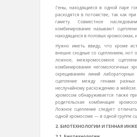
Гены, находящиеся в одной паре го
расходятся в потомстве, так как пр
гамету. Совместное наследова
комбинирование называют сцеплени
находящихся в половых хромосомах, 
Нужно иметь ввиду, что кроме ист
внешне сходные со сцеплением, нот 
ложное, межхромосомное сцеплени
комбинирования негомологичных хр
скрещиваниях линий лабораторных
сцепление между генами разных
неслучайному расхождению в мейозе.
хромосом обнаруживается также при
родительская комбинация хромосо
Ложное сцепление следует отличать
одной хромосоме — в одной группе сц
2. БИОТЕХНОЛОГИИ И ГЕННАЯ ИНЖ
2.1. Биотехнологии