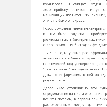
изолировать и очищать отдельны
дезоксирибонуклеотидов, могут с
манипуляций являются "гибридные",
этого не было в природе.
Годом рождения генной инженерии счи
в США была получена в пробирке 
размножаться, в бактерии кишечной 
стало возможным благодаря фундаме
В 60-е годы ученые расшифровали г
аминокислота в белке кодируется тр
генетический код универсален для 
"разговаривает" на одном языке. Ес
ДНК, то информация, в ней закоди
реципиентом.
Далее было установлено, что сущ
определяющие начало и окончание тра
все эти системы, в первом приближ
расположенным между данными с