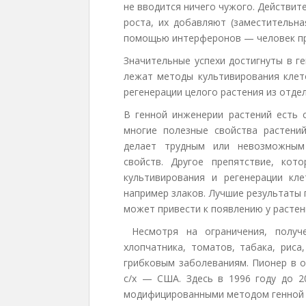
не вводится ничего чужого. Действите
роста, их добавляют (заместительна
помощью интерферонов — человек пр
Значительные успехи достигнуты в г
лежат методы культивирования клет
регенерации целого растения из отдел
В генной инженерии растений есть 
многие полезные свойства растени
делает трудным или невозможным 
свойств. Другое препятствие, кот
культивирования и регенерации кл
например злаков. Лучшие результаты 
может привести к появлению у растен
Несмотря на ограничения, получе
хлопчатника, томатов, табака, риса
грибковым заболеваниям. Пионер в о
с/х — США. Здесь в 1996 году до 2
модифицированными методом генной 