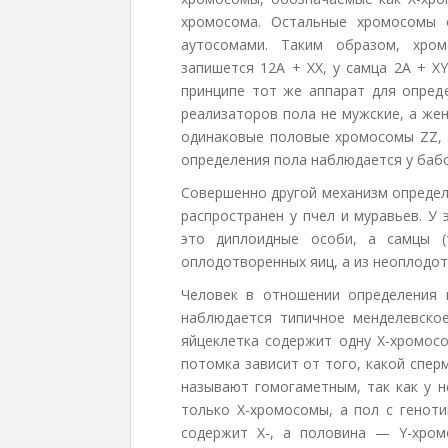
хромосома. Остальные хромосомы 
аутосомами. Таким образом, хро
запишется 12A + XX, у самца 2A + XY
принципе тот же аппарат для опред
реализаторов пола не мужские, а же
одинаковые половые хромосомы ZZ, 
определения пола наблюдается у бабо
Совершенно другой механизм определ
распространен у пчел и муравьев. У
это диплоидные особи, а самцы (
оплодотворенных яиц, а из неоплодот
Человек в отношении определения п
наблюдается типичное менделевско
яйцеклетка содержит одну Х-хромосо
потомка зависит от того, какой спер
называют гомогаметным, так как у 
только Х-хромосомы, а пол с геноти
содержит Х-, а половина — Y-хром