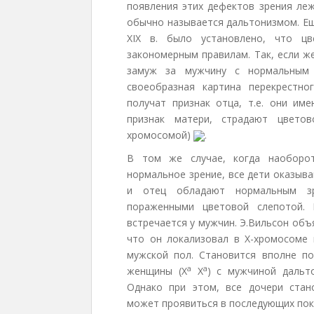
появления этих дефектов зрения леж
обычно называется дальтонизмом. Еще
XIX в. было установлено, что цв
закономерным правилам. Так, если ж
замуж за мужчину с нормальным 
своеобразная картина перекрестно
получат признак отца, т.е. они им
признак матери, страдают цветов
хромосомой)
.
В том же случае, когда наоборот
нормальное зрение, все дети оказыв
и отец обладают нормальным зр
пораженными цветовой слепотой.
встречается у мужчин. Э.Вильсон объ
что он локализовал в Х-хромосоме 
мужской пол. Становится вполне п
а
а
женщины (Х
Х
) с мужчиной дальт
Однако при этом, все дочери стан
может проявиться в последующих пок