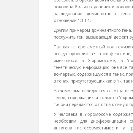
половина больных девочек и половин
наследование доминантного гена
отношении 1:1:1:1.
Другим примером доминантного гена,
послужить ген, вызывающий дефект з
Так как гетерогаметный пол гемизиг
всегда проявляются в их фенотипе,
имеющихся в Х-хромосоме, в Y-х
генетическую информацию она все-та
во-первых, содержащуюся в генах, пр
в генах, присутствующих как в Y-, так
Y-хромосома передается от отца все
генов, содержащихся только в Y-хро
т.е они передаются от отца к сыну и 
У человека в Y-хромосоме содержат
необходим для дифференциации се
антигена гистосовместимости, а т