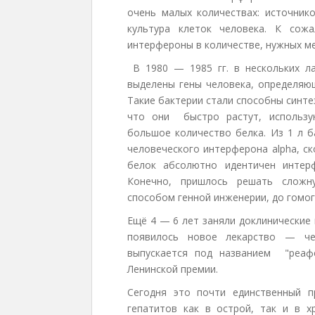
очень малых количествах: источник
культура клеток человека. К сож
интерфероны в количестве, нужных м
В 1980 — 1985 гг. в нескольких л
выделены гены человека, определяющ
Такие бактерии стали способны синт
что они быстро растут, использу
большое количество белка. Из 1 л 
человеческого интерферона alpha, ск
белок абсолютно идентичен интерф
Конечно, пришлось решать сложну
способом генной инженерии, до гомог
Ещё 4 — 6 лет заняли доклинические и
появилось новое лекарство — че
выпускается под названием "реафе
Ленинской премии.
Сегодня это почти единственный п
гепатитов как в острой, так и в х