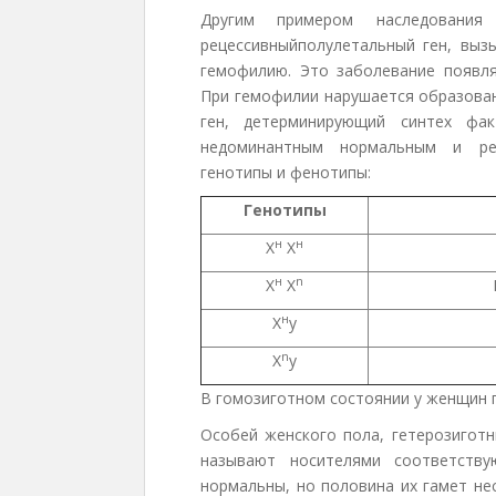
Другим примером наследования
рецессивныйполулетальный ген, вы
гемофилию. Это заболевание появля
При гемофилии нарушается образован
ген, детерминирующий синтех фак
недоминантным нормальным и ре
генотипы и фенотипы:
Генотипы
н
н
Х
Х
н
n
Х
Х
н
Х
y
n
Х
y
В гомозиготном состоянии у женщин 
Особей женского пола, гетерозиготн
называют носителями соответству
нормальны, но половина их гамет не