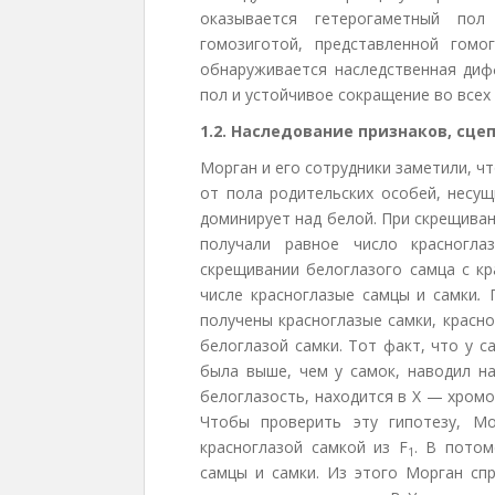
оказывается гетерогаметный пол
гомозиготой, представленной гомо
обнаруживается наследственная диф
пол и устойчивое сокращение во всех
1.2. Наследование признаков, сце
Морган и его сотрудники заметили, чт
от пола родительских особей, несущ
доминирует над белой. При скрещиван
получали равное число красногла
скрещивании белоглазого самца с кр
числе красно­глазые самцы и самки
.
получены красноглазые самки, красн
белоглазой самки. Тот факт, что у с
была выше, чем у самок, наводил н
белоглазость, находится в Х — хромо
Чтобы проверить эту гипотезу, Мо
красноглазой сам­кой из F
. В потом
1
самцы и самки. Из этого Морган сп