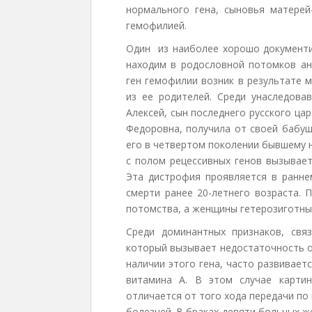
нормального гена, сыновья матерей
гемофилией.
Один из наиболее хорошо документ
находим в родословной потомков ан
ген гемофилии возник в результате 
из ее родителей. Среди унаследов
Алексей, сын последнего русского цар
Федоровна, получила от своей бабуш
его в четвертом поколении бывшему н
с полом рецессивных генов вызывае
Эта дистрофия проявляется в ранне
смерти ранее 20-летнего возраста.
потомства, а женщины гетерозиготные
Среди доминантных признаков, свя
который вызывает недостаточность о
наличии этого гена, часто развивае
витамина А. В этом случае карти
отличается от того хода передачи по
болезней. В браках девяти больных 