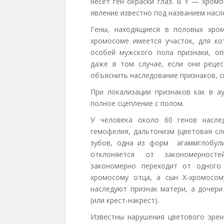
несет ген окраски глаз. В Y — хром
явле­ние известно под названием насл
Гены, находящиеся в половых хро
хромосоме имеется участок, для ко
особей мужского пола признаки, оп
даже в том случае, если они реце
объяснить наследование признаков, с
При локализации признаков как в а
полное сцепление с полом.
У человека около 60 генов насле
гемофелия, дальтонизм (цветовая сл
зубов, одна из форм агаммглобули
отклоняется от закономерносте
закономерно переходит от одного
хромосому отца, а сын Х-хромосом
наследуют признак матери, а дочери
(или крест-накрест).
Известны нарушения цветового зрен