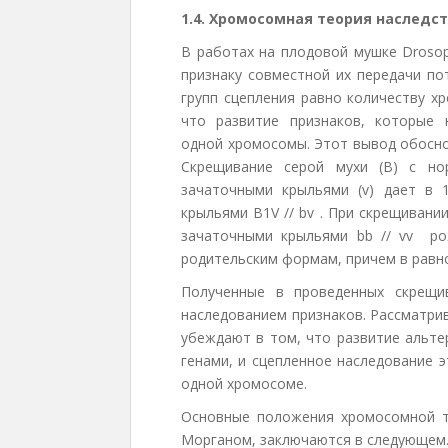
1.4. Хромосомная теория наследс
В работах на плодовой мушке Drosop
признаку совместной их передачи по
групп сцепления равно количеству х
что развитие признаков, которые 
одной хромосомы. Этот вывод обосн
Скрещивание серой мухи (В) с но
зачаточными крыльями (v) дает в 
крыльями B1V // bv
. При скрещивании
зачаточными крыльями bb // vv
ро
родительским формам, причем в равн
Полученные в проведенных скрещи
наследованием признаков. Рассматри
убеждают в том, что развитие альте
генами, и сцепленное наследование 
одной хромосоме.
Основные положения хромосомной те
Морганом, заключаются в следующем