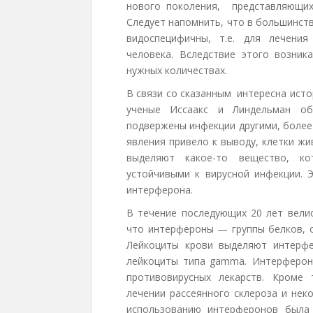
нового поколения, представляющих
Следует напомнить, что в большинств
видоспецифичны, т.е. для лечени
человека. Вследствие этого возник
нужных количествах.
В связи со сказанным интересна исто
ученые Иссаакс и Линдельман об
подвержены инфекции другими, более
явления привело к выводу, клетки ж
выделяют какое-то вещество, к
устойчивыми к вирусной инфекции. 
интерферона.
В течение последующих 20 лет велис
что интерфероны — группы белков, о
Лейкоциты крови выделяют интерфе
лейкоциты типа gamma
.
Интерфероны
противовирусных лекарств. Кроме
лечении рассеянного склероза и нек
использованию интерферонов была 