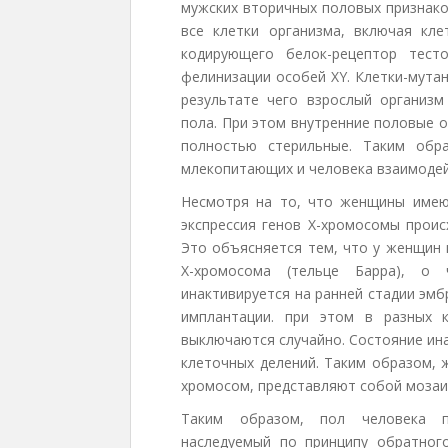
мужских вторичных половых признако
все клетки организма, включая кле
кодирующего белок-рецептор тест
фелинизации особей XY. Клетки-мута
результате чего взрослый организм
пола. При этом внутренние половые 
полностью стерильные. Таким обр
млекопитающих и человека взаимодей
Несмотря на то, что женщины имею
экспрессия генов Х-хромосомы проис
Это объясняется тем, что у женщин 
Х-хромосома (тельце Барра), о
инактивируется на ранней стадии эм
имплантации. при этом в разных 
выключаются случайно. Состояние ин
клеточных делений. Таким образом, 
хромосом, представляют собой мозаик
Таким образом, пол человека п
наследуемый по принципу обратного