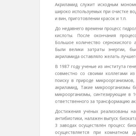
Акриламид служит исходным моном
широко используемых при очистке вод
и вин, приготовлении красок и т.п.
До недавнего времени процесс гидрол
кислоты. После окончания процес
Большое количество сернокислого а
Были велики затраты энергии, бы
акриламида оставляло желать лучшег
В 1987 году ученые из института ге
совместно со своими коллегами из
поиску в природе микроорганизмов
акриламид, Такие микроорганизмы б
микроорганизмы, синтезирующие в 1
ответственного за трансформацию ак
Достижения учёных реализованы на
антибиотики, налажен выпуск биоката
3 заводах осуществлён процесс био
осуществляется при комнатном да