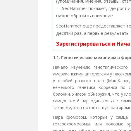
(упоминания, мнения, отзывы, стат
— SeoHammer покажет, где рост ил
нужно обратить внимание.
SeoHammer еще предоставляет т
десятки раз, а первые результаты
Зарегистрироваться и Нач
1.1. Генетические механизмы фо
Начало изучению генотипического
американскими цитологами у насекомы
у особей разного пола (Мак-Кланг,
немецкого генетика Корренса по 
брионии. Уилсон обнаружил, что у кло
самцов же 6 пар одинаковых с самк
такая же, как соответствующая хромо
Пара хромосом, которые у самца 
гетерохромосомы, или половые х
хромосомы, обозначаемые как Х-хро