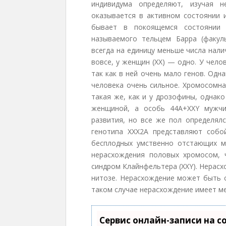
индивидума определяют, изучая н
оказывается в активном состоянии и
бывает в покоящемся состоянии 
называемого тельцем Барра (факул
всегда на единицу меньше числа нали
вовсе, у женщин (ХХ) — одно. У чело
так как в ней очень мало генов. Од
человека очень сильное. Хромосомн
такая же, как и у дрозофины, однак
женщиной, а особь 44A+XXY мужчи
развития, но все же пол определял
генотипа XXX2A представляют соб
бесплодных умственно отстающих м
нерасхождения половых хромосом, 
синдром Клайнфельтера (XXY). Нерасх
нитозе. Нерасхождение может быть с
таком случае нерасхождение имеет ме
Сервис онлайн-записи на с