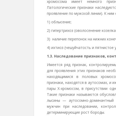
хромосома имеет немного призн
Патологические признаки наследуютс
проявление по мужской линии). К ним 
1) облысение;
2) гипертрихоз (оволосенение козелка
3) наличие перепонок на нижних коне
4) ихтиоз (чешуйчатость и пятнистое 
1.3. Наследование признаков, ко
Имеется ряд признак, контролируем
для проявления этих признаков необ
находящимися в половых хромосо
признаки, находятся в аутосомах, и
пары Х-хромосом, в присутствии од
Такие признаки называются обуслов
лысины — аутосомно-доминантный п
мужчин при наследовании, контро
детерминирующие рост бороды.