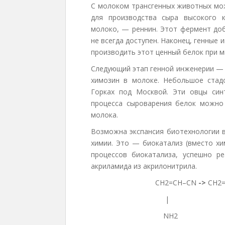
С молоком трансгенных животных мож
для производства сыра высокого 
молоко, — реннин. Этот фермент до
не всегда доступен. Наконец, генные
производить этот ценный белок при м
Следующий этап генной инженерии — 
химозин в молоке. Небольшое стад
Горках под Москвой. Эти овцы син
процесса сыроварения белок можно 
молока.
Возможна экспансия биотехнологии в
химии. Это — биокатализ (вместо хи
процессов биокатализа, успешно р
акриламида из акрилонитрила.
CH2=CH–CN
->
CH2=
|
NH2