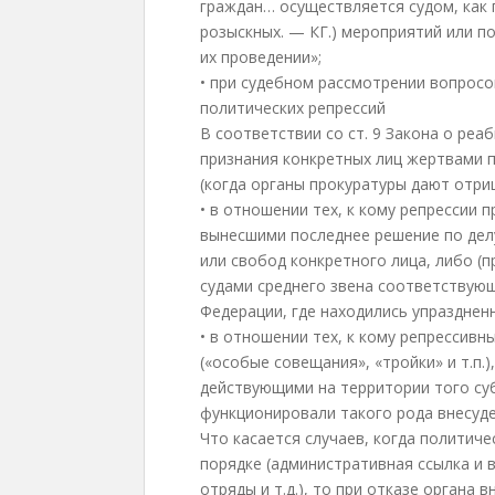
граждан… осуществляется судом, как 
розыскных. — КГ.) мероприятий или п
их проведении»;
• при судебном рассмотрении вопросо
политических репрессий
В соответствии со ст. 9 Закона о ре
признания конкретных лиц жертвами 
(когда органы прокуратуры дают отри
• в отношении тех, к кому репрессии 
вынесшими последнее решение по делу
или свобод конкретного лица, либо (п
судами среднего звена соответствую
Федерации, где находились упразднен
• в отношении тех, к кому репрессив
(«особые совещания», «тройки» и т.п.
действующими на территории того суб
функционировали такого рода внесуд
Что касается случаев, когда политич
порядке (административная ссылка и 
отряды и т.д.), то при отказе органа 