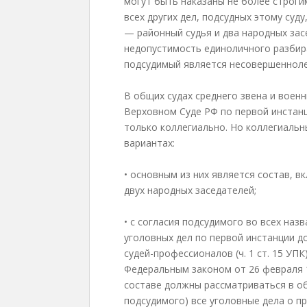
могут быть наказаны не более строги
всех других дел, подсудных этому су
— районный судья и два народных зас
недопустимость единоличного разбир
подсудимый является несовершеннол
В общих судах среднего звена и военн
Верховном Суде РФ по первой инстан
только коллегиально. Но коллегиальн
вариантах:
• основным из них является состав, 
двух народных заседателей;
• с согласия подсудимого во всех наз
уголовных дел по первой инстанции д
судей-профессионалов (ч. 1 ст. 15 УПК
Федеральным законом от 26 февраля 19
составе должны рассматриваться в об
подсудимого) все уголовные дела о п