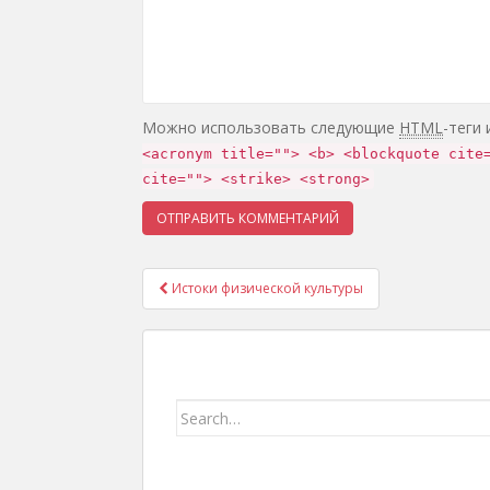
Можно использовать следующие
HTML
-теги
<acronym title=""> <b> <blockquote cite
cite=""> <strike> <strong>
Истоки физической культуры
Навигация записей
Search for: