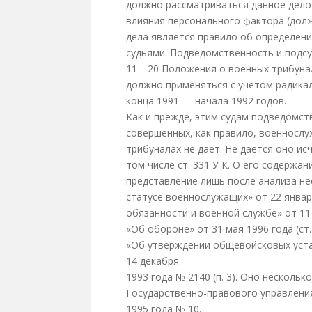
должно рассматриваться данное дело 
влияния персонального фактора (дол
дела является правило об определени
судьями. Подведомственность и подсу
11—20 Положения о военных трибунал
должно применяться с учетом радика
конца 1991 — начала 1992 годов.
Как и прежде, этим судам подведомст
совершенных, как правило, военносл
трибуналах не дает. Не дается оно ис
том числе ст. 331 У К. О его содержа
представление лишь после анализа не
статусе военнослужащих» от 22 января
обязанности и военной службе» от 11 
«Об обороне» от 31 мая 1996 года (ст.с
«Об утверждении общевойсковых уст
14 декабря
1993 года № 2140 (п. 3). Оно несколь
Государственно-правового управлени
1995 года № 10.