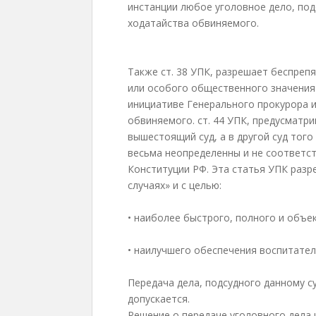
инстанции любое уголовное дело, под
ходатайства обвиняемого.
Также ст. 38 УПК, разрешает беспреп
или особого общественного значения 
инициативе Генерального прокурора и
обвиняемого. ст. 44 УПК, предусматр
вышестоящий суд, а в другой суд того
весьма неопределенны и не соответств
Конституции РФ. Эта статья УПК разр
случаях» и с целью:
• наиболее быстрого, полного и объе
• наилучшего обеспечения воспитател
Передача дела, подсудного данному с
допускается.
Решение о передаче уголовного дела и