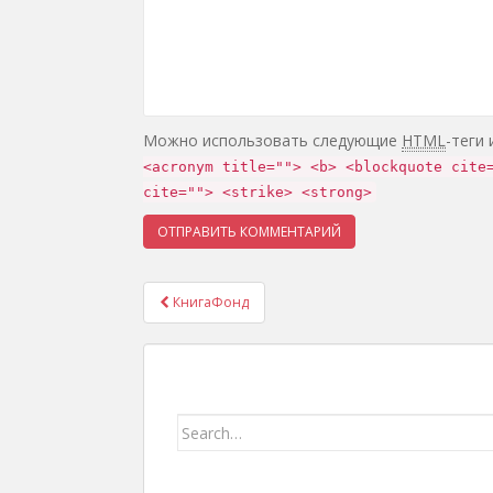
Можно использовать следующие
HTML
-теги
<acronym title=""> <b> <blockquote cite
cite=""> <strike> <strong>
КнигаФонд
Навигация записей
Search for: