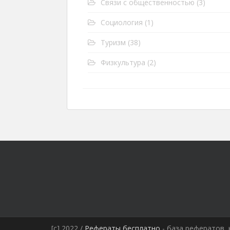
Связи с общественностью
(3)
Социология
(1)
Туризм
(38)
Физкультура
(2)
[c] 2022 /
Рефераты бесплатно
- база рефератов, 