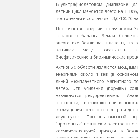
В ультрафиолетовом диапазоне (дли
летний цикл меняется всего на 1-10%
постоянным и составляет 3,6•10526 ва
Постоянство энергии, получаемой З
теплового баланса Земли. Солнечн
энергетике Земли как планеты, но
вспышек могут оказывать знач
биофизические и биохимические проце
Активные области являются мощным и
энергиями около 1 кэв (в основно
линий межпланетного магнитного п
ветер. Эти усиления (порывы) со
называются рекуррентными. Анал
плотности, возникают при вспышка
возмущения солнечного ветра и дост
двух суток. Протоны высокой эне
"протонных" вспышек и электроны с э
космических лучей, приходят к Земл
позже приходят те из них, которые