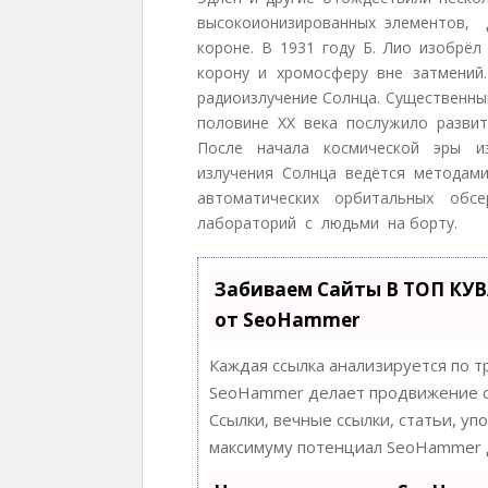
высокоионизированных элементов, 
короне. В 1931 году Б. Лио изобрё
корону и хромосферу вне затмени
радиоизлучение Солнца. Существенны
половине XX века послужило разви
После начала космической эры из
излучения Солнца ведётся методам
автоматических орбитальных обс
лабораторий с людьми на борту.
Забиваем Сайты В ТОП КУ
от SeoHammer
Каждая ссылка анализируется по т
SeoHammer делает продвижение с
Ссылки, вечные ссылки, статьи, уп
максимуму потенциал SeoHammer д