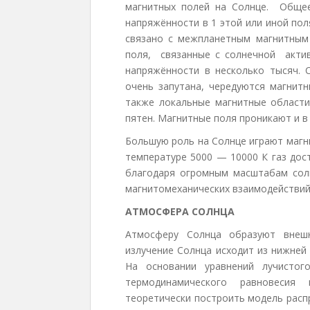
магнитных полей на Солнце. Общее
напряжённости в 1 этой или иной по
связано с межпланетным магнитным
поля, связанные с солнечной акти
напряжённости в несколько тысяч. 
очень запутана, чередуются магнит
также локальные магнитные области
пятен. Магнитные поля проникают и в
Большую роль на Солнце играют магн
температуре 5000 — 10000 К газ дос
благодаря огромным масштабам солн
магнитомеханических взаимодействий
АТМОСФЕРА СОЛНЦА
Атмосферу Солнца образуют внешн
излучение Солнца исходит из нижне
На основании уравнений лучистог
термодинамического равновеси
теоретически построить модель расп