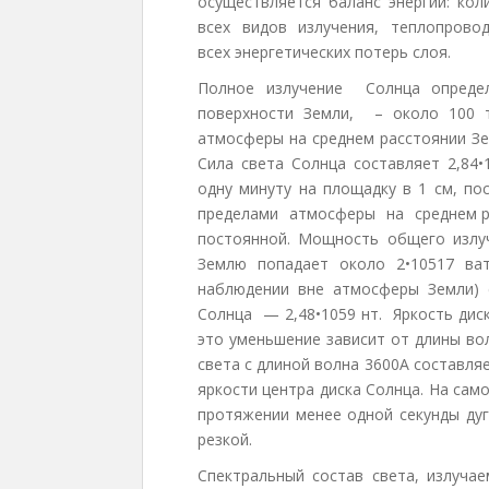
осуществляется баланс энергии: кол
всех видов излучения, теплопров
всех энергетических потерь слоя.
Полное излучение Солнца опреде
поверхности Земли, – около 100 т
атмосферы на среднем расстоянии Зе
Сила света Солнца составляет 2,84•
одну минуту на площадку в 1 см, по
пределами атмосферы на среднем ра
постоянной. Мощность общего излуч
Землю попадает около 2•10517 ва
наблюдении вне атмосферы Земли) с
Солнца — 2,48•1059 нт. Яркость дис
это уменьшение зависит от длины во
света с длиной волна 3600А составляе
яркости центра диска Солнца. На сам
протяжении менее одной секунды дуг
резкой.
Спектральный состав света, излучае