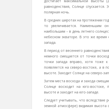
достигает максимальной высоты (2
равноденствия, Солнце спускается. 
полярная ночь.
В средних широтах на протяжении го
то увеличивается. Наименьшим он
наибольшим – в день летнего солнцес
небесном экваторе. В это же время 
запада.
В период от весеннего равноденстви
немного смещается от точки восхода
точки запада вправо, хотя тоже к
появляется на северо-востоке, а в 
высоте. Заходит Солнце на северо-зап
Затем места восхода и захода смещаю
Солнце восходит на юго-востоке, 
высоте и заходит на юго-западе.
Следует учитывать, что вследствие 
земной атмосфере) видимая высота с