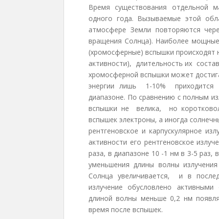
Время существования отдельной м
одного года. Вызываемые этой об
атмосфере Земли повторяются чер
вращения Солнца). Наиболее мощные
(хромосферные) вспышки происходят 
активности), длительность их состав
хромосферной вспышки может достига
энергии лишь 1-10% приходится н
диапазоне. По сравнению с полным и
вспышки не велика, но коротково
вспышек электроны, а иногда солнечн
рентгеновское и карпускулярное из
активности его рентгеновское излуч
раза, в диапазоне 10 -1 нм в 3-5 раз,
уменьшения длины волны излучения
Солнца увеличивается, и в послед
излучение обусловлено активными 
длиной волны меньше 0,2 нм появля
время после вспышек.