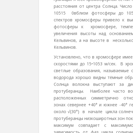
расстояния от центра Солнца. Число
10515 0вблизи фотосферы до 1059
спектров хромосферы привело к вы
фотосферы к хромосфере, темпе
увеличения высоты над основание
Кельвинов, а на высоте в несколь
Кельвинов.
Установлено, что в хромосфере име
скоростями до 15•1053 м/сек. В хр
светлые образования, называемые
водорода хорошо видны тёмные обра
Солнца волокна выступают за д
протуберанцы. Наиболее часто во
расположенных симметрично относ
зонах севернее +40° и южнее -40° 
около √(30°) в начале цикла солнечн
протуберанцы низкоширотных зон по
максимум совпадает с максимум
зависимость от фаз цикла солне