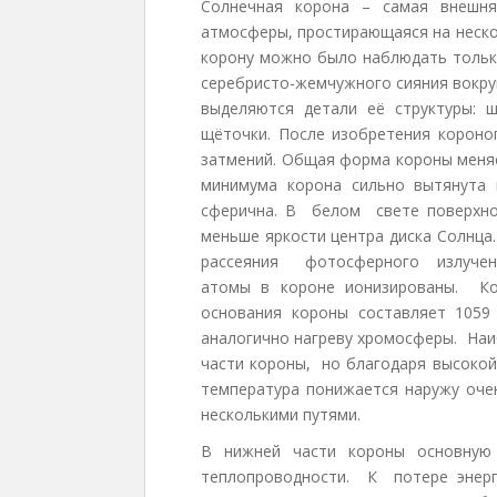
Солнечная корона – самая внешн
атмосферы, простирающаяся на нескол
корону можно было наблюдать толь
серебристо-жемчужного сияния вокру
выделяются детали её структуры: 
щёточки. После изобретения короно
затмений. Общая форма короны меняе
минимума корона сильно вытянута
сферична. В белом свете поверхно
меньше яркости центра диска Солнца.
рассеяния фотосферного излучени
атомы в короне ионизированы. Ко
основания короны составляет 1059
аналогично нагреву хромосферы. Наи
части короны, но благодаря высоко
температура понижается наружу очен
несколькими путями.
В нижней части короны основную 
теплопроводности. К потере энерг