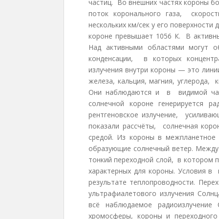
частиц. Во внешних частях короны б
поток коронального газа, скорос
нескольких км/сек у его поверхности 
короне превышает 1056 К. В активн
Над активными областями могут 
конденсации, в которых концентр
излучения внутри короны — это лини
железа, кальция, магния, углерода,
Они наблюдаются и в видимой час
солнечной короне генерируется р
рентгеновское излучение, усилива
показали рассчёты, солнечная кор
средой. Из короны в межпланетное 
образующие солнечный ветер. Межд
тонкий переходной слой, в котором 
характерных для короны. Условия в
результате теплопроводности. Пере
ультрафиалетового излучения Солнц
всё наблюдаемое радиоизлучени
хромосферы, короны и переходног