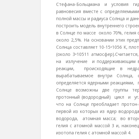
Стефана-Больцмана и условия гид
равновесия вместе с определяемыми
полной массы и радиуса Солнца и да
построить модель внутреннего строе
в Солнце по массе около 70%, гелия
около 2,5%. На основании этих пред
Солнца составляет 10-15•1056 К, плот
(около 3•10511 атмосфер).Считаетс
на излучение и поддерживающим в
реакции, происходящие в недр
вырабатываемое внутри Солнца, с
определяется ядерными реакциями, 
Солнце возможны две группы тер
протонный (водородный) цикл и угл
что на Солнце преобладает протон-
первой из которых из ядер водоро
водорода, атомная масса; во втор
гелия с атомной массой 3 и, наконе
изотопа гелия с атомной массой 4.