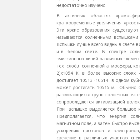
недостаточно изучено.
В активных областях хромосфе
кратковременные увеличения яркости
Эти яркие образования существуют 
называются солнечными вспышками
Вспышки лучше всего видны в свете в
и в белом свете. В спектре солн
эмиссионных линий различных элемен
тех слоёв солнечной атмосферы, ко
2)х1054 К, в более высоких слоя
достигает 10513 -10514 в одном куб
может достигать 10515 м. Обычно
развивающихся групп солнечных пяте
сопровождаются активизацией воло
При вспышке выделяется большое ко
Предполагается, что энергия сол
магнитном поле, а затем быстро высв
ускорению протонов и электронов
свечение в различных участках спе