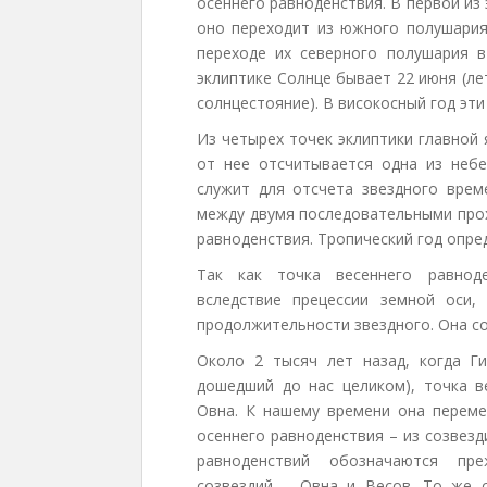
осеннего равноденствия. В первой из
оно переходит из южного полушария 
переходе их северного полушария 
эклиптике Солнце бывает 22 июня (лет
солнцестояние). В високосный год эти
Из четырех точек эклиптики главной
от нее отсчитывается одна из неб
служит для отсчета звездного врем
между двумя последовательными прох
равноденствия. Тропический год опре
Так как точка весеннего равнод
вследствие прецессии земной оси,
продолжительности звездного. Она со
Около 2 тысяч лет назад, когда Ги
дошедший до нас целиком), точка в
Овна. К нашему времени она перемес
осеннего равноденствия – из созвезд
равноденствий обозначаются пре
созвездий – Овна и Весов. То же с