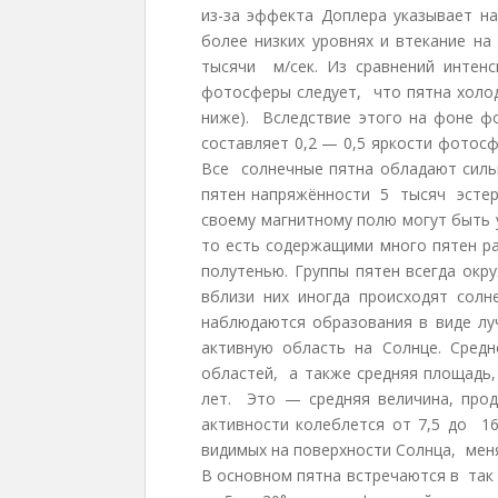
из-за эффекта Доплера указывает 
более низких уровнях и втекание на
тысячи м/сек. Из сравнений интенс
фотосферы следует, что пятна холод
ниже). Вследствие этого на фоне ф
составляет 0,2 — 0,5 яркости фотос
Все солнечные пятна обладают силь
пятен напряжённости 5 тысяч эстер
своему магнитному полю могут быть
то есть содержащими много пятен р
полутенью. Группы пятен всегда ок
вблизи них иногда происходят солн
наблюдаются образования в виде лу
активную область на Солнце. Сред
областей, а также средняя площадь,
лет. Это — средняя величина, про
активности колеблется от 7,5 до 
видимых на поверхности Солнца, меня
В основном пятна встречаются в так