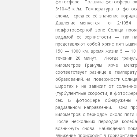
фотосфере. Толщина фотосферы око
3•104-5 кг/м. Температура в фотос
слоям, среднее её значение порядк
Давление меняется от 2•1054 
подфотосферной зоне Солнца проя
видимой её зернистости — так на
представляют собой яркие пятнышки
150 — 1000 км, время жизни 5 — 10
течении 20 минут. Иногда гранул
километров. Гранулы ярче меж
соответствует разнице в температ
образований, на поверхности Солнца
широтах и не зависит от солнечно
(турбулентные скорости) в фотосфер
сек. В фотосфере обнаружены кв
радиальном направлении. Они про
километров с периодом около пяти м
После нескольких периодов колеб
возникнуть снова. Наблюдения по
движение происходит в горизонтальн