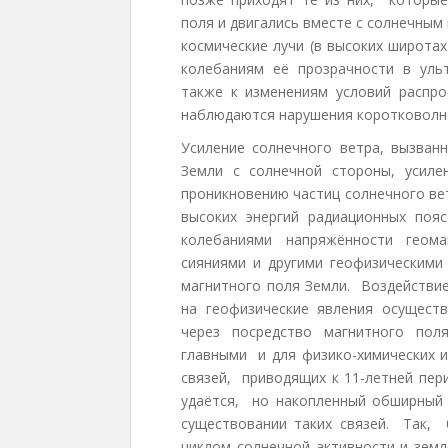
поля и двигались вместе с солнечны
космические лучи (в высоких широта
колебаниям её прозрачности в ул
также к изменениям условий распро
наблюдаются нарушения коротковолно
Усиление солнечного ветра, вызван
Земли с солнечной стороны, усиле
проникновению частиц солнечного ве
высоких энергий радиационных поя
колебаниями напряжённости геома
сияниями и другими геофизически
магнитного поля Земли. Воздействие
на геофизические явления осущест
через посредство магнитного пол
главными и для физико-химических и
связей, приводящих к 11-летней пе
удаётся, но накопленный обширный 
существовании таких связей. Так,
циклом солнечной активности и зем