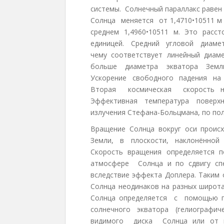
системы. Солнечный параллакс равен 8
Солнца меняется от 1,4710•10511 м (
среднем 1,4960•10511 м. Это расс
единицей. Средний угловой диаметр 
чему соответствует линейный диам
больше диаметра экватора Земли)
Ускорение свободного падения на 
Вторая космическая скорость на 
Эффективная температура поверхн
излучения Стефана-Больцмана, по пол
Вращение Солнца вокруг оси прои
Земли, в плоскости, наклонённой н
Скорость вращения определяется
атмосфере Солнца и по сдвигу спе
вследствие эффекта Доплера. Таким
Солнца неодинаков на разных широта
Солнца определяется с помощью г
солнечного экватора (гелиографи
видимого диска Солнца или от не