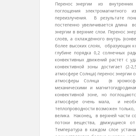
Перенос энергии из внутренних 
поглощения электромагнитного из
переизлучения. В результате пон
постепенно увеличивается длина 
энергии в верхние слои. Перенос эн
слоёв, а охлаждённого внутрь (конв
более высоких слоях, образующих ко
глубине порядка 0,2 солнечных ра
конвективных движений растёт с у
конвективной зоны достигает (2-2
атмосфере Солнца) перенос энергии о
атмосферы Солнца (в хромосфе
механическими и магнитогидродин
конвективной зоне, но поглощают
атмосфере очень мала, и необх
теплопроводности возможен только, 
велика. Наконец, в верхней части 
потоки вещества, движущиеся от
Температура в каждом слое устана