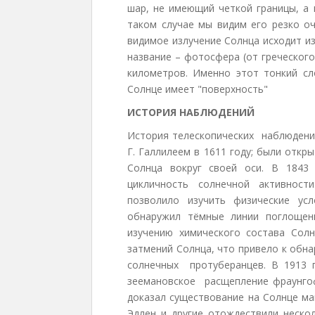
шар, не имеющий четкой границы, а 
таком случае мы видим его резко оч
видимое излучение Солнца исходит и
название – фотосфера (от греческого
километров. Именно этот тонкий сл
Солнце имеет "поверхность"
ИСТОРИЯ НАБЛЮДЕНИЙ
История телескопических наблюдени
Г. Галлилеем в 1611 году; были отк
Солнца вокруг своей оси. В 1843
цикличность солнечной активност
позволило изучить физические ус
обнаружил тёмные линии поглощен
изучению химического состава Солн
затмений Солнца, что привело к об
солнечных протуберанцев. В 1913 
зеемановское расщепление фраунго
доказал существование на Солнце ма
Эдлен и другие отождествили неско