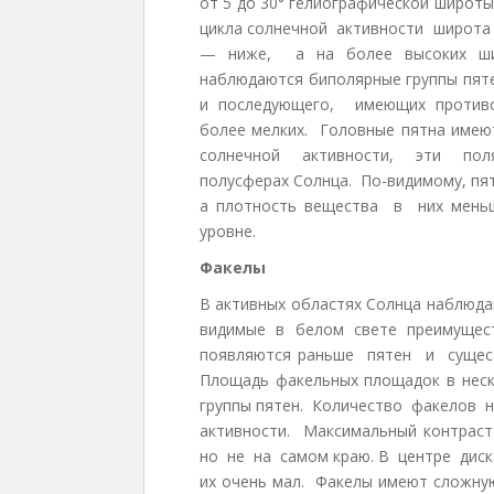
от 5 до 30° гелиографической широт
цикла солнечной активности широта 
— ниже, а на более высоких шир
наблюдаются биполярные группы пяте
и последующего, имеющих противо
более мелких. Головные пятна имеют
солнечной активности, эти поля
полусферах Солнца. По-видимому, пя
а плотность вещества в них мень
уровне.
Факелы
В активных областях Солнца наблюд
видимые в белом свете преимуществ
появляются раньше пятен и сущест
Площадь факельных площадок в нес
группы пятен. Количество факелов н
активности. Максимальный контраст
но не на самом краю. В центре диск
их очень мал. Факелы имеют сложную