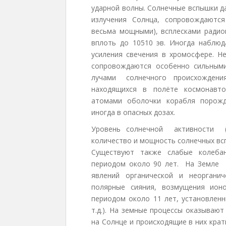
ударной волны. Солнечные вспышки д
излучения Солнца, сопровождаются
весьма мощными), всплесками радио
вплоть до 10510 эв. Иногда наблюд
усиления свечения в хромосфере. Н
сопровождаются особенно сильным
лучами солнечного происхождения
находящихся в полёте космонавтов
атомами оболочки корабля порожд
иногда в опасных дозах.
Уровень солнечной активности (ч
количество и мощность солнечных всп
Существуют также слабые колебан
периодом около 90 лет. На Земле 
явлений органической и неоргани
полярные сияния, возмущения ион
периодом около 11 лет, установлен
т.д.). На земные процессы оказываю
на Солнце и происходящие в них кра