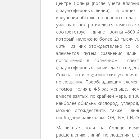
центре Солнца (после учёта влия
фраунгоферовых линий), в общих ч
излучении абсолютно чёрного тела с
участках спектра имеются заметные 
соответствует длине волны 4600 А
который наложено более 20 тысяч л
60% из них отождествлено со сп
элементов путём сравнения длин
поглощения в солнечном спект
фраунгоферовых линий даёт сведен
Солнца, но и о физических условиях
поглощения. Преобладающим элеме
атомов гелия в 4-5 раз меньше, чем
вместе взятых, по крайней мере, в 1
наиболее обильны кислород, углерод,
можно отождествить также лин
свободным радикалам: OH, NH, CH, CO
Магнитные поля на Солнце изме
расщеплению линий поглощения в 