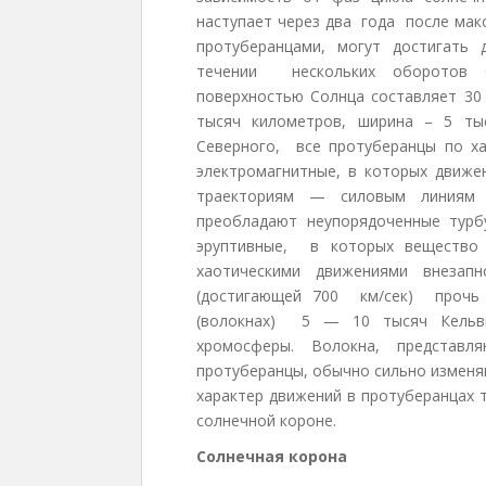
наступает через два года после ма
протуберанцами, могут достигать
течении нескольких оборотов С
поверхностью Солнца составляет 3
тысяч километров, ширина – 5 тыс
Северного, все протуберанцы по х
электромагнитные, в которых движе
траекториям — силовым линиям 
преобладают неупорядоченные турбул
эруптивные, в которых вещество 
хаотическими движениями внезап
(достигающей 700 км/сек) проч
(волокнах) 5 — 10 тысяч Кельви
хромосферы. Волокна, представ
протуберанцы, обычно сильно изменя
характер движений в протуберанцах 
солнечной короне.
C
олнечная корона