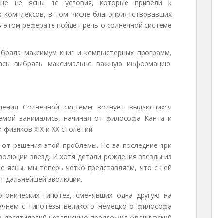
ще не ясны те условия, которые привели к
 комплексов, в том числе благоприятствовавших
В этом реферате пойдет речь о солнечной системе
ыбрала максимум книг и компьютерных программ,
ась выбрать максимально важную информацию.
дения Солнечной системы волнует выдающихся
емой занимались, начиная от философа Канта и
 физиков XIX и XX столетий.
 от решения этой проблемы. Но за последние три
волюции звезд. И хотя детали рождения звезды из
е ясны, мы теперь четко представляем, что с ней
т дальнейшей эволюции.
гонических гипотез, сменявших одна другую на
начнем с гипотезы великого немецкого философа
ко десятилетий независимо предложил французский