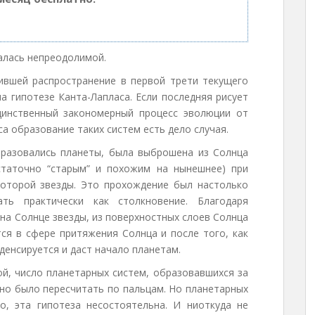
алась непреодолимой.
ившей распространение в первой трети текущего
 гипотезе Канта-Лапласа. Если последняя рисует
динственный закономерный процесс эволюции от
са образование таких систем есть дело случая.
бразовались планеты, была выброшена из Солнца
статочно “старым” и похожим на нынешнее) при
которой звезды. Это прохождение был настолько
ть практически как столкновение. Благодаря
на Солнце звезды, из поверхностных слоев Солнца
тся в сфере притяжения Солнца и после того, как
денсируется и даст начало планетам.
й, число планетарных систем, образовавшихся за
но было пересчитать по пальцам. Но планетарных
о, эта гипотеза несостоятельна. И ниоткуда не