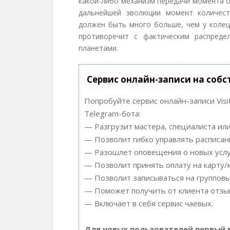
какой-либо механизм передачи момента от
дальнейшей эволюции момент количест
должен быть много больше, чем у колец
противоречит с фактическим распреде
планетами.
Сервис онлайн-записи на собс
Попробуйте сервис онлайн-записи Visi
Telegram-бота:
— Разгрузит мастера, специалиста ил
— Позволит гибко управлять расписани
— Разошлет оповещения о новых услуг
— Позволит принять оплату на карту/
— Позволит записываться на группов
— Поможет получить от клиента отзыв
— Включает в себя сервис чаевых.
Для новых пользователей первый 