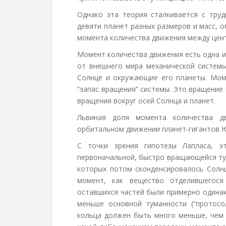
Однако эта теория сталкивается с тру
девяти планет разных размеров и масс, 
момента количества движения между цен
Момент количества движения есть одна и
от внешнего мира механической систем
Солнце и окружающие его планеты. Мом
“запас вращения” системы. Это вращение
вращения вокруг осей Солнца и планет.
Львиная доля момента количества д
орбитальном движении планет-гигантов Ю
С точки зрения гипотезы Лапласа, э
первоначальной, быстро вращающейся тум
которых потом сконденсировалось Солнц
момент, как вещество отделившегося
оставшихся частей были примерно одинак
меньше основной туманности (“протосо
кольца должен быть много меньше, чем у