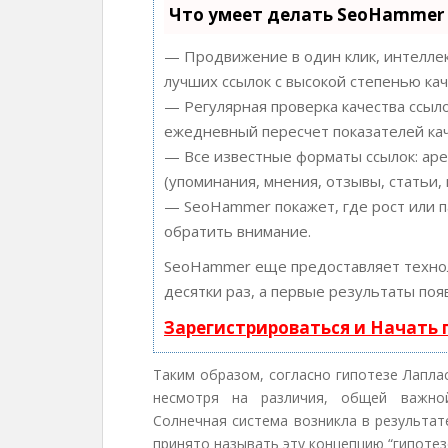
Что умеет делать SeoHammer
— Продвижение в один клик, интеллек
лучших ссылок с высокой степенью кач
— Регулярная проверка качества ссыло
ежедневный пересчет показателей кач
— Все известные форматы ссылок: аре
(упоминания, мнения, отзывы, статьи, 
— SeoHammer покажет, где рост или п
обратить внимание.
SeoHammer еще предоставляет техн
десятки раз, а первые результаты поя
Зарегистрироваться и Начать
Таким образом, согласно гипотезе Лапла
несмотря на различия, общей важной
Солнечная система возникла в результат
принято называть эту концепцию “гипотез