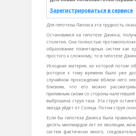
Зарегистрироваться в сервисе
Для гипотезы Лапласа эта трудность оказ
Остановимся на гипотезе Джинса, получ
столетия. Она полностью противоположна
образование планетарных систем как е
простого к сложному, то в гипотезе Джин
Исходная материя, из которой потом о
(которое к тому времени было уже до
случайном прохождении вблизи него не
близким, что его можно рассматрива
приливным силам со стороны налетевшей 
выброшена струя газа. Эта струя остане
звезда уйдет от Солнца. Потом струя скон
Если бы гипотеза Джинса была правильно
десять миллиардов лет ее эволюции, мож
систем фактически много, следовательн