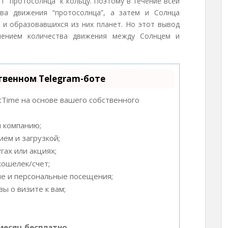
 “протосолнца” к кольцу. Поэтому в течение всей
ва движения “протосолнца”, а затем и Солнца
 и образовавшихся из них планет. Но этот вывод
лением количества движения между Солнцем и
твенном Telegram-боте
tTime на основе вашего собственного
и компанию;
ем и загрузкой;
ах или акциях;
кошелек/счет;
ые и персональные посещения;
ы о визите к вам;
месяц бесплатно.