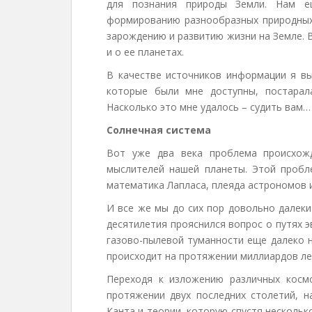
для познания природы Земли. Нам е
формированию разнообразных природных
зарождению и развитию жизни на Земле. 
и о ее планетах.
В качестве источников информации я в
которые были мне доступны, постарал
Насколько это мне удалось – судить вам…
Солнечная система
Вот уже два века проблема происхож
мыслителей нашей планеты. Этой пробл
математика Лапласа, плеяда астрономов и
И все же мы до сих пор довольно далеки
десятилетия прояснился вопрос о путях э
газово-пылевой туманности еще далеко н
происходит на протяжении миллиардов ле
Переходя к изложению различных космо
протяжении двух последних столетий, 
Канта и теории, которую спустя несколь