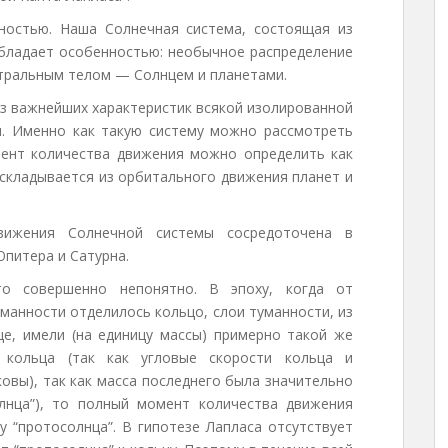
дностью. Наша Солнечная система, состоящая из
обладает особенностью: необычное распределение
тральным телом — Солнцем и планетами.
з важнейших характеристик всякой изолированной
ы. Именно как такую систему можно рассмотреть
ент количества движения можно определить как
 складывается из орбитального движения планет и
вижения Солнечной системы сосредоточена в
питера и Сатурна.
то совершенно непонятно. В эпоху, когда от
анности отделилось кольцо, слои туманности, из
е, имели (на единицу массы) примерно такой же
 кольца (так как угловые скорости кольца и
овы), так как масса последнего была значительно
лнца”), то полный момент количества движения
 “протосолнца”. В гипотезе Лапласа отсутствует