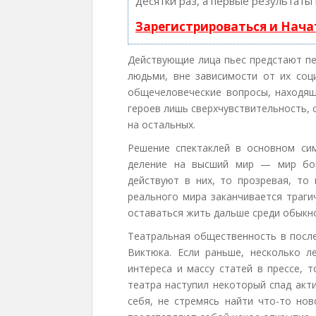
десятки раз, а первые результаты
Зарегистрироваться и Нач
Действующие лица пьес предстают п
людьми, вне зависимости от их соц
общечеловеческие вопросы, находящ
героев лишь сверхчувствительность,
на остальных.
Решение спектаклей в основном си
деление на высший мир — мир бог
действуют в них, то прозревая, то
реального мира заканчивается траги
оставаться жить дальше среди обыкн
Театральная общественность в посл
Виктюка. Если раньше, несколько л
интереса и массу статей в прессе, 
театра наступил некоторый спад акт
себя, не стремясь найти что-то нов