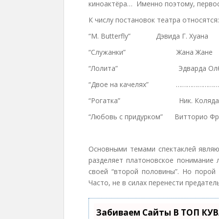
киноактёра… Именно поэтому, первос
К числу постановок театра относятся:
“M. Butterfly” Дэвида Г. Хуана
“Служанки” Жана Жане
“Лолита” Эдварда Ол
“Двое на качелях” …………………
“Рогатка” Ник. Коляда
“Любовь с придурком” Витторио Фр
Основными темами спектаклей являю
разделяет платоновское понимание 
своей “второй половины”. Но порой 
Часто, не в силах перенести предател
Забиваем Сайты В ТОП КУ