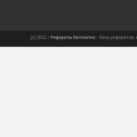
[c] 2022 /
Рефераты бесплатно
- база рефератов, 