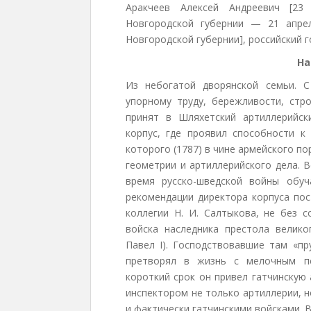
Аракчеев Алексей Андреевич [23 
Новгородской губернии — 21 апрел
Новгородской губернии], российский г
На
Из небогатой дворянской семьи. С
упорному труду, бережливости, стр
принят в Шляхетский артиллерийск
корпус, где проявил способности к
которого (1787) в чине армейского п
геометрии и артиллерийского дела. 
время русско-шведской войны обуч
рекомендации директора корпуса по
коллегии Н. И. Салтыкова, не без с
войска наследника престола велик
Павел I). Господствовавшие там «пр
претворял в жизнь с мелочным пе
короткий срок он привел гатчинскую
инспектором не только артиллерии, н
и фактически гатчинскими войсками. В