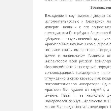
Возвышени
Вхождение в круг «малого двора» ст
исполнительностью и безмерной ли
доверие Павла и с его воцарение
комендантом Петербурга. Аракчееву 
губернии — единственный дар, прин
Аракчеев был назначен командиром л
во главе свиты императора с опред
армии и начальником Главного ш
инспектором всей русской артиллер
боеспособности и наведению порядка 
сопровождалось насаждением пало
отчужденно и свою карьеру (как позд
покровительством императора. Одна
Аракчеев был удален от службы, а 
имение. Павел I, за несколько д
намеревался вернуть Аракчеева в П
могло бы предотвратить переворот 1