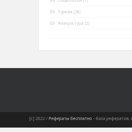
Социология
(1)
Туризм
(38)
Физкультура
(2)
[c] 2022 /
Рефераты бесплатно
- база рефератов, 