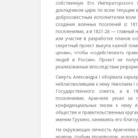
собственную Его Императорского 
докладчиком царю по всем текущим в
добросовестным исполнителем воли ц
создание военных поселений (с 1
поселениями, а в 1821-26 — главный 
или участие в разработке планов ос
секретный проект выкупа казной по
ценам», чтобы «содействовать прав
людей в России». Проект не получ
реализованные впоследствии реформо
Смерть Александра I оборвала карье
неблаговолившим к нему Николаем I 
Государственного совета, а в 1
поселениями. Аракчеев уехал за 
конфиденциальных писем к нему А
обществе и правительственных круга
имении Грузино, занимаясь его благо
На окружающих личность Аракчеева 
нравом, грубым произволом, холопск