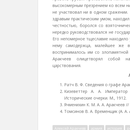
высокомерным презрением ко всем н
не участвовал ни в одном сражении.
здравым практическим умом, находил
честностью, боролся со взяточниче
нередко руководствовался не госуда
Его непомерное тщеславие находило 
нему самодержца, малейшее же в
воспринималось им со злопамятной 
Аракчеев олицетворял собой на
царствования.
Ратч В. Ф. Сведения о графе Арак
Кизеветтер А. А. Император 
Исторические очерки. М., 1912.
Ячменихин К. М. А. А. Аракчеев /
Томсинов В. А. Временщик (А. А. 
Алексей Аракчевв
армия
история
р