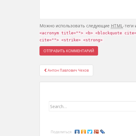
Можно использовать следующие
HTML
-теги
<acronym title=""> <b> <blockquote cite
cite=""> <strike> <strong>
Антон Павлович Чехов
Навигация записей
Search for:
Поделиться