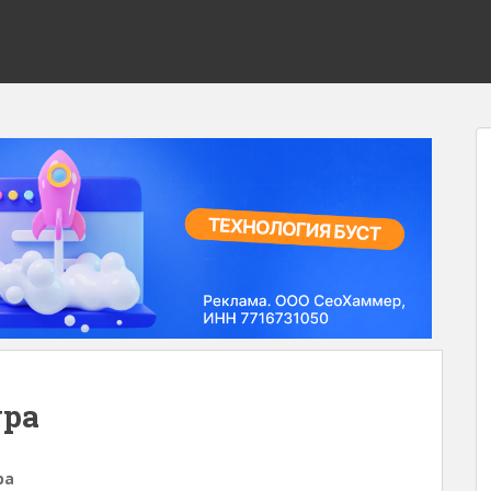
ура
ра