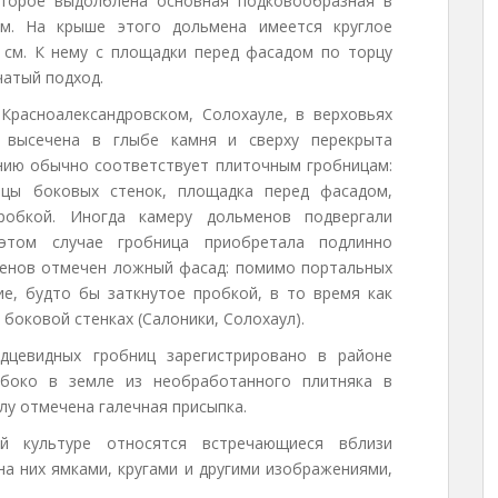
оторое выдолблена основная подковообразная в
м. На крыше этого дольмена имеется круглое
 см. К нему с площадки перед фасадом по торцу
чатый подход.
расноалександровском, Солохауле, в верховьях
 высечена в глыбе камня и сверху перекрыта
нию обычно соответствует плиточным гробницам:
цы боковых стенок, площадка перед фасадом,
робкой. Иногда камеру дольменов подвергали
том случае гробница приобретала подлинно
менов отмечен ложный фасад: помимо портальных
е, будто бы заткнутое пробкой, в то время как
 боковой стенках (Салоники, Солохаул).
дцевидных гробниц зарегистрировано в районе
боко в земле из необработанного плитняка в
олу отмечена галечная присыпка.
й культуре относятся встречающиеся вблизи
а них ямками, кругами и другими изображениями,