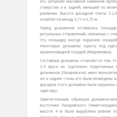
его затыкали массивной каменной проб
отверстие и в задней, меньшей по вели
различны. Высота фасадной плиты 2-2,
колеблется между 0,11 и 0,75 м.
Перед дольменом оставалась площадка
ритуальных отправлений, связанных с оч
Эту площадку иногда окружали оградой
Некоторые дольмены скрыты под кург
кромлеховидной оградой (Медовеевка).
Составные дольмены отличаются тем, чт
2-3 яруса из тщательно подогнанных 
дольменов (Лазаревское) имел монолит
же и задняя стены его были возведены и
фасадом этого дольмена была окружена 
один ярус.
Замечательным образцом дольмена-мон
восточнее Лазаревского (Чемитоквадж
высоте 4 м была вырублена ровная пл