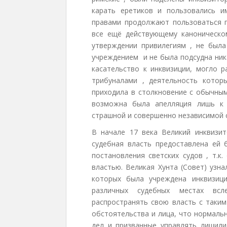
карать еретиков и пользовались и
правами продолжают пользоваться п
все ещё действующему каноническом
утверждении привилегиям , не была
учреждением и не была подсудна ника
касательство к инквизиции, могло 
трибуналами , деятельность котор
приходила в столкновение с обычным
возможна была апелляция лишь к 
страшной и совершенно независимой с
В начале 17 века Великий инквизи
судебная власть предоставлена ей 
постановления светских судов , т.к
властью. Великая Хунта (Совет) узн
которых была учреждена инквизиц
различных судебных местах всл
распространять свою власть с таким
обстоятельства и лица, что нормаль
дел и призванные управлять лишили