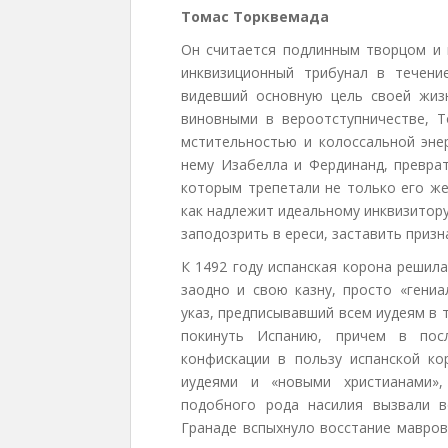
Томас Торквемада
Он считается подлинным творцом и 
инквизиционный трибунал в течени
видевший основную цель своей жиз
виновными в вероотступничестве, Т
мстительностью и колоссальной энер
нему Изабелла и Фердинанд, преврат
которым трепетали не только его же
как надлежит идеальному инквизитор
заподозрить в ереси, заставить призн
К 1492 году испанская корона решил
заодно и свою казну, просто «гени
указ, предписывавший всем иудеям в 
покинуть Испанию, причем в пос
конфискации в пользу испанской ко
иудеями и «новыми христианами»,
подобного рода насилия вызвали 
Гранаде вспыхнуло восстание мавров