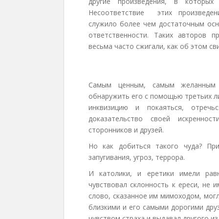
другие произведения, в которых
Несоответствие этих произведени
служило более чем достаточным осн
ответственности. Таких авторов п
весьма часто сжигали, как об эт
Самым ценным, самым желанным 
обнаружить его с помощью третьих ли
инквизицию и покаяться, отреч
доказательство своей искреннос
сторонников и друзей.
Но как добиться такого чуда? Пр
запугивания, угроз, террора.
И католики, и еретики имели рав
чувствовал склонность к ереси, не 
слово, сказанное им мимоходом, мог
близкими и его самыми дорогими дру
чувством страха и выдавал другого и