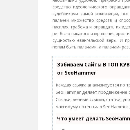
необычайно удобное, прекрасно пр
средство идеологического оправдани
судебниками самой инквизиции, вся
палачей множество средств и спос
насилия, грабежа и оправдать их иде
не было никакого извращения христиа
сущностью евангельской веры. И п
попам быть палачами, а палачам- разы
Забиваем Сайты В ТОП КУ
от SeoHammer
Каждая ссылка анализируется по т
SeoHammer делает продвижение с
Ссылки, вечные ссылки, статьи, уп
максимуму потенциал SeoHammer д
Что умеет делать SeoHam