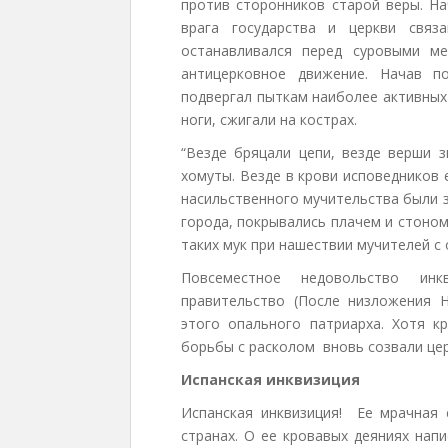
против сторонников старой веры. На
врага государства и церкви связ
останавливался перед суровыми м
антицерковное движение. Начав п
подвергал пыткам наиболее активных 
ноги, сжигали на кострах.
“Везде бряцали цепи, везде верши 
хомуты. Везде в крови исповедников
насильственного мучительства были з
города, покрывались плачем и стоном
таких мук при нашествии мучителей с 
Повсеместное недовольство инк
правительство (После низложения Н
этого опального патриарха. Хотя к
борьбы с расколом вновь созвали це
Испанская инквизиция
Испанская инквизиция! Ее мрачная 
странах. О ее кровавых деяниях напи