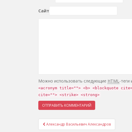
Сайт
Можно использовать следующие
HTML
-теги
<acronym title=""> <b> <blockquote cite
cite=""> <strike> <strong>
Александр Васильевич Александров
Навигация записей