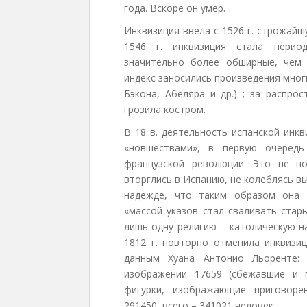
года. Вскоре он умер.
Инквизиция ввела с 1526 г. строжайш
1546 г. инквизиция стала период
значительно более обширные, чем 
индекс заносились произведения мног
Бэкона, Абеляра и др.) ; за распро
грозила костром.
В 18 в. деятельность испанской инк
«новшествами», в первую очередь
французской революции. Это не по
вторглись в Испанию, не колеблясь в
надежде, что таким образом она 
«массой указов стал сваливать стар
лишь одну религию – католическую н
1812 г. повторно отменила инквизи
данным Хуана Антонио Льоренте:
изображении 17659 (сбежавшие и 
фигурки, изображающие приговоре
291450, всего – 341021 человек.