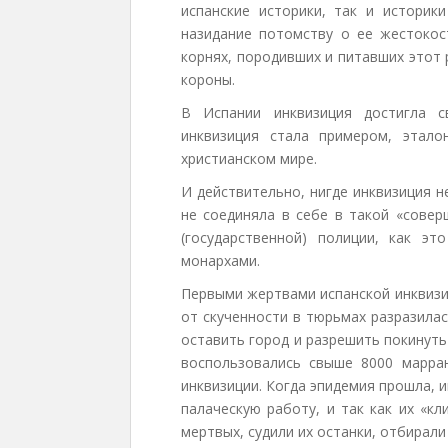
испанские историки, так и историки
назидание потомству о ее жестокос
корнях, породивших и питавших этот 
короны.
В Испании инквизиция достигла с
инквизиция стала примером, этал
христианском мире.
И действительно, нигде инквизиция 
не соединяла в себе в такой «сове
(государственной) полиции, как э
монархами.
Первыми жертвами испанской инквизи
от скученности в тюрьмах разразил
оставить город и разрешить покинуть
воспользовались свыше 8000 марра
инквизиции. Когда эпидемия прошла, 
палаческую работу, и так как их «к
мертвых, судили их останки, отбирал