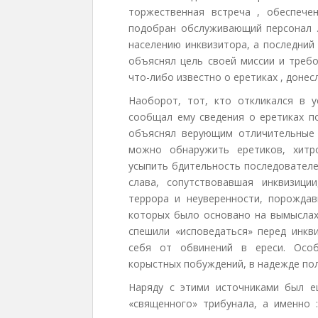
торжественная встреча , обеспече
подобран обслуживающий персонал .
населению инквизитора, а последний
объяснял цель своей миссии и требо
что-либо известно о еретиках , донес
Наоборот, тот, кто откликался в 
сообщал ему сведения о еретиках п
объяснял верующим отличительные 
можно обнаружить еретиков, хитр
усыпить бдительность последователе
слава, сопутствовавшая инквизици
террора и неуверенности, порожда
которых было основано на вымыслах
спешили «исповедаться» перед инкв
себя от обвинений в ереси. Особ
корыстных побуждений, в надежде по
Наряду с этими источниками был е
«священного» трибунала, а именно 