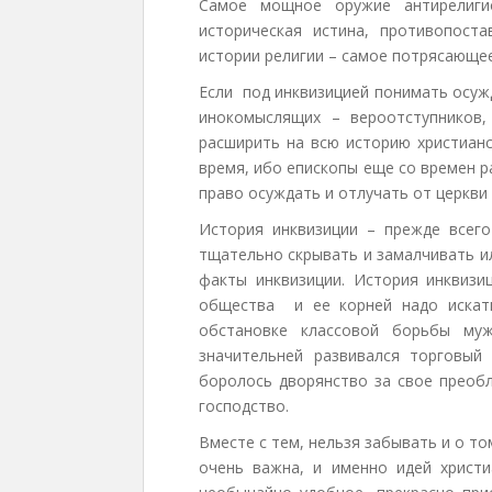
Самое мощное оружие антирелигио
историческая истина, противопост
истории религии – самое потрясающе
Если под инквизицией понимать осуж
инокомыслящих – вероотступников,
расширить на всю историю христианс
время, ибо епископы еще со времен р
право осуждать и отлучать от церкви
История инквизиции – прежде всего
тщательно скрывать и замалчивать и
факты инквизиции. История инквизи
общества и ее корней надо искать
обстановке классовой борьбы муж
значительней развивался торговый
боролось дворянство за свое преоб
господство.
Вместе с тем, нельзя забывать и о то
очень важна, и именно идей христи