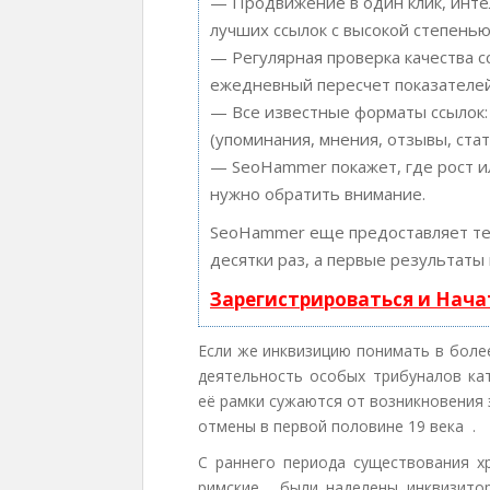
— Продвижение в один клик, инте
лучших ссылок с высокой степенью
— Регулярная проверка качества с
ежедневный пересчет показателей
— Все известные форматы ссылок:
(упоминания, мнения, отзывы, стат
— SeoHammer покажет, где рост ил
нужно обратить внимание.
SeoHammer еще предоставляет т
десятки раз, а первые результаты
Зарегистрироваться и Нач
Если же инквизицию понимать в боле
деятельность особых трибуналов кат
её рамки сужаются от возникновения 
отмены в первой половине 19 века .
С раннего периода существования хр
римские , были наделены инквизито