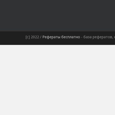
[c] 2022 /
Рефераты бесплатно
- база рефератов, 