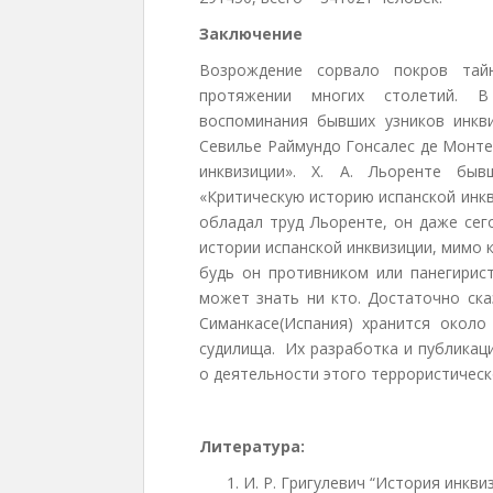
Заключение
Возрождение сорвало покров тайн
протяжении многих столетий. В
воспоминания бывших узников инкви
Севилье Раймундо Гонсалес де Монте
инквизиции». Х. А. Льоренте быв
«Критическую историю испанской инкв
обладал труд Льоренте, он даже сег
истории испанской инквизиции, мимо 
будь он противником или панегирис
может знать ни кто. Достаточно ска
Симанкасе(Испания) хранится около
судилища. Их разработка и публикац
о деятельности этого террористическ
Литература:
И. Р. Григулевич “История инквизи