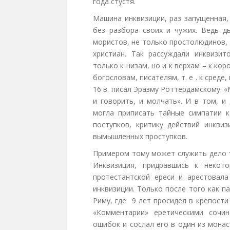
года стустя.
Машина инквизиции, раз запущенная,
без разбора своих и чужих. Ведь д
мористов, не только простолюдинов,
христиан. Так рассуждали инквизи
только к низам, но и к верхам – к ко
богословам, писателям, т. е . к среде
16 в. писал Эразму Роттердамскому: 
и говорить, и молчать». И в том, и
могла приписать тайные симпатии к
поступков, критику действий инквиз
вымышленных проступков.
Примером тому может служить дело т
Инквизиция, придравшись к неко
протестантской ереси и арестовала
инквизиции. Только после того как 
Риму, где 9 лет просидел в крепости 
«Комментарии» еретическими сочин
ошибок и сослал его в один из мона