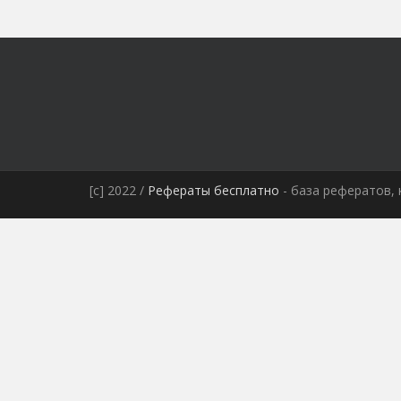
[c] 2022 /
Рефераты бесплатно
- база рефератов, 