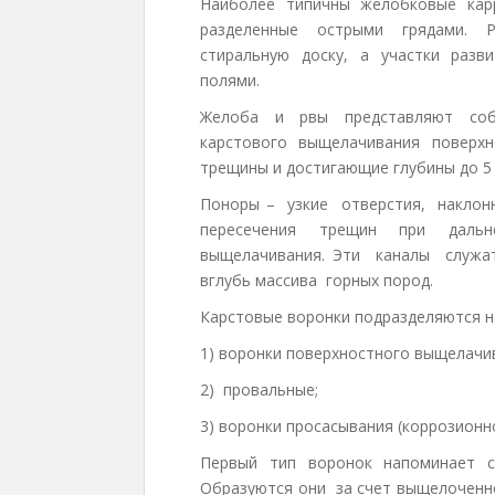
Наиболее типичны желобковые кар
разделенные острыми грядами. 
стиральную доску, а участки разви
полями.
Желоба и рвы представляют соб
карстового выщелачивания поверхн
трещины и достигающие глубины до 5 
Поноры – узкие отверстия, накло
пересечения трещин при дальн
выщелачивания. Эти каналы служа
вглубь массива горных пород.
Карстовые воронки подразделяются н
1) воронки поверхностного выщелачи
2) провальные;
3) воронки просасывания (коррозионн
Первый тип воронок напоминает с
Образуются они за счет выщелоченно