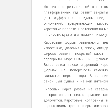
До сих пор речь шла об открытом
платформенных, где развит закрытый
(лат. «суффозио» – подкапывание)
отложений, перекрывающих карсто
карстовые полости. Постепенно на м
– полости, куда эти отложения и могу
Карстовые формы развиваются вез
известняки, доломиты, гипсы, ангид
широко развит покрытый карст, т
перекрыты моренными и флювио
Встречается также и древний кар
формах на поверхности каменно
глинистая верхняя юра. В течени
район был сушей, и на ней интенсив
Гипсовый карст развит на северн
распространены нижнепермские 
доломитов. Карстовые котловины 
первых километров. Пещеры гипсовог