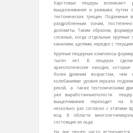
Карстовые пещеры возникают р
выщелачивания и размыва; путем 
тектонических трещин. Подземные 
раздробленным зонам, постепенн
доломиты. Таким образом, формиру
сложные, когда отдельные крупные 
каналами, щелями, нередко с текущим
Крупные пещерные комплексы формир
тысяч лет. В пещерах сделан
археологические находки, которы
более древним возрастом, чем
колебаниями уровня зеркала подзе
рекой, а также тектоническими дви
уже выработанныеполости пещ
выщелчивания переходит на бол
несколько раз согласно с этапами
вод. В области многолетнемерзл
состоящие из льда.
На дне пещер часто встречаются к