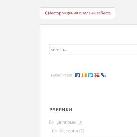
Месторождения и залежи асбеста
Навигация записей
Search for:
Поделиться
РУБРИКИ
Дипломы
(3)
История
(2)