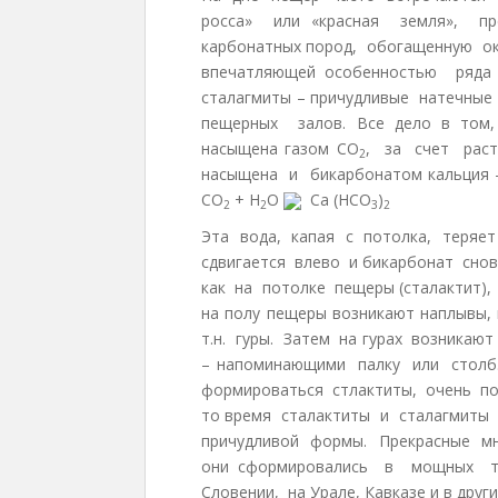
росса» или «красная земля», п
карбонатных пород, обогащенную о
впечатляющей особенностью ряд
сталагмиты – причудливые натечны
пещерных залов. Все дело в том,
насыщена газом СО
, за счет рас
2
насыщена и бикарбонатом кальция 
СО
+ Н
О
Са (НСО
)
2
2
3
2
Эта вода, капая с потолка, теряет
сдвигается влево и бикарбонат сно
как на потолке пещеры (сталактит),
на полу пещеры возникают наплывы
т.н. гуры. Затем на гурах возникаю
– напоминающими палку или стол
формироваться стлактиты, очень по
то время сталактиты и сталагмиты
причудливой формы. Прекрасные м
они сформировались в мощных т
Словении, на Урале, Кавказе и в други