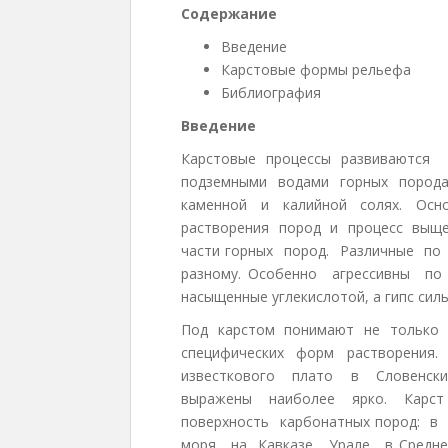
Содержание
Введение
Карстовые формы рельефа
Библиография
Введение
Карстовые процессы развиваются 
подземными водами горных породах:
каменной и калийной солях. Осно
растворения пород и процесс выще
части горных пород. Различные п
разному. Особенно агрессивны 
насыщенные углекислотой, а гипс сил
Под карстом понимают не только п
специфических форм растворения
известкового плато в Словенс
выражены наиболее ярко. Карс
поверхность карбонатных пород: 
моря, на Кавказе, Урале, в Средн