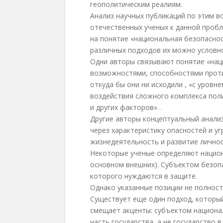
геополитическим реалиям.
Анализ научных публикаций по этим в
отечественных ученых к данной пробл
на понятие «национальная безопаснос
различных подходов их можно условно
Одни авторы связывают понятие «нац
возможностями, способностями прот
откуда бы они ни исходили , «с уров
воздействия сложного комплекса поли
и других факторов» .
Другие авторы концептуальный анали
через характеристику опасностей и у
жизнедеятельность и развитие личнос
Некоторые ученые определяют национа
основном внешних). Субъектом безопа
которого нуждаются в защите.
Однако указанные позиции не полнос
Существует еще один подход, которы
смещает акценты: субъектом национа
часть государства, а не государство