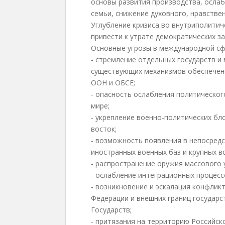
основы развития производства, осла
семьи, снижение духовного, нравстве
Углубление кризиса во внутриполитич
привести к утрате демократических з
Основные угрозы в международной с
- стремление отдельных государств 
существующих механизмов обеспечен
ООН и ОБСЕ;
- опасность ослабления политическог
мире;
- укрепление военно-политических бл
восток;
- возможность появления в непосредс
иностранных военных баз и крупных в
- распространение оружия массового 
- ослабление интеграционных процес
- возникновение и эскалация конфлик
Федерации и внешних границ государ
Государств;
- притязания на территорию Российск