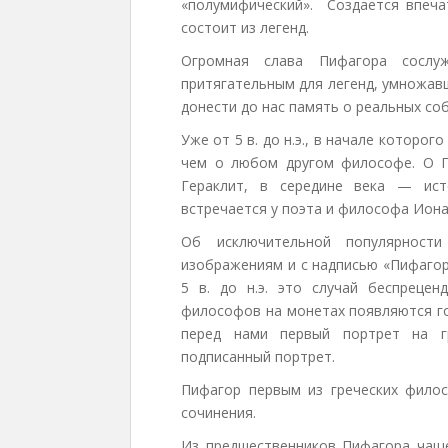
«полумифический». Создается впеча
состоит из легенд.
Огромная слава Пифагора сослу
притягательным для легенд, умножавш
донести до нас память о реальных со
Уже от 5 в. до н.э., в начале которо
чем о любом другом философе. О П
Гераклит, в середине века — ис
встречается у поэта и философа Иона 
Об исключительной популярност
изображениям и с надписью «Пифагор»,
5 в. до н.э. это случай беспреце
философов на монетах появляются гор
перед нами первый портрет на гр
подписанный портрет.
Пифагор первым из греческих фило
сочинения.
Из предшественников Пифагора чаще