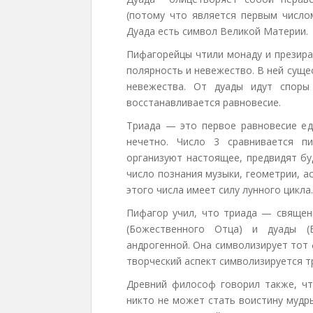
(потому что является первым число
Дуада есть символ Великой Материи.
Пифагорейцы чтили монаду и презирал
полярность и невежество. В ней суще
невежества. От дуады идут споры
восстанавливается равновесие.
Триада — это первое равновесие ед
нечетно. Число 3 сравнивается п
организуют настоящее, предвидят бу
число познания музыки, геометрии, а
этого числа имеет силу лунного цикла.
Пифагор учил, что триада — священ
(Божественного Отца) и дуады (В
андрогенной. Она символизирует тот 
творческий аспект символизируется т
Древний философ говорил также, что
никто не может стать воистину мудр