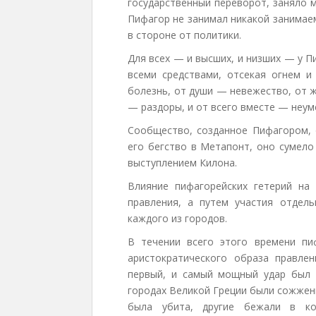
государственный переворот, заняло 
Пифагор не занимал никакой занимае
в стороне от политики.
Для всех — и высших, и низших — у П
всеми средствами, отсекая огнем 
болезнь, от души — невежество, от 
— раздоры, и от всего вместе — неум
Сообщество, созданное Пифагором, 
его бегство в Метапонт, оно сумело
выступлением Килона.
Влияние пифагорейских гетерий на
правления, а путем участия отдел
каждого из городов.
В течении всего этого времени пи
аристократического образа правлен
первый, и самый мощный удар был 
городах Великой Греции были сожжены
была убита, другие бежали в ко