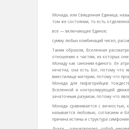
Монада, или Священная Единица, назы
том же состоянии, то есть отделенно
все — включающее Единое;
сумму любых комбинаций чисел, рассм
Таким образом, Вселенная рассматри
отношению к частям, из которых они
Монаду как синоним единого. Ее атр
нечетна, она есть Бог, потому что 
вместилище материи, потому что про
Монада для пифагорейцев тождеств
Вселенной и контролирующей движе
зачаточным разумом, потому что явля
Монада сравнивается с вечностью, к
называется любовью, согласием и б
причина истины и структура симфонии
Дуада олицетворяет собой неравен