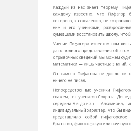
Каждый из нас знает теорему Пифа
каждому известно, что Пифагор 
которого, к сожалению, не сохранило
ним и его учениками, разбросанн
сумевшими восстановить школу, чтоб
Учение Пифагора известно нам лишь
дать полного представления об этом 
отрывочных сведений мы можем судить
математики — лишь частица знаний, 
От самого Пифагора не дошло ни о
ничего не писал.
Непосредственные ученики Пифагор
скажем, от учеников Сократа. Дошед
середина V в до н.э.) — Алкимиона, Г
индивидуальный характер, что бы вид
представляло собой пифагорское 
братство, философскую или научную ш