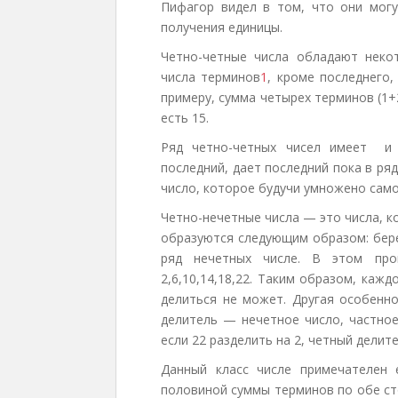
Пифагор видел в том, что они могу
получения единицы.
Четно-четные числа обладают неко
числа терминов
1
, кроме последнего,
примеру, сумма четырех терминов (1+
есть 15.
Ряд четно-четных чисел имеет и 
последний, дает последний пока в ря
число, которое будучи умножено само 
Четно-нечетные числа — это числа, к
образуются следующим образом: бере
ряд нечетных числе. В этом проц
2,6,10,14,18,22. Таким образом, каж
делиться не может. Другая особенно
делитель — нечетное число, частное
если 22 разделить на 2, четный делите
Данный класс числе примечателен
половиной суммы терминов по обе стор