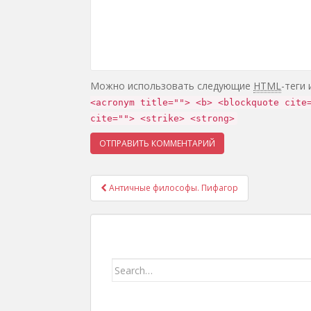
Можно использовать следующие
HTML
-теги
<acronym title=""> <b> <blockquote cite
cite=""> <strike> <strong>
Античные философы. Пифагор
Навигация записей
Search for: