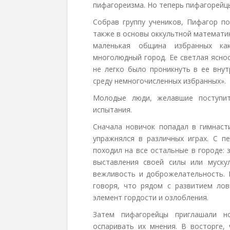
пифагореизма. Но теперь пифагорейцы
Собрав группу учеников, Пифагор по
также в основы оккультной математик
маленькая община избранных ка
многолюдный город. Ее светлая ясно
не легко было проникнуть в ее внут
среду немногочисленных избранных».
Молодые люди, желавшие поступи
испытания.
Сначала новичок попадал в гимнасти
упражнялся в различных играх. С п
походил на все остальные в городе: 
выставления своей силы или муску
вежливость и доброжелательность. 
говоря, что рядом с развитием лов
элемент гордости и озлобления.
Затем пифагорейцы приглашали н
оспаривать их мнения. В восторге,