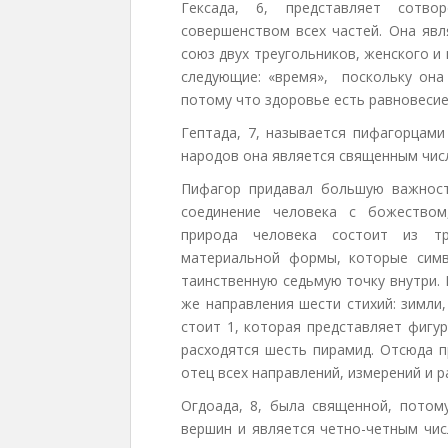
Гексада, 6, представляет сотво
совершенством всех частей. Она яв
союз двух треугольников, женского и
следующие: «время», поскольку она 
потому что здоровье есть равновесие,
Гептада, 7, называется пифагорцами
народов она является священным чис
Пифагор придавал большую важность
соединение человека с божеством
природа человека состоит из тр
материальной формы, которые сим
таинственную седьмую точку внутри. 
же направления шести стихий: зимли, 
стоит 1, которая представляет фигу
расходятся шесть пирамид. Отсюда п
отец всех направлений, измерений и р
Огдоада, 8, была священной, потом
вершин и является четно-четным чис