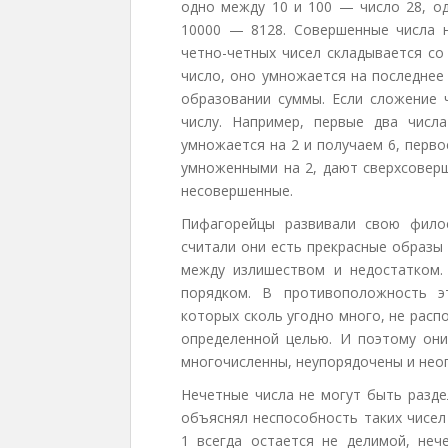
одно между 10 и 100 — число 28, о
10000 — 8128. Совершенные числа 
четно-четных чисел складывается со
число, оно умножается на последнее
образовании суммы. Если сложение 
числу. Например, первые два числа
умножается на 2 и получаем 6, перв
умноженными на 2, дают сверхсовер
несовершенные.
Пифагорейцы развивали свою фило
считали они есть прекрасные образы
между излишеством и недостатком
порядком. В противоположность э
которых сколь угодно много, не рас
определенной целью. И поэтому он
многочисленны, неупорядочены и нео
Нечетные числа не могут быть разде
объяснял неспособность таких чисел
1 всегда остается не делимой, не