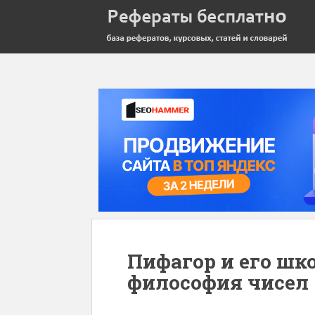
Пифагор и его шк
философия чисел