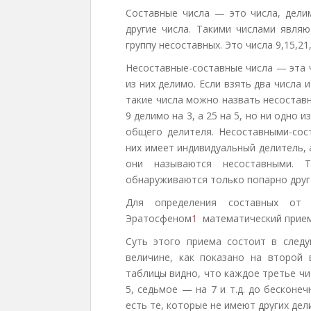
Составные числа — это числа, дели
другие числа. Такими числами являю
группу несоставных. Это числа 9,15,21,2
Несоставные-составные числа — эта 
из них делимо. Если взять два числа
такие числа можно назвать несоставн
9 делимо на 3, а 25 на 5, но ни одно 
общего делителя. Несоставными-сос
них имеет индивидуальный делитель, 
они называются несоставными. Т
обнаруживаются только попарно друг 
Для определения составных от 
Эратосфеном
1
математический прием
Суть этого приема состоит в след
величине, как показано на второй 
таблицы видно, что каждое третье чис
5, седьмое — на 7 и т.д. до бесконе
есть те, которые не имеют других дел