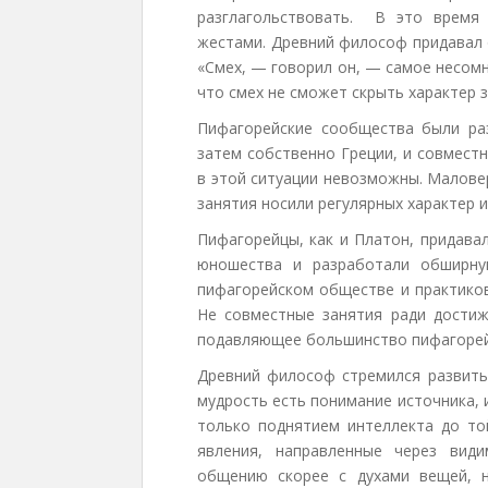
разглагольствовать. В это время
жестами. Древний философ придавал 
«Смех, — говорил он, — самое несомн
что смех не сможет скрыть характер з
Пифагорейские сообщества были ра
затем собственно Греции, и совмест
в этой ситуации невозможны. Малове
занятия носили регулярных характер и
Пифагорейцы, как и Платон, придав
юношества и разработали обширну
пифагорейском обществе и практиков
Не совместные занятия ради дости
подавляющее большинство пифагорейц
Древний философ стремился развить 
мудрость есть понимание источника, 
только поднятием интеллекта до то
явления, направленные через вид
общению скорее с духами вещей, 