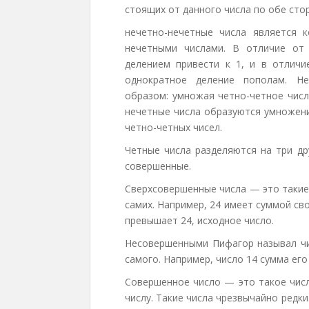
стоящих от данного числа по обе сто
нечетно-нечетные числа является 
нечетными числами. В отличие от
делением привести к 1, и в отлич
однократное деление пополам. Не
образом: умножая четно-четное числ
нечетные числа образуются умножени
четно-четных чисел.
Четные числа разделяются на три др
совершенные.
Сверхсовершенные числа — это такие
самих. Например, 24 имеет суммой св
превышает 24, исходное число.
Несовершенными Пифагор называл чи
самого. Например, число 14 сумма его
Совершенное число — это такое числ
числу. Такие числа чрезвычайно редки.