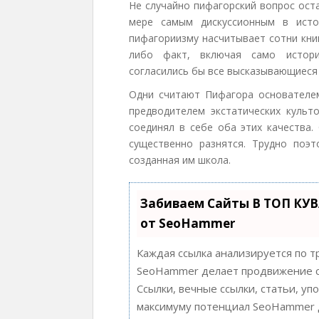
Не случайно пифагорский вопрос ост
мере самым дискуссионным в исто
пифагориизму насчитывает сотни книг
либо факт, включая само истори
согласились бы все высказывающиеся 
Одни считают Пифагора основателе
предводителем экстатических культ
соединял в себе оба этих качества.
существенно разнятся. Трудно поэ
созданная им школа.
Забиваем Сайты В ТОП КУ
от SeoHammer
Каждая ссылка анализируется по т
SeoHammer делает продвижение с
Ссылки, вечные ссылки, статьи, уп
максимуму потенциал SeoHammer д