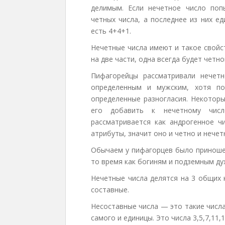
делимым. Если нечетное число поп
четных числа, а последнее из них е
есть 4+4+1.
Нечетные числа имеют и такое свойс
на две части, одна всегда будет четно
Пифагорейцы рассматривали нечет
определенным и мужским, хотя по
определенные разногласия. Некоторы
его добавить к нечетному чис
рассматривается как андрогенное ч
атрибуты, значит оно и четно и нечет
Обычаем у пифагорцев было приноше
то время как богиням и подземным ду
Нечетные числа делятся на 3 общих 
составные.
Несоставные числа — это такие числа
самого и единицы. Это числа 3,5,7,11,13