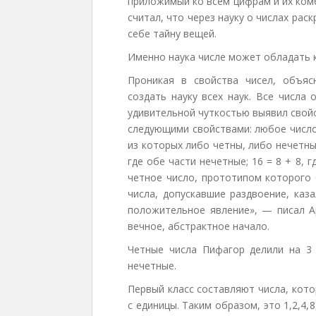
приложимый ко всем цифрам и их ком
считал, что через науку о числах рас
себе тайну вещей.
Именно наука числе может обладать 
Проникая в свойства чисел, объяс
создать науку всех наук. Все числа 
удивительной чуткостью выявил свой
следующими свойствами: любое число
из которых либо четны, либо нечетны.
где обе части нечетные; 16 = 8 + 8,
четное число, прототипом которого 
числа, допускавшие раздвоение, каз
положительное явление», — писал Ар
вечное, абстрактное начало.
Четные числа Пифагор делили на 3 к
нечетные.
Первый класс составляют числа, кот
с единицы. Таким образом, это 1,2,4,8