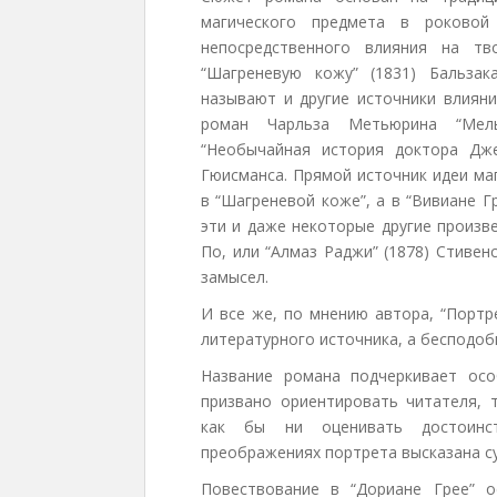
магического предмета в роковой
непосредственного влияния на тв
“Шагреневую кожу” (1831) Бальза
называют и другие источники влияни
роман Чарльза Метьюрина “Мель
“Необычайная история доктора Джек
Гюисманса. Прямой источник идеи ма
в “Шагреневой коже”, а в “Вивиане Г
эти и даже некоторые другие произве
По, или “Алмаз Раджи” (1878) Стиве
замысел.
И все же, по мнению автора, “Портр
литературного источника, а бесподоб
Название романа подчеркивает ос
призвано ориентировать читателя, 
как бы ни оценивать достоинст
преображениях портрета высказана су
Повествование в “Дориане Грее” 