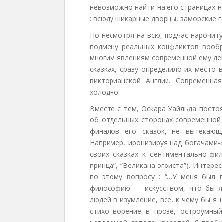
невозможно найти на его страницах н
: всюду шикарные дворцы, заморские 
Но несмотря на всю, подчас нарочит
подмену реальных конфликтов вооб
многим явлениям современной ему де
сказках, сразу определило их место
викторианской Англии. Современная
холодно.
Вместе с тем, Оскара Уайльда посто
об отдельных сторонах современной 
финалов его сказок, не вытекающи
Например, иронизируя над богачами-
своих сказках к сентиментально-фи
принца”, “Великана-эгоиста”). Интере
по этому вопросу : “…У меня был в
философию — искусством, что бы я
людей в изумление, все, к чему бы я 
стихотворение в прозе, остроумны