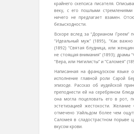
крайнего скепсиса писателя. Описыв
веку, с его пошлыми стремлениями 
ничего не предлагает взамен. Отс
безысходности.
Вскоре вслед за “Дорианом Греем” п
“Идеальный муж” (1895), “Как важно
(1892) “Святая блудница, или женщин
не стоящая внимания” (1893); драмы “
“Вера, или Нигилисты” и “Саломея” (189
Написанная на французском языке о
исполнение главной роли Сарой Бе
эпизоде. Рассказ об иудейской пр
преподнести ей на серебряном блюд
она могла поцеловать его в рот, п
эстетизацией жестокости. Желание
отмечено Уайльдом более чем ощути
Саломея в сладострастном порыве ц
вкусом крови.