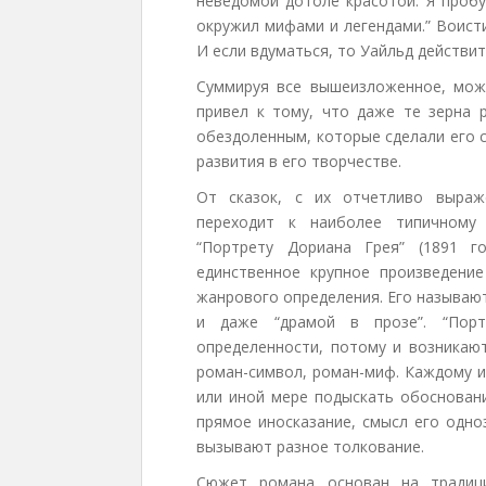
неведомой дотоле красотой. Я пробу
окружил мифами и легендами.” Воист
И если вдуматься, то Уайльд действит
Суммируя все вышеизложенное, можн
привел к тому, что даже те зерна 
обездоленным, которые сделали его 
развития в его творчестве.
От сказок, с их отчетливо выраж
переходит к наиболее типичному
“Портрету Дориана Грея” (1891 г
единственное крупное произведени
жанрового определения. Его называю
и даже “драмой в прозе”. “Пор
определенности, потому и возникают
роман-символ, роман-миф. Каждому и
или иной мере подыскать обосновани
прямое иносказание, смысл его одно
вызывают разное толкование.
Сюжет романа основан на традиц