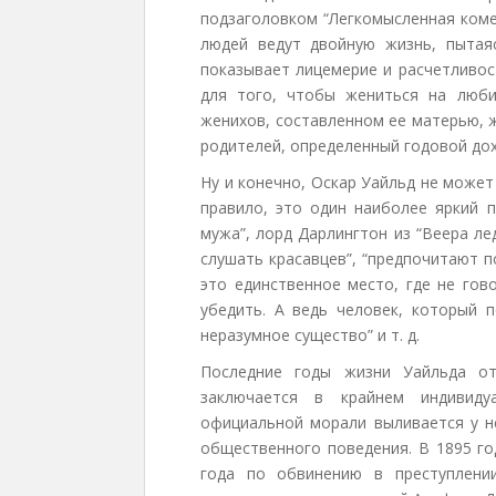
подзаголовком “Легкомысленная коме
людей ведут двойную жизнь, пытая
показывает лицемерие и расчетливост
для того, чтобы жениться на люби
женихов, составленном ее матерью, 
родителей, определенный годовой дох
Ну и конечно, Оскар Уайльд не может
правило, это один наиболее яркий п
мужа”, лорд Дарлингтон из “Веера ле
слушать красавцев”, “предпочитают 
это единственное место, где не гово
убедить. А ведь человек, который 
неразумное существо” и т. д.
Последние годы жизни Уайльда от
заключается в крайнем индивиду
официальной морали выливается у н
общественного поведения. В 1895 го
года по обвинению в преступлени