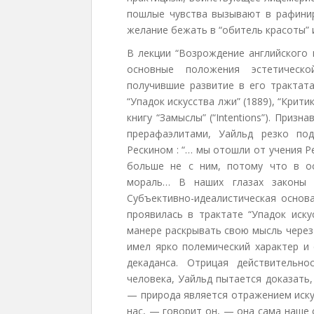
пошлые чувства вызывают в рафинир
желание бежать в “обитель красоты” и
В лекции “Возрождение английского 
основные положения эстетическо
получившие развитие в его трактатах
“Упадок искусства лжи” (1889), “Крити
книгу “Замыслы” (“Intentions”). Приз
прерафаэлитами, Уайльд резко по
Рескином : “… мы отошли от учения 
больше не с ним, потому что в ос
мораль… В наших глазах законы и
Субъективно-идеалистическая основа
проявилась в трактате “Упадок иску
манере раскрывать свою мысль через
имел ярко полемический характер и
декаданса. Отрицая действительн
человека, Уайльд пытается доказать,
— природа является отражением иску
нас, — говорит он, — она сама наше 