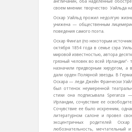
англичанин, оба наделенные обостре
своем мнении: творчество Уайльда на
Оскар Уайльд прожил недолгую жизнь
унижена — общественным лицемерие
поведения самого поэта.
Оскар Фингал (по некоторым источни
октября 1854 года в семье сэра Уил
мировой известностью, автора десятк
грязный человек во всей Ирландии”- т
назначили придворным хирургом, а 
дали орден Полярной звезды. В Герма
Оскара — леди Джейн Франчески Уайл
был оттенок неумеренной театральн
стихи она подписывала Speranza 
Ирландии, сочувствие ее освободит
Сочувствие ее было искренним, одна
литературном салоне и провел св
эксцентричных родителей Оска
любознательность, мечтательный и