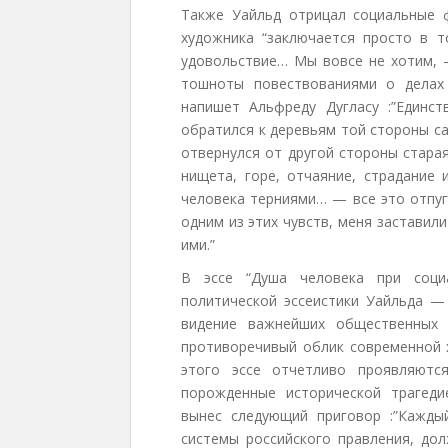
Также Уайльд отрицал социальные ф
художника “заключается просто в т
удовольствие… Мы вовсе не хотим, 
тошноты повествованиями о делах
напишет Альфреду Дугласу :”Единс
обратился к деревьям той стороны са
отвернулся от другой стороны старая
нищета, горе, отчаяние, страдание 
человека терниями… — все это отпуги
одним из этих чувств, меня заставил
ими.”
В эссе “Душа человека при соци
политической эссеистики Уайльда —
видение важнейших общественных 
противоречивый облик современной х
этого эссе отчетливо проявляются
порожденные исторической трагеди
вынес следующий приговор :”Кажды
системы российского правления, до