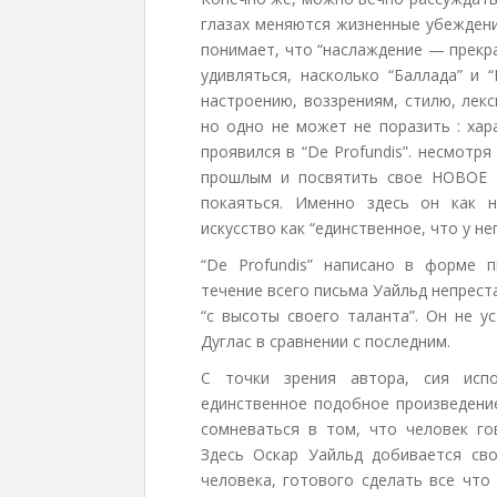
глазах меняются жизненные убеждени
понимает, что “наслаждение — прекр
удивляться, насколько “Баллада” и 
настроению, воззрениям, стилю, лек
но одно не может не поразить : хар
проявился в “De Profundis”. несмотр
прошлым и посвятить свое НОВОЕ 
покаяться. Именно здесь он как н
искусство как “единственное, что у не
“De Profundis” написано в форме 
течение всего письма Уайльд непрест
“с высоты своего таланта”. Он не у
Дуглас в сравнении с последним.
С точки зрения автора, сия исп
единственное подобное произведение
сомневаться в том, что человек го
Здесь Оскар Уайльд добивается св
человека, готового сделать все что