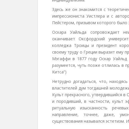
Здесь же он знакомится с теоретиче
импрессиониста Уистлера и с автор
Пейстером, призывом которого было :
Оскара Уайльда сопровождает неи
оканчивает Оксфордский универси
колледжа Троицы и президент коро
своему труду о Греции выразит ему 
Мэгаффи в 1877 году Оскар Уайльд 
разумеется, чуть позже отлилась в пр
Китса”)
Нетрудно догадаться, что, находяс
властителей дум тогдашней молодежи
Культ прекрасного, утвердившийся в
и породивший, в частности, культ э
ритуальную изысканность речев
направление, точнее, даже, умо
существования назывался эстетизм. И 