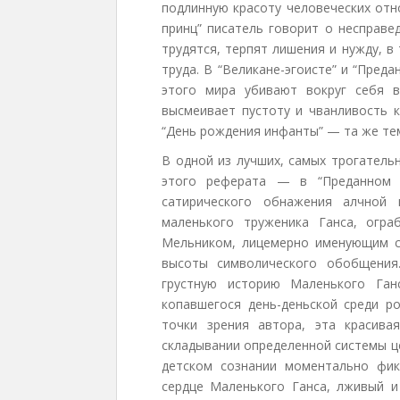
подлинную красоту человеческих отн
принц” писатель говорит о несправе
трудятся, терпят лишения и нужду, в
труда. В “Великане-эгоисте” и “Преда
этого мира убивают вокруг себя в
высмеивает пустоту и чванливость к
“День рождения инфанты” — та же тем
В одной из лучших, самых трогатель
этого реферата — в “Преданном 
сатирического обнажения алчной 
маленького труженика Ганса, огр
Мельником, лицемерно именующим с
высоты символического обобщения
грустную историю Маленького Ган
копавшегося день-деньской среди ро
точки зрения автора, эта красива
складывании определенной системы ц
детском сознании моментально фи
сердце Маленького Ганса, лживый и