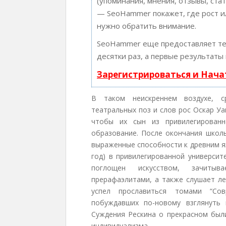
(упоминания, мнения, отзывы, стат
— SeoHammer покажет, где рост ил
нужно обратить внимание.
SeoHammer еще предоставляет т
десятки раз, а первые результаты
Зарегистрироваться и Нач
В таком неискреннем воздухе, с
театральных поз и слов рос Оскар Уа
чтобы их сын из привилегированн
образование. После окончания школы
выраженные способности к древним яз
год) в привилегированной университ
поглощен искусством, зачитыв
прерафаэлитами, а также слушает ле
успел прославиться томами “Сов
побуждавших по-новому взглянуть 
Суждения Рескина о прекрасном бы
индивидуализма.