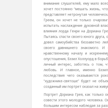
внимание слушателей, ему мало все
хочет постоянно “мешать жизнь, что
представляет нетронутая человеческ
Греем, он хочет не только очароват
испытать наслаждение духовной влас
влияния лорда Генри на Дориана Гре
Пытаясь спасти своего юного друга,
довел самоубийства беззаветно лю
своего давнишнего знакомого. И 
нравственному началу и искренне
опустошения, Бэзил Холлуорд в борьб
личный интерес, заботясь о том, 
любовь. И главное, именно Бэзил
последствия чего оказываются ро
“художнике-святоше” будет не объе
созданный им портрет оказал на живу
Портрет Дориана Грея, как только о
совести этого молодого человека. О
большим интересом наблюдая за разл