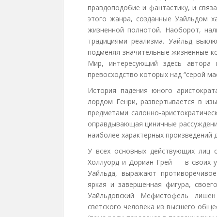
правдоподобие и фантастику, и связ
этого жанра, созданные Уайльдом х
жизненной полнотой. Наоборот, нал
традициями реализма. Уайльд выклю
подменяя значительные жизненные ко
Мир, интересующий здесь автора 
превосходство которых над “серой ма
История падения юного аристократ
лордом Генри, развертывается в из
предметами салонно-аристократическ
оправдывающая циничные рассуждения
наиболее характерных произведений д
У всех основных действующих лиц 
Холлуорд и Дориан Грей — в своих 
Уайльда, выражают противоречивое
яркая и завершенная фигура, своег
Уайльдовский Мефистофель лишен
светского человека из высшего обще