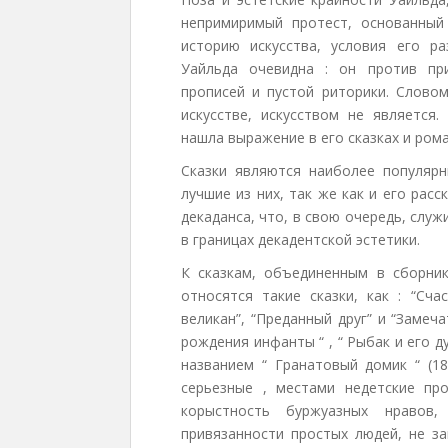
непримиримый протест, основанный
историю искусства, условия его р
Уайльда очевидна : он против при
прописей и пустой риторики. Словом
искусстве, искусством не является
нашла выражение в его сказках и рома
Сказки являются наиболее популярн
лучшие из них, так же как и его рас
декаданса, что, в свою очередь, слу
в границах декадентской эстетики.
К сказкам, объединенным в сборник 
относятся такие сказки, как : “Сча
великан”, “Преданный друг” и “Замеча
рождения инфанты “ , “ Рыбак и его 
названием “ Гранатовый домик “ (18
серьезные , местами недетские пр
корыстность буржуазных нравов,
привязанности простых людей, не з