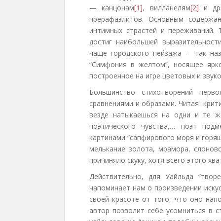
— канцонам
[1]
, вилланелям
[2]
и др.
прерафаэлитов. Основным содержа
интимных страстей и переживаний. 
достиг наибольшей выразительности
чаще городского пейзажа - так назы
“Симфония в желтом”, носящее ярк
построенное на игре цветовых и звуков
Большинство стихотворений перво
сравнениями и образами. Читая крит
везде натыкаешься на одни и те ж
поэтического чувства,… поэт под
картинами “сапфирового моря и горящ
мелькание золота, мрамора, слонов
причиняло скуку, хотя всего этого хв
Действительно, для Уайльда “твор
напоминает нам о произведении искус
своей красоте от того, что оно нап
автор позволит себе усомниться в с