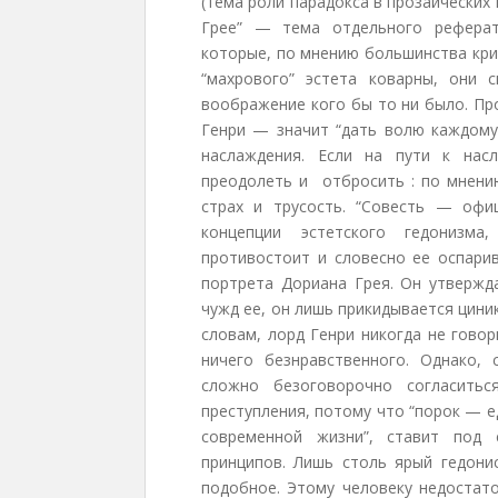
(тема роли парадокса в прозаических 
Грее” — тема отдельного реферат
которые, по мнению большинства кри
“махрового” эстета коварны, они
воображение кого бы то ни было. Пр
Генри — значит “дать волю каждому
наслаждения. Если на пути к нас
преодолеть и отбросить : по мнени
страх и трусость. “Совесть — офи
концепции эстетского гедонизма
противостоит и словесно ее оспари
портрета Дориана Грея. Он утвержд
чужд ее, он лишь прикидывается циник
словам, лорд Генри никогда не говор
ничего безнравственного. Однако,
сложно безоговорочно согласитьс
преступления, потому что “порок — 
современной жизни”, ставит под 
принципов. Лишь столь ярый гедонис
подобное. Этому человеку недостат