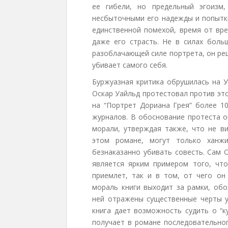
ее гибели, но предельный эгоизм
несбыточными его надежды и попытки
единственной помехой, время от вр
даже его страсть. Не в силах боль
разоблачающей силе портрета, он реш
убивает самого себя.
Буржуазная критика обрушилась на У
Оскар Уайльд протестовал против этог
на “Портрет Дориана Грея” более 10
журналов. В обоснование протеста о
морали, утверждая также, что не в
этом романе, могут только ханж
безнаказанно убивать совесть. Сам 
является ярким примером того, что
приемлет, так и в том, от чего он 
мораль книги выходит за рамки, обо
ней отражены существенные черты у
книга дает возможность судить о “к
получает в романе последовательног