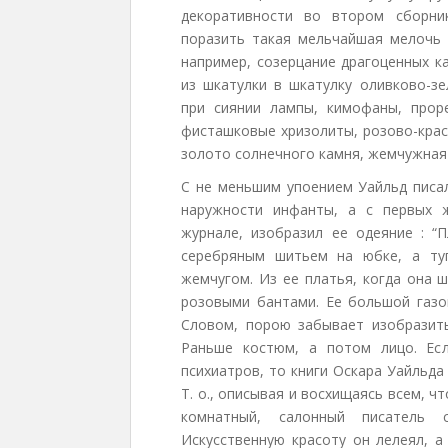
декоративности во втором сборни
поразить такая мельчайшая мелочь :
например, созерцание драгоценных к
из шкатулки в шкатулку оливково-з
при сиянии лампы, кимофаны, прор
фисташковые хризолиты, розово-крас
золото солнечного камня, жемчужная бел
С не меньшим упоением Уайльд писал
наружности инфанты, а с первых 
журнале, изобразил ее одеяние : “
серебряным шитьем на юбке, а ту
жемчугом. Из ее платья, когда она 
розовыми бантами. Ее большой газо
Словом, порою забывает изобразить
Раньше костюм, а потом лицо. Ес
психиатров, то книги Оскара Уайльд
Т. о., описывая и восхищаясь всем, ч
комнатный, салонный писатель с
Искусственную красоту он лелеял, а