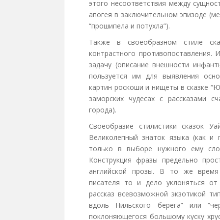
этого несоответствия между сущнос
апогея в заключительном эпизоде (м
“прошипела и потухла”).
Также в своеобразном стиле ск
контрастного противопоставления. 
задачу (описание внешности инфант
пользуется им для выявления осно
картин роскоши и нищеты в сказке “Ю
заморских чудесах с рассказами с
города).
Своеобразие стилистики сказок Уа
Великолепный знаток языка (как и 
только в выборе нужного ему сло
Конструкция фразы предельно прос
английской прозы. В то же время
писателя то и дело уклоняться от
рассказ всевозможной экзотикой ти
вдоль Нильского берега” или “че
поклоняющегося большому куску хрус