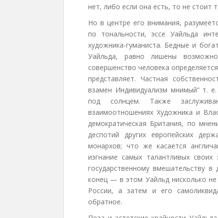
нет, либо если она есть, то не стоит 
Но в центре его внимания, разумеет
по тональности, эссе Уайльда инт
художника-гуманиста. Бедные и бога
Уайльда, равно лишены возможно
совершенство человека определяется н
представляет. Частная собственнос
взамен Индивидуализм мнимый” т. е
под солнцем. Также заслужив
взаимоотношениях Художника и Влас
демократическая Британия, по мнен
деспотий других европейских дер
монархов; что же касается англич
изгнание самых талантливых своих 
государственному вмешательству в
конец — в этом Уайльд нисколько не
России, а затем и его самоликви
обратное.
Поза и эстетские крайности Уайльда