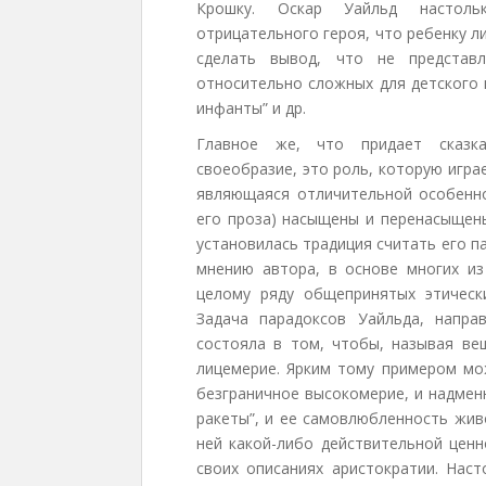
Крошку. Оскар Уайльд настоль
отрицательного героя, что ребенку л
сделать вывод, что не представл
относительно сложных для детского 
инфанты” и др.
Главное же, что придает сказка
своеобразие, это роль, которую игр
являющаяся отличительной особеннос
его проза) насыщены и перенасыщены
установилась традиция считать его п
мнению автора, в основе многих из
целому ряду общепринятых этическ
Задача парадоксов Уайльда, напра
состояла в том, чтобы, называя в
лицемерие. Ярким тому примером мож
безграничное высокомерие, и надмен
ракеты”, и ее самовлюбленность жив
ней какой-либо действительной ценн
своих описаниях аристократии. Наст