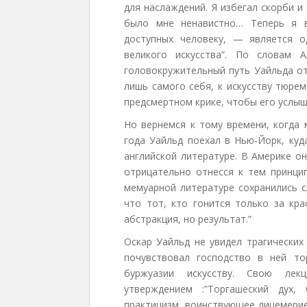
для наслаждений. Я избегал скорби и
было мне ненавистно… Теперь я в
доступных человеку, — является 
великого искусства”. По словам 
головокружительный путь Уайльда от
лишь самого себя, к искусству тюре
предсмертном крике, чтобы его услыш
Но вернемся к тому времени, когда 
года Уайльд поехал в Нью-Йорк, куд
английской литературе. В Америке о
отрицательно отнесся к тем принци
мемуарной литературе сохранились с
что тот, кто гонится только за кр
абстракция, но результат.”
Оскар Уайльд не увидел трагических
почувствовал господство в ней то
буржуазии искусству. Свою ле
утверждением :”Торгашеский дух,
практицизм, воинствующее лицемерие 