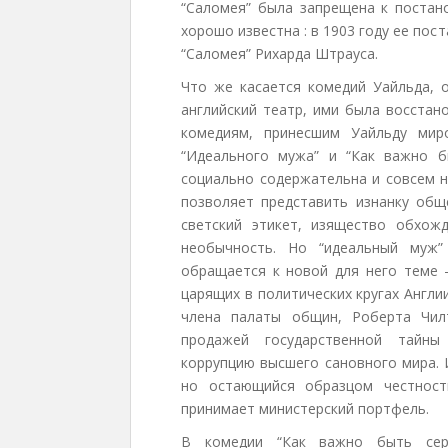
“Саломея” была запрещена к постано
хорошо известна : в 1903 году ее пос
“Саломея” Рихарда Штрауса.
Что же касается комедий Уайльда, о
английский театр, ими была восстан
комедиям, принесшим Уайльду мир
“Идеального мужа” и “Как важно б
социально содержательна и совсем н
позволяет представить изнанку общ
светский этикет, изящество обхожд
необычность. Но “идеальный муж”
обращается к новой для него теме 
царящих в политических кругах Англи
члена палаты общин, Роберта Чил
продажей государственной тайны
коррупцию высшего сановного мира. 
но остающийся образцом честност
принимает министерский портфель.
В комедии “Как важно быть серь