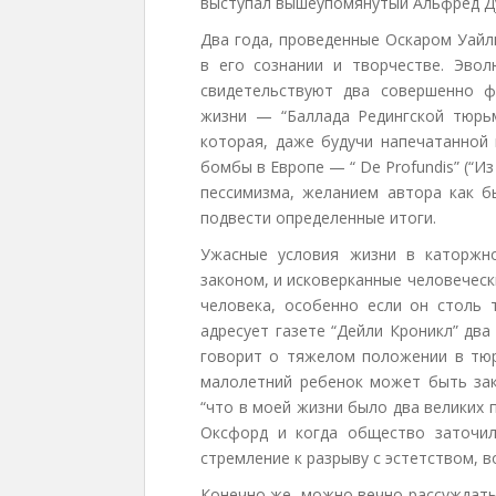
выступал вышеупомянутый Альфред Дуг
Два года, проведенные Оскаром Уайл
в его сознании и творчестве. Эво
свидетельствуют два совершенно ф
жизни — “Баллада Редингской тюрь
которая, даже будучи напечатанной
бомбы в Европе — “ De Profundis” (“И
пессимизма, желанием автора как 
подвести определенные итоги.
Ужасные условия жизни в каторжно
законом, и исковерканные человечес
человека, особенно если он столь 
адресует газете “Дейли Кроникл” дв
говорит о тяжелом положении в тюр
малолетний ребенок может быть зак
“что в моей жизни было два великих 
Оксфорд и когда общество заточил
стремление к разрыву с эстетством, 
Конечно же, можно вечно рассуждать о