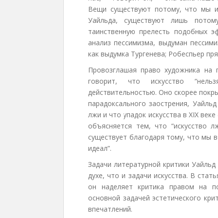
Вещи существуют потому, что мы и
Уайльда, существуют лишь потом
таинственную прелесть подобных э
анализ пессимизма, выдуман пессими
как выдумка Тургенева; Робеспьер пря
Провозглашая право художника на 
говорит, что искусство “нел
действительностью. Оно скорее покры
парадоксального заострения, Уайльд
лжи и что упадок искусства в ХIХ век
объясняется тем, что “искусство л
существует благодаря тому, что мы в
идеал”.
Задачи литературной критики Уайльд
духе, что и задачи искусства. В стать
он наделяет критика правом на п
основной задачей эстетического кри
впечатлений.