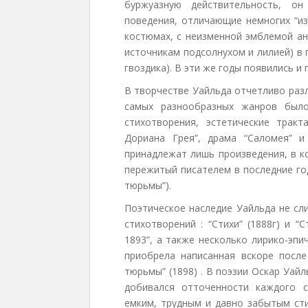
буржуазную действительность, о
поведения, отличающие немногих “из
костюмах, с неизменной эмблемой ан
источникам подсолнухом и лилией) в 
гвоздика). В эти же годы появились и
В творчестве Уайльда отчетливо раз
самых разнообразных жанров было
стихотворения, эстетические тракт
Дориана Грея”, драма “Саломея” 
принадлежат лишь произведения, в к
пережитый писателем в последние год
тюрьмы”).
Поэтическое наследие Уайльда не сл
стихотворений : “Стихи” (1888г) и 
1893”, а также несколько лирико-эп
приобрела написанная вскоре посл
тюрьмы” (1898) . В поэзии Оскар Уай
добивался отточенности каждого с
емким, трудным и давно забытым ст