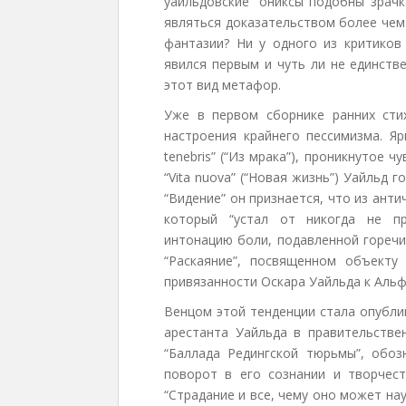
уайльдовские “ониксы подобны зрач
являться доказательством более чем
фантазии? Ни у одного из критиков
явился первым и чуть ли не единств
этот вид метафор.
Уже в первом сборнике ранних сти
настроения крайнего пессимизма. Я
tenebris” (“Из мрака”), проникнутое 
“Vita nuova” (“Новая жизнь”) Уайльд 
“Видение” он признается, что из ант
который “устал от никогда не пр
интонацию боли, подавленной горечи
“Раскаяние”, посвященном объекту
привязанности Оскара Уайльда к Альф
Венцом этой тенденции стала опублико
арестанта Уайльда в правительстве
“Баллада Редингской тюрьмы”, обозн
поворот в его сознании и творчест
“Страдание и все, чему оно может на