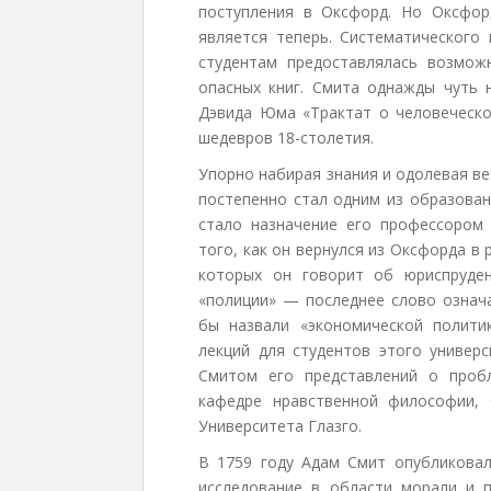
поступления в Оксфорд. Но Оксфор
является теперь. Систематического
студентам предоставлялась возмож
опасных книг. Смита однажды чуть 
Дэвида Юма «Трактат о человеческо
шедевров 18-столетия.
Упорно набирая знания и одолевая в
постепенно стал одним из образован
стало назначение его профессором 
того, как он вернулся из Оксфорда в
которых он говорит об юриспруден
«полиции» — последнее слово означ
бы назвали «экономической полити
лекций для студентов этого универ
Смитом его представлений о проб
кафедре нравственной философии,
Университета Глазго.
В 1759 году Адам Смит опубликовал
исследование в области морали и п