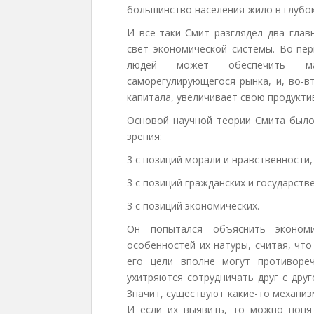
большинство населения жило в глубо
И все-таки Смит разглядел два гла
свет экономической системы. Во-пе
людей может обеспечить ма
саморегулирующегося рынка, и, во-в
капитала, увеличивает свою продукти
Основой научной теории Смита было 
зрения:
3 с позиций морали и нравственности,
3 с позиций гражданских и государств
3 с позиций экономических.
Он попытался объяснить эконом
особенностей их натуры, считая, чт
его цели вполне могут противоре
ухитряются сотрудничать друг с дру
Значит, существуют какие-то механи
И если их выявить, то можно поня