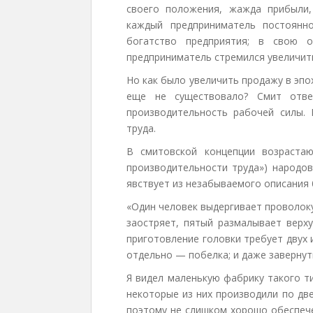
своего положения, жажда прибыли,
каждый предприниматель постоянно
богатство предприятия; в свою 
предприниматель стремился увеличит
Но как было увеличить продажу в эпох
еще не существовало? Смит отвеч
производительность рабочей силы. 
труда.
В смитовской концепции возраста
производительности труда») народов
явствует из незабываемого описания
«Один человек выдергивает проволоку
заостряет, пятый размалывает верх
приготовление головки требует двух 
отдельно — побелка; и даже заверну
Я видел маленькую фабрику такого т
некоторые из них производили по дв
поэтому не слишком хорошо обеспече