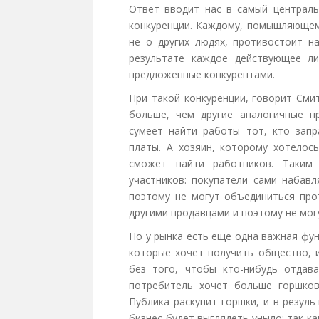
Ответ вводит нас в самый централ
конкуренции. Каждому, помышляющем
не о других людях, противостоит н
результате каждое действующее л
предложенные конкурентами.
При такой конкуренции, говорит Сми
больше, чем другие аналогичные п
сумеет найти работы тот, кто зап
платы. А хозяин, которому хотелос
сможет найти работников. Таким 
участников: покупатели сами набавл
поэтому не могут объединиться про
другими продавцами и поэтому не мог
Но у рынка есть еще одна важная фун
которые хочет получить общество, 
без того, чтобы кто-нибудь отдав
потребитель хочет больше горшко
Публика раскупит горшки, и в резул
бизнес будет выглядеть уныло: так к