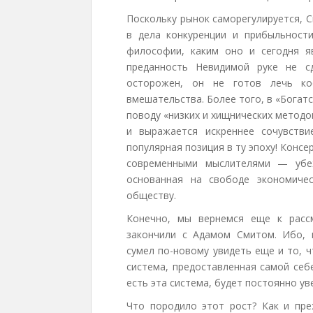
Поскольку рынок саморегулируется, 
в дела конкуренции и прибыльност
философии, каким оно и сегодня я
преданность Невидимой руке не с
осторожен, он не готов лечь кос
вмешательства. Более того, в «Богат
поводу «низких и хищнических методо
и выражается искреннее сочувств
популярная позиция в ту эпоху! Конс
современными мыслителями — убеж
основанная на свободе экономиче
обществу.
Конечно, мы вернемся еще к расс
закончили с Адамом Смитом. Ибо, 
сумел по-новому увидеть еще и то, 
система, предоставленная самой себе
есть эта система, будет постоянно ув
Что породило этот рост? Как и пре