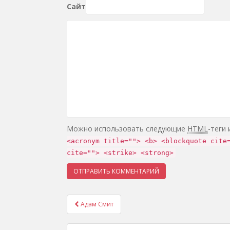
Сайт
Можно использовать следующие
HTML
-теги
<acronym title=""> <b> <blockquote cite
cite=""> <strike> <strong>
Адам Смит
Навигация записей